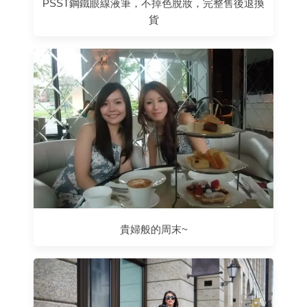
PSST鋼鐵眼線液筆，不掉色脫妝，完整售後退換
貨
貴婦般的周末~