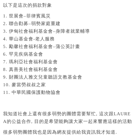
以下是這次的捐款對象
1. 世展會–菲律賓風災
2. 聯合勸募–弱勢家庭重建
3. 伊甸社會福利基金會–身障者就業輔導
4. 華山基金會-老人服務
5. 勵馨社會福利基金會–蒲公英計畫
6. 罕見疾病基金會
7. 瑪利亞社會福利基金會
8. 真善美社會福利基金會
9. 財團法人雅文兒童聽語文教基金會
10. 麥當勞叔叔之家
11. 中華民國保護動物協會
我知道社會上還有很多弱勢的團體需要幫忙, 這次跟LAURE
A的公益合作, 目的是希望能夠讓大家一起來響應這樣的活動
很多弱勢團體我也是因為網友提供給我資訊我才知道.