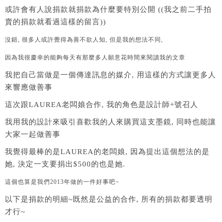
或許會有人說捐款就捐款為什麼要特別公開 ((我之前二手拍
賣的捐款就看過這樣的留言))
沒錯, 很多人或許覺得為善不欲人知, 但是我的想法不同,
因為我很慶幸的能夠每天有那麼多人願意花時間來閱讀我的文章
我把自己當做是一個傳達訊息的媒介, 用這樣的方式讓更多人
來響應做善事
這次跟LAUREA老闆娘合作, 我的角色是設計師+號召人
我用我的設計來吸引喜歡我的人來購買這支墨鏡, 同時也能讓
大家一起做善事
我覺得最棒的是LAUREA的老闆娘, 因為提出這個想法的是
她, 決定一支要捐出$500的也是她.
這個也算是我們2013年做的一件好事吧~
以下是捐款的明細~既然是公益的合作, 所有的捐款都要透明
才行~