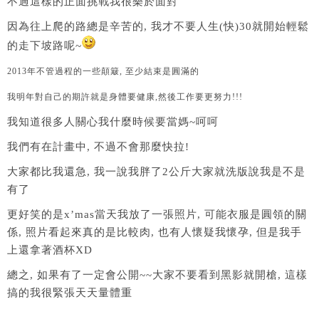
不過這樣的正面挑戰我很樂於面對
因為往上爬的路總是辛苦的, 我才不要人生(快)30就開始輕鬆
的走下坡路呢~
2013年不管過程的一些顛簸, 至少結束是圓滿的
我明年對自己的期許就是身體要健康,
然後工作要更努力!!!
我知道很多人關心我什麼時候要當媽~呵呵
我們有在計畫中, 不過不會那麼快拉!
大家都比我還急, 我一說我胖了2公斤大家就洗版說我是不是
有了
更好笑的是x’mas當天我放了一張照片, 可能衣服是圓領的關
係, 照片看起來真的是比較肉, 也有人懷疑我懷孕, 但是我手
上還拿著酒杯XD
總之, 如果有了一定會公開~~大家不要看到黑影就開槍, 這樣
搞的我很緊張天天量體重