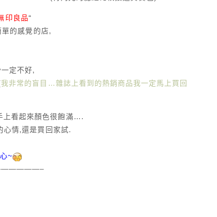
I無印良品
“
簡單的感覺的店,
y一定不好,
(
我非常的盲目…雜誌上看到的熱銷商品我一定馬上買回
手上看起來顏色很飽滿….
的心情,還是買回家試.
心~
—————–