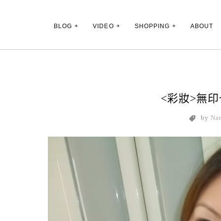
Main Menu
BLOG
VIDEO
SHOPPING
ABOUT
<彩妝>無
by
Na