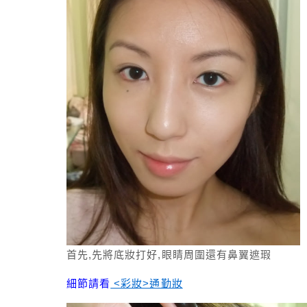
首先,先將底妝打好,眼睛周圍還有鼻翼遮瑕
細節請看
<彩妝>通勤妝