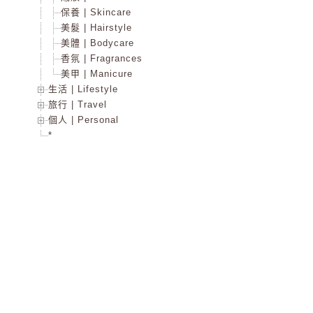
保養 | Skincare
美髮 | Hairstyle
美體 | Bodycare
香氛 | Fragrances
美甲 | Manicure
生活 | Lifestyle
旅行 | Travel
個人 | Personal
*