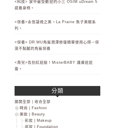
<科技> 家中最受歡迎的小三 OSIM uDream 5
感養身椅。
<保養>永恆凝視之美。La Prairie 魚子美眼系
列。
<保養> DR.WU角鯊潤澤修復精華使用心得－保
濕不黏膩的角鯊保養
<育兒>告別紅屁股！MisterBABY 護膚屁屁
膏。
分類
展開全部
|
收合全部
時尚 | Fashion
美妝 | Beauty
彩妝 | Makeup
底妝 | Foundation