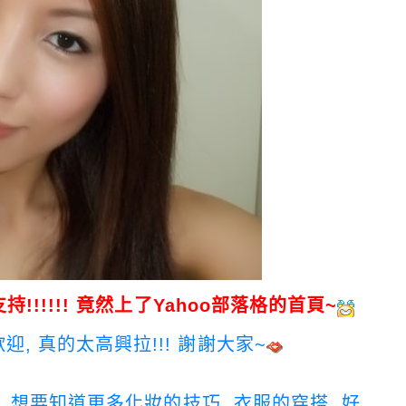
!!!!!! 竟然上了Yahoo部落格的首頁~
 真的太高興拉!!! 謝謝大家~
, 想要知道更多化妝的技巧, 衣服的穿搭, 好