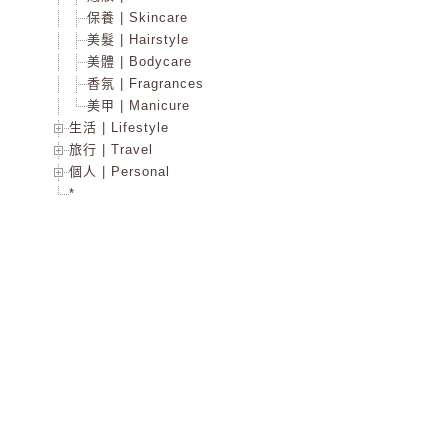
保養 | Skincare
美髮 | Hairstyle
美體 | Bodycare
香氛 | Fragrances
美甲 | Manicure
生活 | Lifestyle
旅行 | Travel
個人 | Personal
*