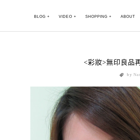
Main Menu
BLOG
VIDEO
SHOPPING
ABOUT
<彩妝>無印良品
by
Na