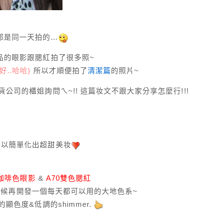
都是同一天拍的…
良品的眼影跟腮紅拍了很多照~
..哈哈)
所以才順便拍了
清潔篇
的照片~
公司的櫃姐詢問ㄟ~!! 這篇妆文不跟大家分享怎麼行!!!
可以簡單化出超甜美妆
9咖啡色眼影
&
A70雙色腮紅
 也該時候再開發一個每天都可以用的大地色系~
顯色度&低調的shimmer.