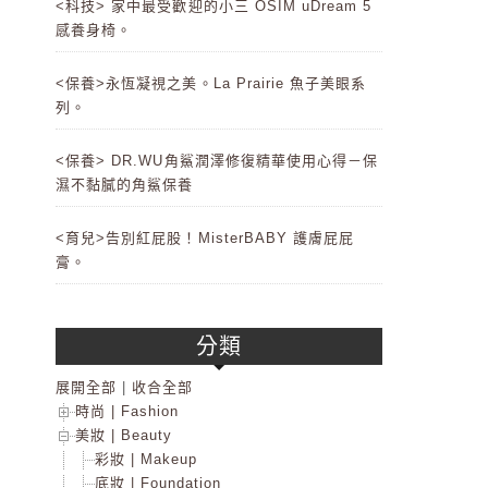
<科技> 家中最受歡迎的小三 OSIM uDream 5
感養身椅。
<保養>永恆凝視之美。La Prairie 魚子美眼系
列。
<保養> DR.WU角鯊潤澤修復精華使用心得－保
濕不黏膩的角鯊保養
<育兒>告別紅屁股！MisterBABY 護膚屁屁
膏。
分類
展開全部
|
收合全部
時尚 | Fashion
美妝 | Beauty
彩妝 | Makeup
底妝 | Foundation