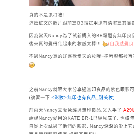
真的不是鬼打牆!
這篇粧文的照片跟前篇BB霜試用還有清潔篇其實
因為當天Nancy為了試新購入的BB霜還有無印
後來真的覺得化起來的妆感太棒!!!
(
自
我感覺良好
不過Nancy真的好喜歡當天的妆喔~連唇蜜都被百貨
——————————
之前Nancy就跟大家分享過無印良品的紫色眼影
(複習一下
<彩妝>無印也有良品_甜美妆)
前兩天Nancy去阪急經過無印良品,又入手了
A2
話說Nancy愛用的KATE BR-1已經見底了,
自從上次試過了他們的眼影, Nancy深深的愛上它的