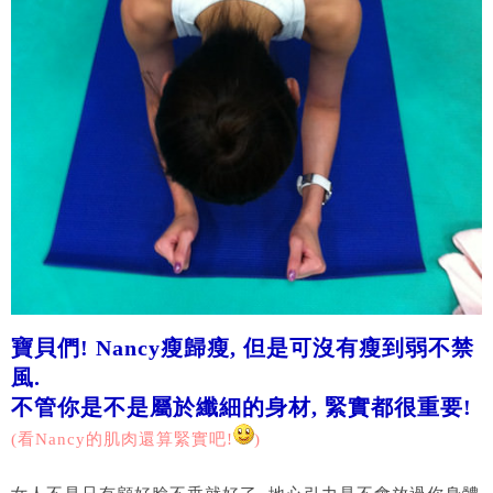
寶貝們! Nancy瘦歸瘦, 但是可沒有瘦到弱不禁
風.
不管你是不是屬於纖細的身材, 緊實都很重要!
(看Nancy的肌肉還算緊實吧!
)