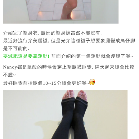
介紹完了塑身衣, 腿部的塑身褲當然不能沒有.
最近好流行穿美腿襪, 但是光穿這種襪子想要象腿變成鳥仔腳
是不可能的.
要減肥還是要靠運動!
前面介紹的第一個運動就會瘦腿了喔~
Nancy都是腿酸的時候會穿上塑腿襪睡覺, 隔天起來腿會比較
不腫~
最好睡覺前抬腿個10~15分鐘會更好喔~