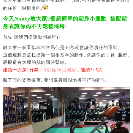
女人不是只有顧好臉不垂就好了, 地心引力是不會放過你身體
的任何一吋肌膚的.
今天Nancy教大家2個超簡單的塑身小運動. 搭配塑
身衣讓你肉不再鬆鬆垮垮!
首先,讓我們從運動開始吧!!
教大家一個看似非常容易但是30秒就會讓你噴汗的運動.
這個運動是皮拉提斯一個很基本的動作, 會讓你的手臂, 腹部,
屁股還有大腿的肌肉同時緊繃.
建議一次撐1分鐘
(可以從30秒開始)
,
連續3~5次.
照下面的姿勢撐著, 要想像身體跟地板平行的延伸.