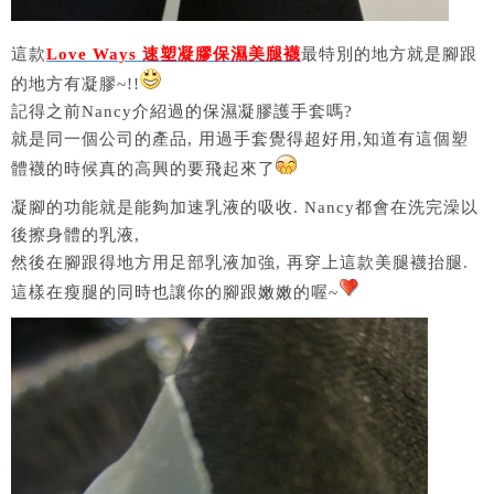
這款
Love Ways 速塑凝膠保濕美腿襪
最特別的地方就是腳跟
的地方有凝膠~!!
記得之前Nancy介紹過的保濕凝膠護手套嗎?
就是同一個公司的產品, 用過手套覺得超好用,知道有這個塑
體襪的時候真的高興的要飛起來了
凝腳的功能就是能夠加速乳液的吸收. Nancy都會在洗完澡以
後擦身體的乳液,
然後在腳跟得地方用足部乳液加強, 再穿上這款美腿襪抬腿.
這樣在瘦腿的同時也讓你的腳跟嫩嫩的喔~