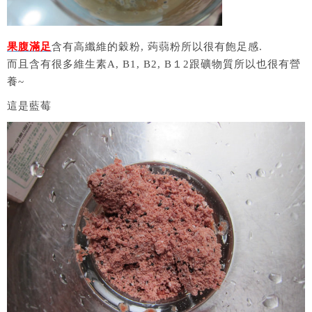
果腹滿足
含有高纖維的穀粉, 蒟蒻粉所以很有飽足感.
而且含有很多維生素A, B1, B2, B１2跟礦物質所以也很有營
養~
這是藍莓