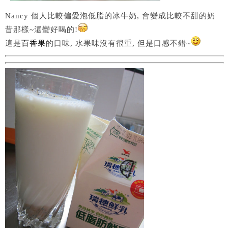
Nancy 個人比較偏愛泡低脂的冰牛奶, 會變成比較不甜的奶
昔那樣~還蠻好喝的!
這是
百香果
的口味, 水果味沒有很重, 但是口感不錯~