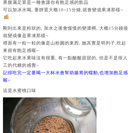
果腹滿足算是一種會讓你有飽足感的飲品
可以加冰水喝, 要靜置大概10~15分鐘,就會變成果凍那樣~
剛到出來是粉狀的, 加水之後會慢慢的變濃稠, 大概15分鐘後
就變成像是果凍那樣~
裡面有一粒一粒的像是山粉圓的東西, 她其實是明列子,吃起
來很有飽足感喔~
它吃起來水果味沒有很重, 有一點酸酸甜甜的, 但是不是很人
工的代糖的感覺~
記得吃完一定要喝一大杯水會幫助腸胃的蠕動,也增加飽足感
喔~
這是水蜜桃口味