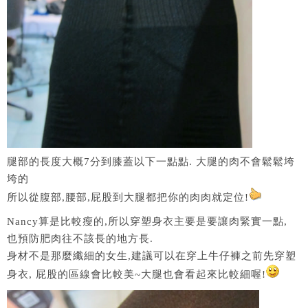
腿部的長度大概7分到膝蓋以下一點點. 大腿的肉不會鬆鬆垮
垮的
所以從腹部,腰部,屁股到大腿都把你的肉肉就定位!
Nancy算是比較瘦的,所以穿塑身衣主要是要讓肉緊實一點,
也預防肥肉往不該長的地方長.
身材不是那麼纖細的女生,建議可以在穿上牛仔褲之前先穿塑
身衣, 屁股的區線會比較美~大腿也會看起來比較細喔!