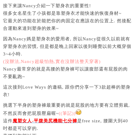
接下來讓Nancy介紹一下塑身衣的重要性!
很多女名星生了小孩都是靠塑身衣才能快速的恢復身材~
它最大的功能在於能把你的肉固定在應該在的位置上. 然後配
合運動來達到塑身的效果~
因為Nancy媽是塑身衣的愛用者, 所以Nancy從很久以前就有
穿塑身衣的習慣, 但是都是晚上回家以後到睡覺以前大概穿個
3~4小時.
(沒辦法,Nancy超級怕熱,實在沒辦法整天穿著)
Nancy最常穿的就是高腰的塑身褲可以讓腹部還有屁股的肉
不要亂跑~
這次接到Love Ways 的邀稿, 跟你們分享一下3款超棒的塑身
衣!
挑選下半身的塑身褲最重要的就是屁股的地方要有立體剪裁,
不然反而會把屁股壓扁喔~
((筆記))
這件
魔塑女人-平腹美尻機能七分褲
是free size, 腰圍大到40
吋都是可以穿的.