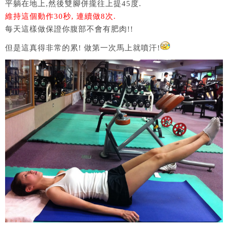
平躺在地上,然後雙腳併攏往上提45度.
維持這個動作30秒, 連續做8次.
每天這樣做保證你腹部不會有肥肉!!
但是這真得非常的累! 做第一次馬上就噴汗!