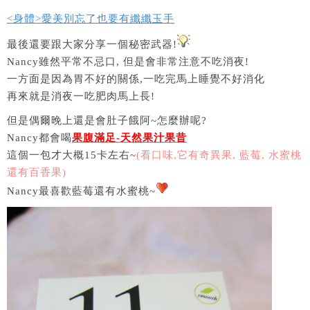
<身體>愛美別忘了也要有纖纖玉手
最後還要跟大家分享一個秘密武器!
Nancy雖然平常不忌口, 但是會非常注意不吃消夜!
一方面是因為胃不好的關係,一吃完馬上睡覺不好消化
再來就是消夜一吃肥肉馬上長!
但是偶爾晚上還是會肚子餓阿~怎麼辦呢?
Nancy都會喝
果腹滿足-天然果汁果昔
這個一包才大概15卡左右~
(看口味,它有奇異果, 藍莓, 水蜜桃
還有百香果)
Nancy最喜歡藍莓還有水蜜桃~