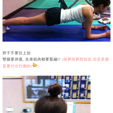
脖子不要往上抬
雙腿要併攏, 全身肌肉都要緊繃!!
(很累很累我知道,但是美麗
是要付出代價的!
)