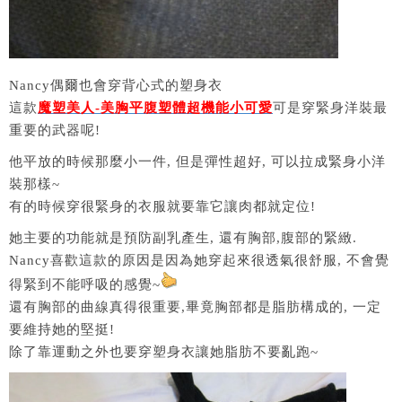
Nancy偶爾也會穿背心式的塑身衣
這款
魔塑美人-美胸平腹塑體超機能小可愛
可是穿緊身洋裝最
重要的武器呢!
他平放的時候那麼小一件, 但是彈性超好, 可以拉成緊身小洋
裝那樣~
有的時候穿很緊身的衣服就要靠它讓肉都就定位!
她主要的功能就是預防副乳產生, 還有胸部,腹部的緊緻.
Nancy喜歡這款的原因是因為她穿起來很透氣很舒服, 不會覺
得緊到不能呼吸的感覺~
還有胸部的曲線真得很重要,畢竟胸部都是脂肪構成的, 一定
要維持她的堅挺!
除了靠運動之外也要穿塑身衣讓她脂肪不要亂跑~