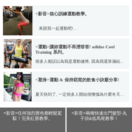
<影音>核心訓練運動教學。
來跟我一起運動吧!...
2014.05.28
<運動>讓妳運動不再溼答答! adidas Cool
Training 系列。
很多人都誤以為我是運動健將, 因為我還算滿結...
2012.02.29
<塑身>運動 & 保持窈窕的飲食小訣竅分享!
夏天快到了, 一定很多人開始很懊惱為什麼冬天...
2015.05.01
<影音>任何強烈唇色都輕鬆駕
<影音>兩種快速出門髮型-丸
馭！完美紅唇教學。
子頭&低馬尾教學！