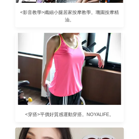
<影音教學>纖細小腿居家按摩教學。璣園按摩精
油。
<穿搭>平價好質感運動穿搭。NOYALIFE。