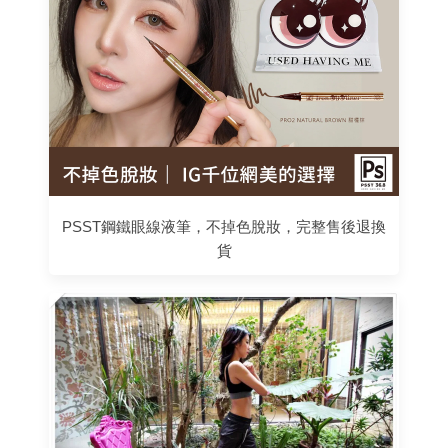
PSST鋼鐵眼線液筆，不掉色脫妝，完整售後退換
貨