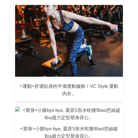
<運動>舒適貼身的平價運動服飾！VC Style 運動
內衣。
<塑身>小腹bye bye, 還原S形水蛇腰!Bast芭絲媞
Bra迴力定型塑身背心。