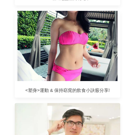
<塑身>運動 & 保持窈窕的飲食小訣竅分享!