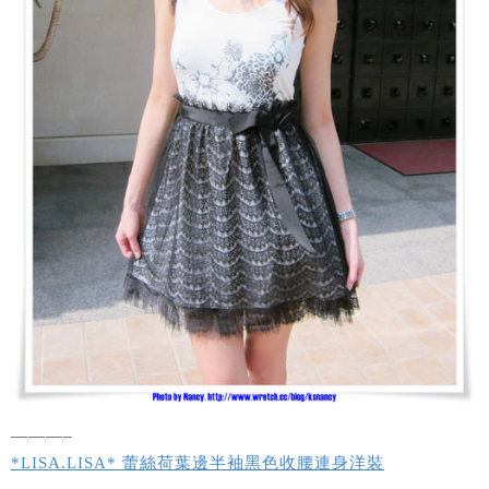
———–
*LISA.LISA* 蕾絲荷葉邊半袖黑色收腰連身洋裝