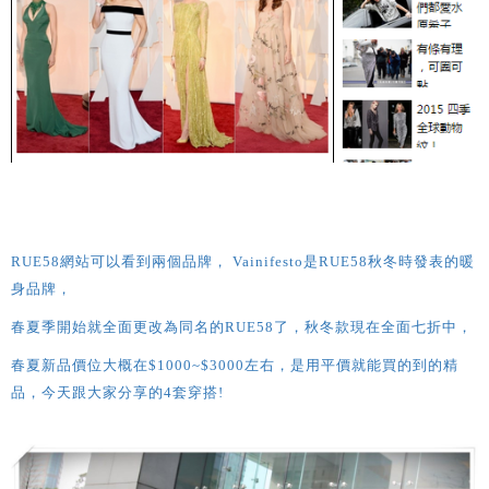
RUE58網站可以看到兩個品牌，
Vainifesto
是RUE58秋冬時發表的暖
身品牌，
春夏季開始就全面更改為同名的RUE58了，
秋冬款現在全面七折中，
春夏新品
價位
大概在
$1000~$3000左右
，是用平價就能買的到的精
品，
今天跟大家分享的4套穿搭!