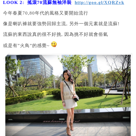
LOOK 2: 搖滾70流蘇無袖洋裝
http://goo.gl/XQRZvk
今年春夏70,80年代的風格又要開始流行
像是喇叭褲就要強勢回歸主流, 另外一個元素就是流蘇!
流蘇的東西說真的很不好挑, 因為挑不好就會俗氣
或是有”火鳥”的感覺~