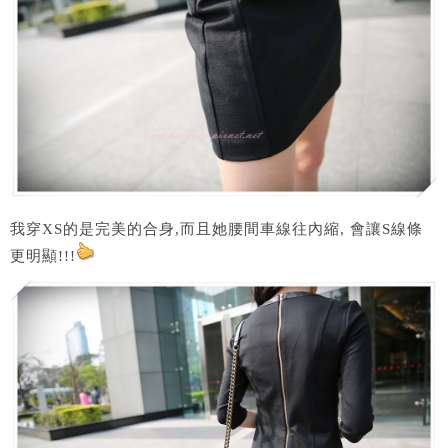
我穿XS的是完美的合身,而且她腰間車線往內縮, 會讓S線條
更明顯!!!