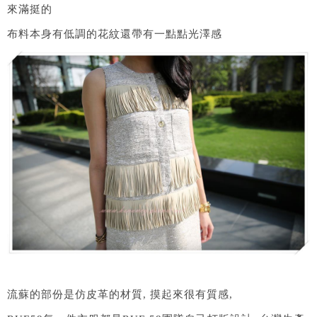
來滿挺的
布料本身有低調的花紋還帶有一點點光澤感
流蘇的部份是仿皮革的材質, 摸起來很有質感,