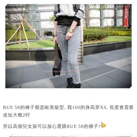
RUE 58的褲子都是歐美版型, 我160的身高穿XS, 長度會需要
改短大概2吋
所以高個兒女孩可以放心選購RUE 58的褲子!