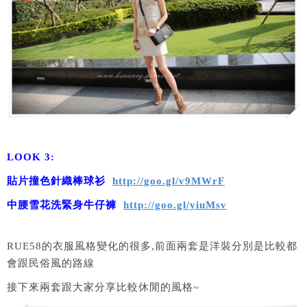
LOOK 3:
貼片撞色針織棒球衫
http://goo.gl/v9MWrF
中腰雪花洗緊身牛仔褲
http://goo.gl/yiuMsv
RUE58的衣服風格變化的很多,前面兩套是洋裝分別是比較都
會跟民俗風的路線
接下來兩套跟大家分享比較休閒的風格~