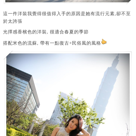
這一件洋裝我覺得很值得入手的原因是她有流行元素,卻不至
於太誇張
光擇感香檳色的洋裝, 很適合春夏的季節
搭配米色的流蘇, 帶有一點復古+民俗風的風格