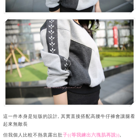
這一件本身是短版的設計, 其實直接搭配高腰牛仔褲會讓腿看
起來無敵長
但我個人比較不熱衷露出肚
子((等我練出六塊肌再說))
,