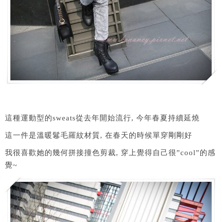
這種運動型的sweats從去年開始流行, 今年春夏持續延燒
這一件是溫暖鬈毛羅紋材質, 在春天的時候單穿剛剛好
我很喜歡她的幾何拼接撞色剪裁, 穿上覺得自己很”cool”的感
覺~