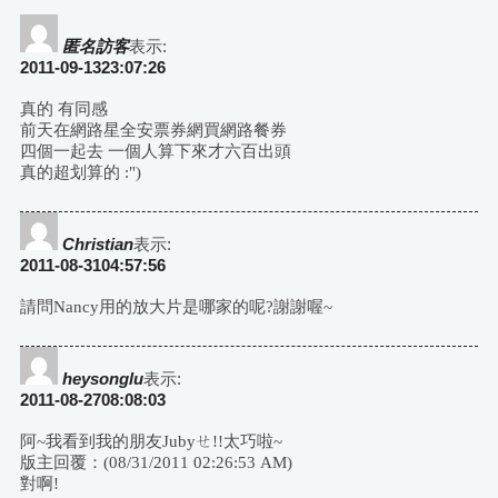
論
匿名訪客
表示:
2011-09-1323:07:26
導
真的 有同感
前天在網路星全安票券網買網路餐券
航
四個一起去 一個人算下來才六百出頭
真的超划算的 :")
Christian
表示:
2011-08-3104:57:56
請問Nancy用的放大片是哪家的呢?謝謝喔~
heysonglu
表示:
2011-08-2708:08:03
阿~我看到我的朋友Jubyㄝ!!太巧啦~
版主回覆：(08/31/2011 02:26:53 AM)
對啊!