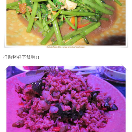
打拋豬好下飯喔!!