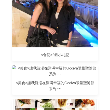
<食記>9月小札記
<美食>讓我沉溺在滿滿幸福的Godiva限量聖誕節
系列~~