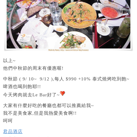
以上~
他們中秋節的周末有優惠喔!
中秋節 ( 9/ 10~ 9/12 ),每人 $990 +10% 泰式燒烤吃到飽~
啤酒也喝到飽耶!!
今天烤肉就去Le Bar好了~
大家有什麼好吃的餐廳也都可以推薦給我~
我不是美食家,但是我熱愛美食啊!!
呵呵
君品酒店