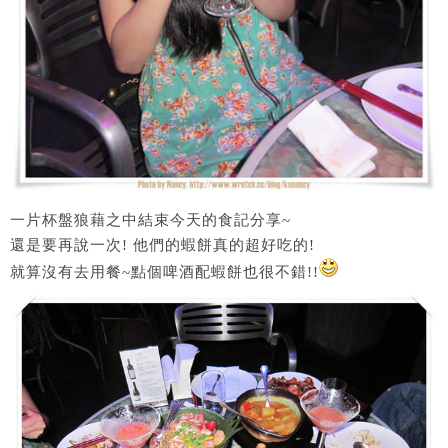
一片杯盤狼藉之中結束今天的食記分享~
還是要再說一次! 他們的蝦餅真的超好吃的!
就算沒有去用餐~點個啤酒配蝦餅也很不錯!!