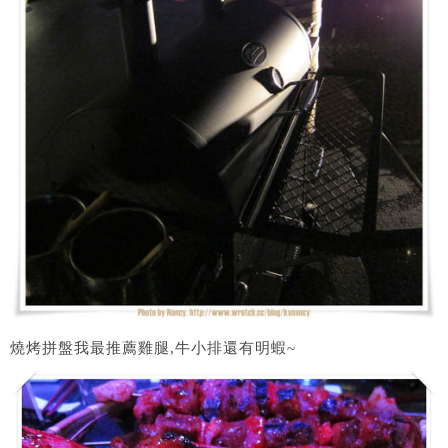
燒烤拼盤我最推薦雞腿,牛小排還有明蝦~