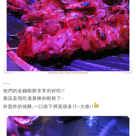
—–
他們的金錢蝦餅非常的好吃!!
應該是我吃過最棒的蝦餅了~
外面炸的很酥,一口咬下裡面很多汁~大推!!