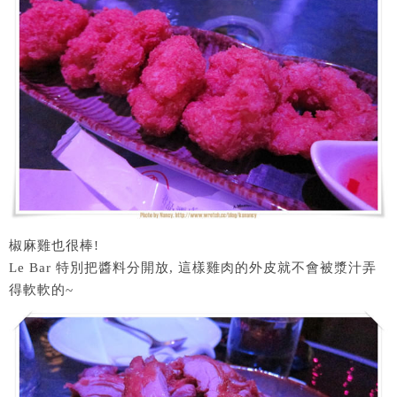
椒麻雞也很棒!
Le Bar 特別把醬料分開放, 這樣雞肉的外皮就不會被漿汁弄
得軟軟的~