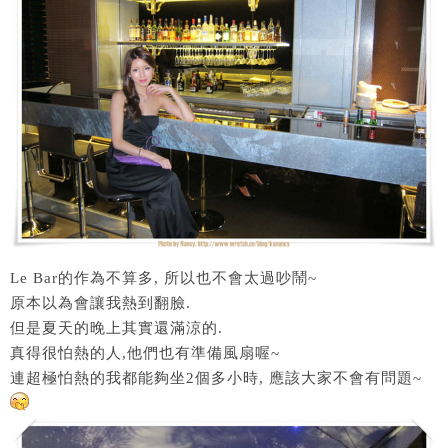
Le Bar的作為不算多, 所以也不會太過吵鬧~
原本以為會讓我熱到翻臉.
但是夏天的晚上其實還滿涼的.
真得很怕熱的人,他們也有準備風扇喔~
連超極怕熱的我都能夠坐2個多小時, 應該大家不會有問題~