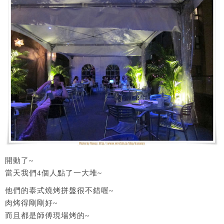
開動了~
當天我們4個人點了一大堆~
他們的泰式燒烤拼盤很不錯喔~
肉烤得剛剛好~
而且都是師傅現場烤的~