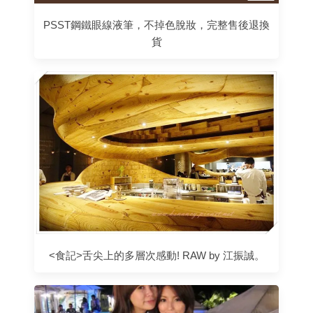
PSST鋼鐵眼線液筆，不掉色脫妝，完整售後退換
貨
<食記>舌尖上的多層次感動! RAW by 江振誠。