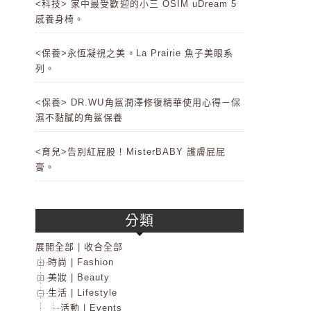
<科技> 家中最受歡迎的小三 OSIM uDream 5
感養身椅。
<保養>永恆凝視之美。La Prairie 魚子美眼系
列。
<保養> DR.WU角鯊潤澤修復精華使用心得－保
濕不黏膩的角鯊保養
<育兒>告別紅屁股！MisterBABY 護膚屁屁
膏。
分類
展開全部
|
收合全部
時尚 | Fashion
美妝 | Beauty
生活 | Lifestyle
活動 | Events