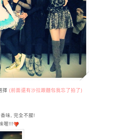
選擇
(前面還有沙拉跟麵包我忘了拍了)
味, 完全不腥!
喔!!!