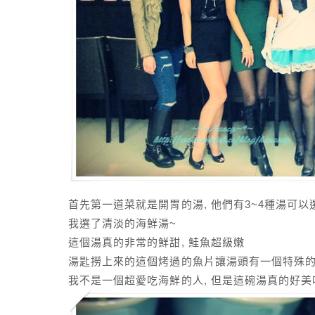
首先第一道菜就是開胃的湯, 他們有3~4種湯可以
我選了清淡的海鮮湯~
這個湯真的非常的鮮甜, 鮭魚超級嫩
湯匙撈上來的這個烤過的魚片讓湯頭有一個特殊的香
我不是一個超愛吃海鮮的人, 但是這碗湯真的好美味