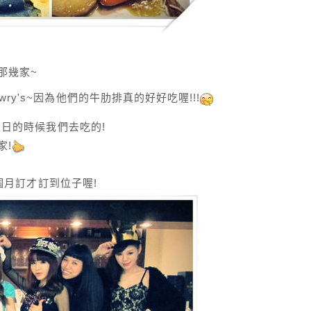
那幾家~
y's~因為他們的牛肋排真的好好吃喔!!!
e生日的時候我們去吃的!
家!
一個月訂才訂到位子喔!