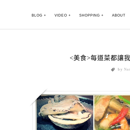
Main Menu
BLOG
VIDEO
SHOPPING
ABOUT
<美食>每道菜都讓
by
Na