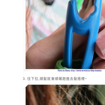
3. 往下拉,頭髮就會順著跑進去髮捲裡~