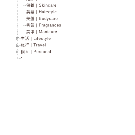
保養 | Skincare
美髮 | Hairstyle
美體 | Bodycare
香氛 | Fragrances
美甲 | Manicure
生活 | Lifestyle
旅行 | Travel
個人 | Personal
*