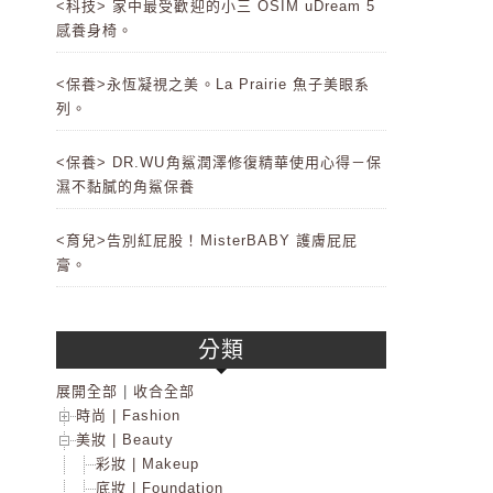
<科技> 家中最受歡迎的小三 OSIM uDream 5
感養身椅。
<保養>永恆凝視之美。La Prairie 魚子美眼系
列。
<保養> DR.WU角鯊潤澤修復精華使用心得－保
濕不黏膩的角鯊保養
<育兒>告別紅屁股！MisterBABY 護膚屁屁
膏。
分類
展開全部
|
收合全部
時尚 | Fashion
美妝 | Beauty
彩妝 | Makeup
底妝 | Foundation