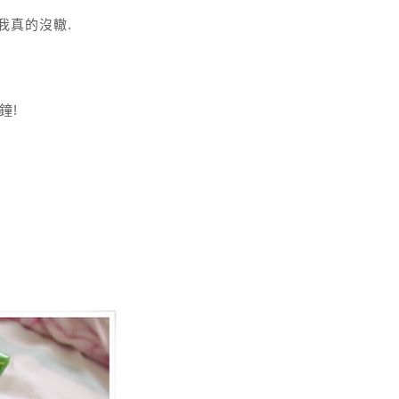
我真的沒轍.
~
鐘!