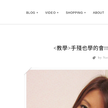
Main Menu
BLOG
VIDEO
SHOPPING
ABOUT
<教學>手殘也學的會!
by
Na