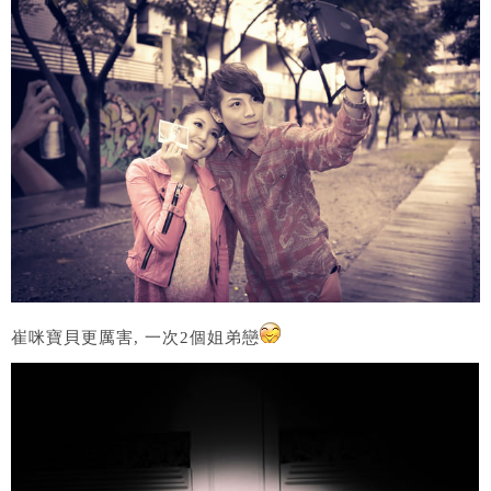
崔咪寶貝更厲害, 一次2個姐弟戀