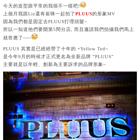
今天的造型跟平常的我很不一樣吧!
上個月我跟Liz還有崔咪一起拍了
PLUUS
的形象MV
因為我們都是固定去PLUUS打理頭髮~
所以一知道他們要開第5間分店, 而且邀請我們拍攝我們馬上
就答應了~~~
PLUUS 其實是已經經營了十年的 +Yellow Ted~
是今年9月的時候才正式更名為全新品牌 ”PLUUS”
主要就是以年輕、創新為主要訴求的品牌形象~