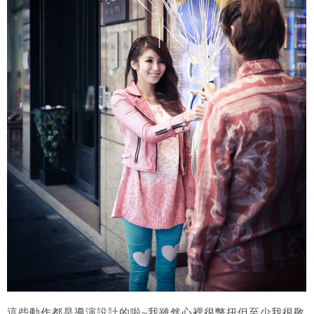
這些動作都是導演設計的啦~我雖然心裡很彆扭但至少我很敬