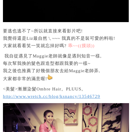
要逃也逃不了~所以就直接來看影片吧!
我覺得還是Liz最自然ㄟ~~~ 我真的不是裝可愛的料啦!
大家就看看笑一笑就忘掉好嗎?
乖~~((摸頭))
我自從遇見了Maggie老師就像是遇到知音一樣,
每次幫我換的髮色跟造型都跟我要的一樣~
我之後也推薦了好幾個朋友去給Maggie老師弄,
大家都非常的滿意喔!
<美髮>漸層染髮Ombre Hair。PLUUS。
http://www.wretch.cc/blog/ksnancy/13546729