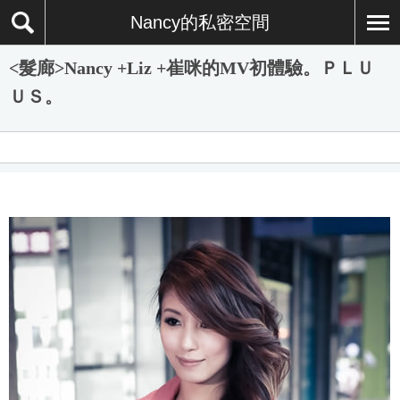
Nancy的私密空間
<髮廊>Nancy +Liz +崔咪的MV初體驗。ＰＬＵ
ＵＳ。