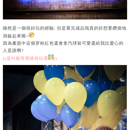
雖然是一個很好玩的經驗, 但是看完成品我真的好想要鑽個地
洞躲起來喔~
因為畫面中這個穿粉紅色還會拿汽球裝可愛還給我比愛心的
人是誰啊?
((這叫南哥我情何以堪
))