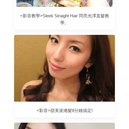
<影音教學>Sleek Straight Hair 閃亮光澤直髮教
學。
<影音>甜美派捲髮8分鐘搞定!