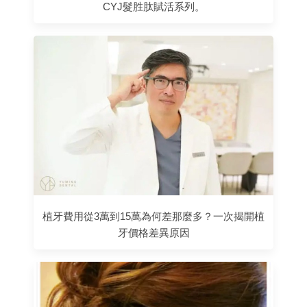
CYJ髮胜肽賦活系列。
植牙費用從3萬到15萬為何差那麼多？一次揭開植
牙價格差異原因