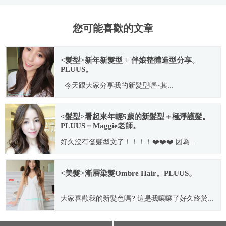
您可能喜歡的文章
<髮型>新年新髮型 + 伴娘整體造型分享。
PLUUS。
今天跟大家分享我的新髮型喔~其...
2013.02.28
<髮型>看起來年輕5歲的新髮型＋極淨護髮。
PLUUS－Maggie老師。
好久沒有發髮型文了！！！！❤️❤️❤️ 因為...
2016.09.26
<美髮>漸層染髮Ombre Hair。PLUUS。
大家喜歡我的新髮色嗎? 這是我嚷嚷了好久終於...
2012.09.29