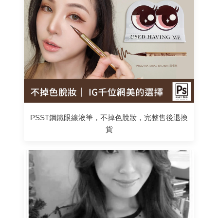
PSST鋼鐵眼線液筆，不掉色脫妝，完整售後退換
貨