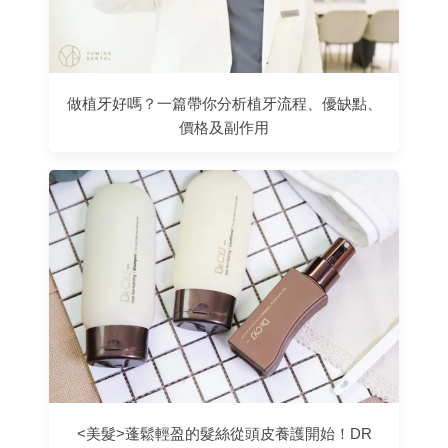
做植牙好嗎？一篇帶你分析植牙流程、優缺點、
價格及副作用
<美髮>蓬鬆輕盈的髮絲從頭皮養護開始！DR