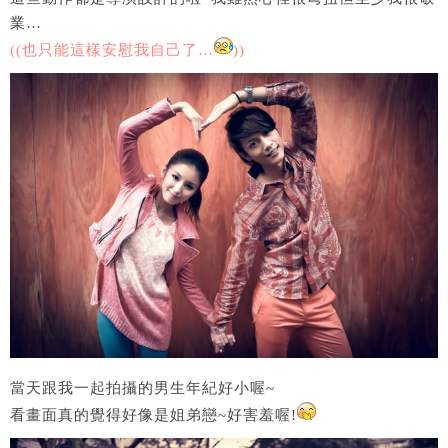
業…
((也只能這樣安慰我自己了…
))
當天跟我一起拍攝的男生年紀好小喔~
看畫面真的覺得好像是姐弟戀~好害羞喔!