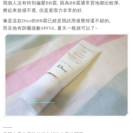
我個人沒有特別偏愛BB霜, 因為BB霜通常質地都比較厚,
擦起來妝感不透, 但是遮瑕力非常的好.
像是這款Dior的BB霜已經是我試用過覺得還不錯的,
而且他有防曬係數SPF50, 夏天一瓶就可以了~
——