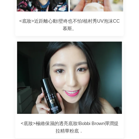
<底妝>近距離心動!壁咚也不怕!植村秀UV泡沫CC
慕斯。
<底妝>極緻保濕的透亮底妝!Bobbi Brown彈潤提
拉精華粉底．