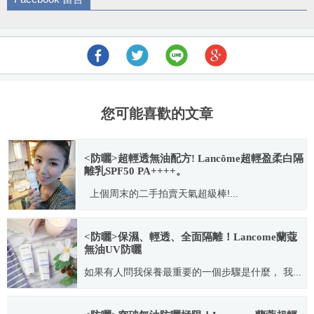
導
航
您可能喜歡的文章
<防曬>超輕透無油配方! Lancôme超輕盈柔白隔
離乳SPF50 PA++++。
上個周末的二手拍賣天氣超級棒!...
2014.03.05
<防曬>保濕、輕透、全面隔離！Lancome蘭蔻
無油UV防曬
如果有人問我保養最重要的一個步驟是什麼， 我...
2017.03.26