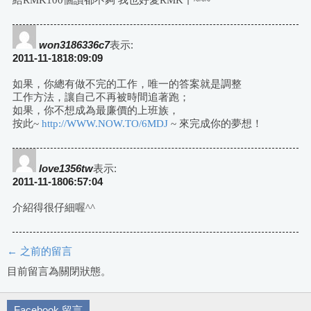
給RMK100個讚都不夠 我也好愛RMK丫~~~
won3186336c7
表示:
2011-11-1818:09:09
如果，你總有做不完的工作，唯一的答案就是調整
工作方法，讓自己不再被時間追著跑；
如果，你不想成為最廉價的上班族，
按此~
http://WWW.NOW.TO/6MDJ
~ 來完成你的夢想！
love1356tw
表示:
2011-11-1806:57:04
介紹得很仔細喔^^
← 之前的留言
評
目前留言為關閉狀態。
論
Facebook 留言