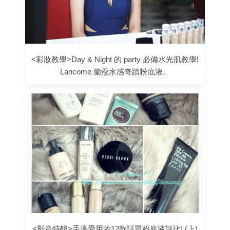
<彩妝教學>Day & Night 的 party 必備水光肌教學!
Lancome 蘭蔻水感奇蹟粉底液。
<影音特輯>手邊愛用的12款話題粉底液評比! (上)