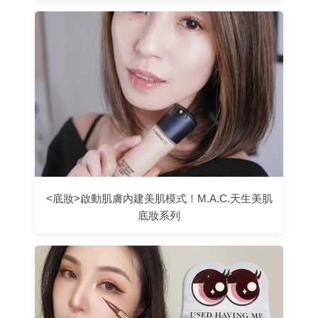
<底妝>啟動肌膚內建美肌模式！M.A.C.天生美肌
底妝系列