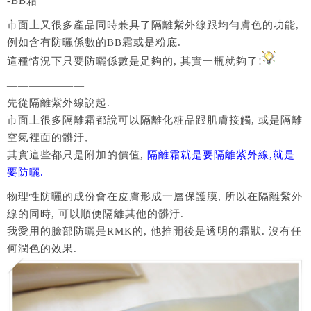
-BB霜
市面上又很多產品同時兼具了隔離紫外線跟均勻膚色的功能,
例如含有防曬係數的BB霜或是粉底.
這種情況下只要防曬係數是足夠的, 其實一瓶就夠了!
———————
先從隔離紫外線說起.
市面上很多隔離霜都說可以隔離化粧品跟肌膚接觸, 或是隔離
空氣裡面的髒汙,
其實這些都只是附加的價值,
隔離霜就是要隔離紫外線,就是
要防曬.
物理性防曬的成份會在皮膚形成一層保護膜, 所以在隔離紫外
線的同時, 可以順便隔離其他的髒汙.
我愛用的臉部防曬是RMK的, 他推開後是透明的霜狀. 沒有任
何潤色的效果.