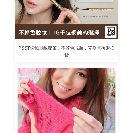
PSST鋼鐵眼線液筆，不掉色脫妝，完整售後退換
貨