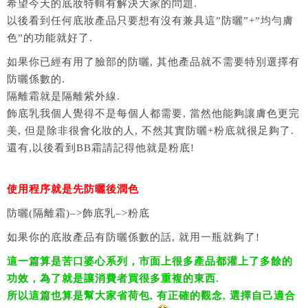
希望今天的底妝特輯有解決大家的問題.
以後看到任何底妝產品只要想有沒有兼具這”防曬”+”均勻膚
色”的功能就好了.
如果你已經有用了臉部的防曬, 其他產品就不需要特別選擇有
防曬係數的.
隔離霜就是隔離紫外線.
飾底乳我個人覺得不是每個人都需要, 當然他能夠讓膚色更完
美, 但是除非很會化妝的人, 不然其實防曬+粉底就很足夠了.
還有,以後看到BB霜請記得他就是粉底!
使用程序就是先防曬後潤色
防曬(隔離霜)–>飾底乳–>粉底
如果你的底妝產品有防曬係數的話, 就用一瓶就夠了!
這一篇算是苦口婆心系列，市面上很多產品都灌上了多餘的
功效，為了就是讓消費者買很多重複的東西.
所以這篇也算是幫大家省荷包, 有正確的觀念, 選擇自己適合