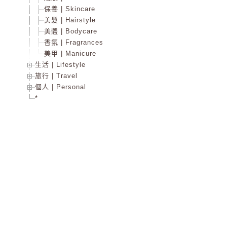
保養 | Skincare
美髮 | Hairstyle
美體 | Bodycare
香氛 | Fragrances
美甲 | Manicure
生活 | Lifestyle
旅行 | Travel
個人 | Personal
*