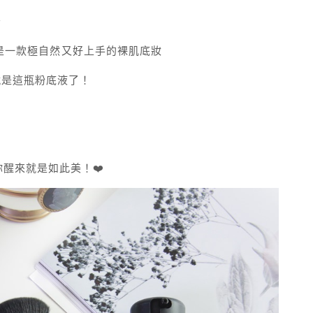
～
是一款極自然又好上手的裸肌底妝
就是這瓶粉底液了！
友相信你醒來就是如此美！❤️