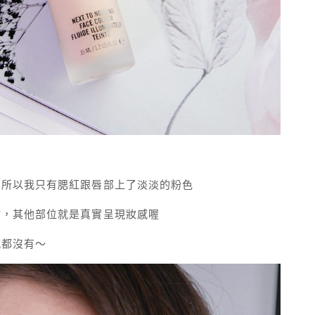
，所以我只有腮紅跟唇部上了淡淡的粉色
點，其他部位就是真實呈現妝感喔
感都沒有～