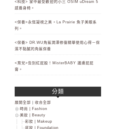
<科技> 家中最受歡迎的小三 OSIM uDream 5
感養身椅。
<保養>永恆凝視之美。La Prairie 魚子美眼系
列。
<保養> DR.WU角鯊潤澤修復精華使用心得－保
濕不黏膩的角鯊保養
<育兒>告別紅屁股！MisterBABY 護膚屁屁
膏。
分類
展開全部
|
收合全部
時尚 | Fashion
美妝 | Beauty
彩妝 | Makeup
底妝 | Foundation