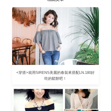
<穿搭>就用SIRENS美麗的春裝來搭配LN.180好
吃的鬆餅吧！