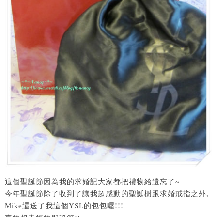
這個聖誕節因為我的求婚記大家都把禮物給遺忘了~
今年聖誕節除了收到了讓我超感動的聖誕樹跟求婚戒指之外,
Mike還送了我這個YSL的包包喔!!!