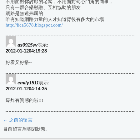
導
不用面對你討厭的老闆，不用面對勾心鬥角的同事，
只有一群合樂融融、互相協助的朋友
航
網路是無遠弗屆的
唯有知道網路力量的人才知道背後有多大的市場
http://lica5678.blogspot.com/
as0915vv
表示:
2012-01-1204:19:28
好看又好搭~
emily1511
表示:
2012-01-1204:14:35
爆炸有質感的啦!!!
← 之前的留言
評
目前留言為關閉狀態。
論