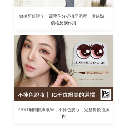
做植牙好嗎？一篇帶你分析植牙流程、優缺點、
價格及副作用
PSST鋼鐵眼線液筆，不掉色脫妝，完整售後退換
貨