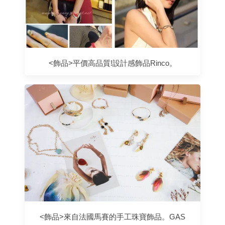
<飾品>平價高品質!設計感飾品Rinco。
<飾品>來自法國馬賽的手工珠寶飾品。GAS