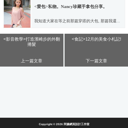
<愛包>私物。Nancy珍藏手拿包分享。
我知道大家在等之前那篇穿搭的大包, 那篇我還...
2011.10.25
<影音教學>打造濱崎步的外翻
<食記>12月的美食小札記!
捲髮
上一篇文章
下一篇文章
Copyright © 2026
阿腸網頁設計工作室