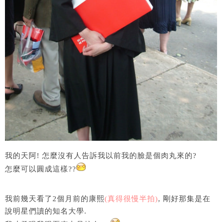
我的天阿! 怎麼沒有人告訴我以前我的臉是個肉丸來的?
怎麼可以圓成這樣??
我前幾天看了2個月前的康熙
(真得很慢半拍)
, 剛好那集是在
說明星們讀的知名大學.