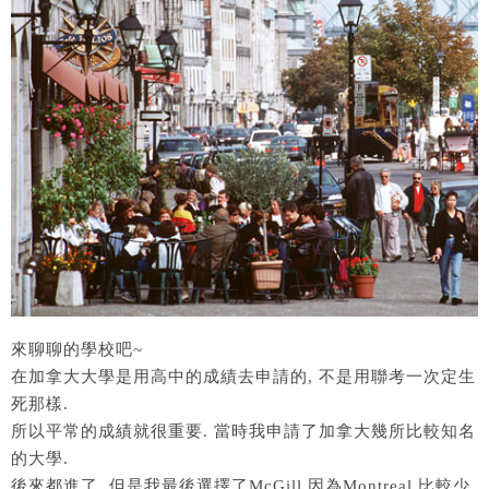
來聊聊的學校吧~
在加拿大大學是用高中的成績去申請的, 不是用聯考一次定生
死那樣.
所以平常的成績就很重要. 當時我申請了加拿大幾所比較知名
的大學.
後來都進了, 但是我最後選擇了McGill 因為Montreal 比較少