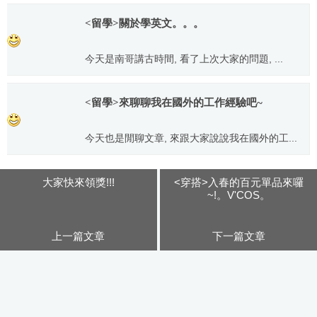
2012.03.19
<留學>關於學英文。。。
今天是南哥講古時間, 看了上次大家的問題, ...
2013.06.03
<留學>來聊聊我在國外的工作經驗吧~
今天也是閒聊文章, 來跟大家說說我在國外的工...
2013.07.29
大家快來領獎!!!
<穿搭>入春的百元單品來囉
~!。V'COS。
上一篇文章
下一篇文章