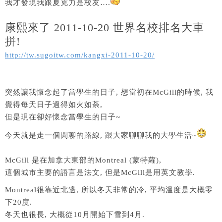
我才發現我跟夏克力是校友….
康熙來了 2011-10-20 世界名校排名大車
拼!
h
ttp://tw.sugoitw.com/kangxi-2011-10-20/
突然讓我懷念起了當學生的日子, 想當初在McGill的時候, 我
覺得每天日子過得如火如荼,
但是現在卻好懷念當學生的日子~
今天就是走一個閒聊的路線, 跟大家聊聊我的大學生活~
McGill 是在加拿大東部的Montreal (蒙特蘿),
這個城市主要的語言是法文, 但是McGill是用英文教學.
Montreal很靠近北邊, 所以冬天非常的冷, 平均溫度是大概零
下20度.
冬天也很長, 大概從10月開始下雪到4月.