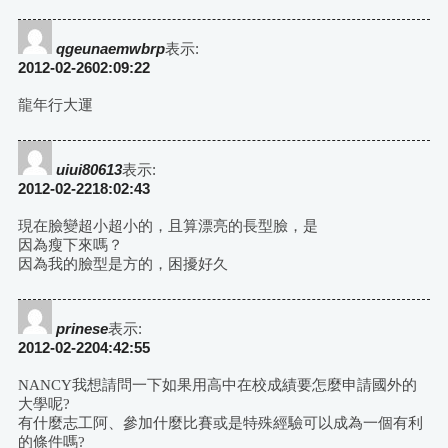
qgeunaemwbrp
表示:
2012-02-2602:09:22
龍年行大運
uiui80613
表示:
2012-02-2218:02:43
現在臉變超小超小的，且算漂亮的長型臉，是
因為瘦下來嗎？
因為我的臉型是方的，困擾好久
prinese
表示:
2012-02-2204:42:55
NANCY我想請問一下如果用高中在校成績要怎麼申請國外的
大學呢?
有什麼志工阿、參加什麼比賽或是特殊經驗可以成為一個有利
的條件嗎?