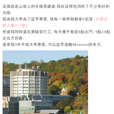
這個就是山坡上的生物系建築.我在這裡也消耗了不少美好的
光陰.
因為我大學為了提早畢業, 我每一個學期都拿6堂課
(大部分
的人拿4~5堂),
然後我同時還在實驗室打工, 每天幾乎都是8點出門, 9點10點
左右才回家.
後來我3年半就大學畢業, 可以提早逃離Montreal的冬天.