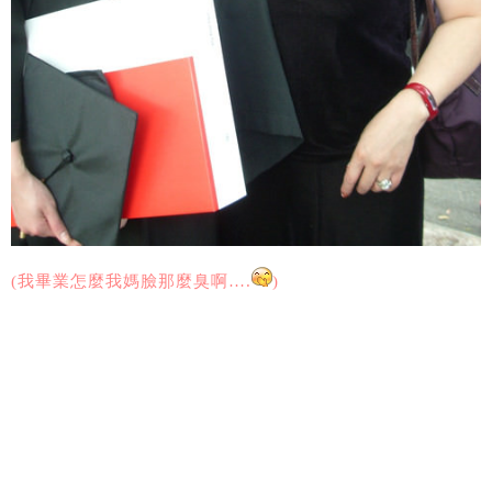
(我畢業怎麼我媽臉那麼臭啊….
)