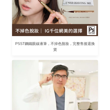
PSST鋼鐵眼線液筆，不掉色脫妝，完整售後退換
貨