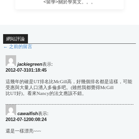
<留學>關於學英文。。。
網站評論
← 之前的留言
評
論
jackiegreen
表示:
2012-07-3101:18:45
導
這幾年的確是UT排名比McGill高，好幾個排名都是這樣，可能
受惠與大量人口湧入多倫多吧。(雖然我都覺得McGill
航
比UT好)。看來Nancy的法文應該不錯。
cawaifish
表示:
2012-07-1200:08:24
還是一樣漂亮~~~