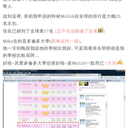
華人.
說到這裡, 當初我申請的時候McGill在全球的排行是大概25
名左右,
現在已經到了全球第17名
(忍不住也驕傲了起來
)
Mike念的是多倫多大學(
跟林志玲一樣)
,
他一天到晚跟我說他的學校比我好, 可是我看排名明明就是我
的學校比較高阿…
好啦~其實多倫多大學也很好啦~差McGill一點而已
(大笑
)