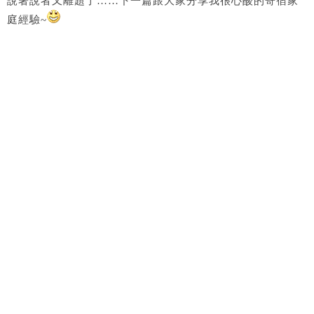
說著說者又離題了……下一篇跟大家分享我很心酸的寄宿家
庭經驗~