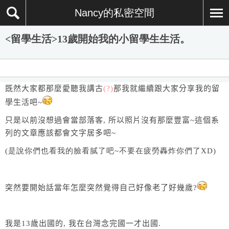
Nancy的私密空間
<留學生活>13歲開始我的小留學生生活。
既然大家都那麼愛聽我講古
(?)
那我就繼續跟大家分享我的留
學生活吧
~
只是以前沒想過會當部落客
,
所以照片沒有那麼豐富
~
這個系
列的文章應該都會文字居多吧
~
(是說你們也看我的臉看膩了吧~不要在疲勞轟炸你們了XD)
突然要開始話當年怎麼突然覺得自己好像老了好幾歲
?
我是
13
歲出國的
,
我在台灣念完國一才出國
.