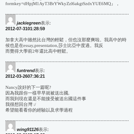
formkey=dHpjM1AyT3BrYWkyZzl6akgtSzdxYUE6MQ』，
jackiegreen
表示:
2012-07-3101:28:59
加拿大高中雖然比台灣的輕鬆，但也沒那麼爽啦。我高中的時
候也是在essay,presentation,莎士比亞中度過。我反
而覺得大學前2年還比高中輕鬆。
funtrend
表示:
2012-03-2607:36:21
Nancy說好的下一篇呢?
因為我跟你一樣早早就被送出國,
而我到現在還是不能接受被送出國這件事
我很想回台灣 :/
希望能看看你的經驗以及求學過程
wing91126
表示: