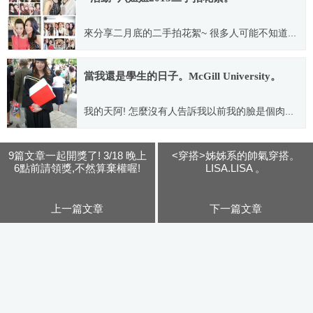
來分享二月底的二手拍花絮~ 很多人可能不知道...
2015.03.09
當我還是學生的日子。McGill University。
我的天阿! 怎麼沒有人告訴我以前我的臉是個肉...
2012.02.20
9篇文章一起開獎了! 3/18 晚上
<穿搭>姊姊系的帥氣穿搭。
6點前請領獎,不然算棄權喔!
LISA.LISA 。
上一篇文章
下一篇文章