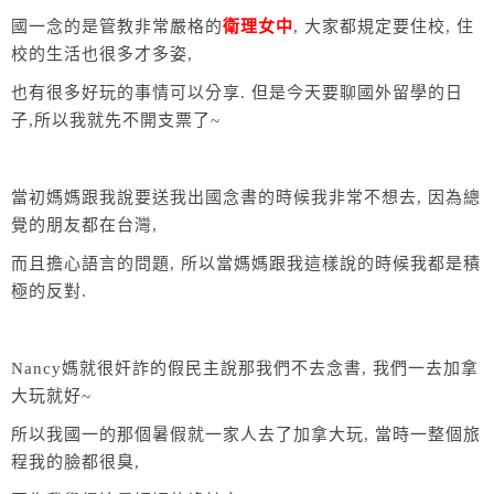
國一念的是管教非常嚴格的
衛理女中
,
大家都規定要住校
,
住
校的生活也很多才多姿
,
也有很多好玩的事情可以分享
.
但是今天要聊國外留學的日
子
,
所以我就先不開支票了
~
當初媽媽跟我說要送我出國念書的時候我非常不想去
,
因為總
覺的朋友都在台灣
,
而且擔心語言的問題
,
所以當媽媽跟我這樣說的時候我都是積
極的反對
.
Nancy
媽就很奸詐的假民主說那我們不去念書
,
我們一去加拿
大玩就好
~
所以我國一的那個暑假就一家人去了加拿大玩
,
當時一整個旅
程我的臉都很臭
,