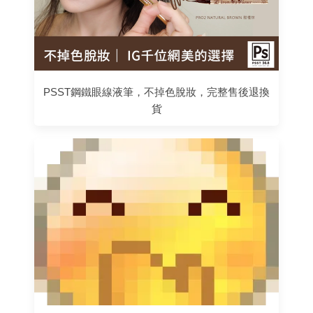
PSST鋼鐵眼線液筆，不掉色脫妝，完整售後退換
貨