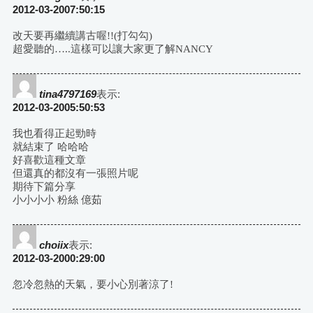
2012-03-2007:50:15
改天要再繼續講古喔!!(打勾勾)
超愛聽的…..這樣可以讓大家更了解NANCY
tina4797169
表示:
2012-03-2005:50:53
我也看得正起勁時
就結束了 哈哈哈
好喜歡這種文章
但還真的都沒有一張照片呢
期待下篇分享
小小小小 粉絲 億茹
choiix
表示:
2012-03-2000:29:00
忽冷忽熱的天氣，要小心別著涼了!