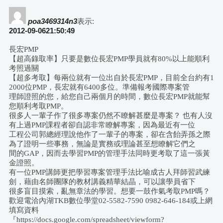
論
poa3469314n3
表示:
2012-09-0621:50:49
導
長宏PMP
【超高錄取率】只要是數位長宏PMP學員就有80%以上能順利
航
考照過關
【超多考取】每兩位就有一位出自於長宏PMP，目前全台約有1
2000位PMP，長宏就有6400多位。準備報考國際專案管
理師證照的您，給您自己兩個月的時間，數位長宏PMP就能幫
您順利考取PMP。
很多人一輩子作了很多專案仍然不瞭解甚麼是專案？ 也有人沒
有上過PMP課程者卻自認非常瞭解專案，因為最近有一位
工程公司郭總經理說他作了一輩子的專案，卻在含飴弄孫之際
為了證明一些事務，無論是實務或理論甚至想瞭解它們之
間的GAP，因而去學習PMP的管理手法同時更考取了這一張黃
金證照。
有一位PMP講師更把學習專案管理手法比喻成古人拜師習武練
劍，藉由名師團隊的教材講義精華結晶，可以讓學員省下
很多盲目摸索，亂無章法的學習。想要一鼓作氣考取PMP嗎？
歡迎電洽內湖TKB數位學堂02-5582-7590 0982-646-184或上網
填寫資料
『https://docs.google.com/spreadsheet/viewform?