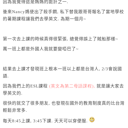
因為我覺得這是媽媽的詭計之一
.
後來
Nancy
媽使出了殺手鐧
,
私下替我跟哥哥報名了當地學校
的暑期課程讓我們去學英文
.
為期一個月
~
第一次去上課的時候真得很緊張
,
總覺得誤上了賊船那樣
~
萬一班上都是外國人我就要變啞巴了
~
結果去上課才發現班上根本一班以上都是台灣人
, 2/3
會說國
語
.
因為我們上的
ESL
課程
(英文為第二母語課程),
就是讓大家去
學英文的
.
很快的就交了很多朋友
,
也發現在國外的教育制度真的比台灣
輕鬆非常多
.
每天
8:45
上課
, 3:45
下課
.
天天可以穿便服
.