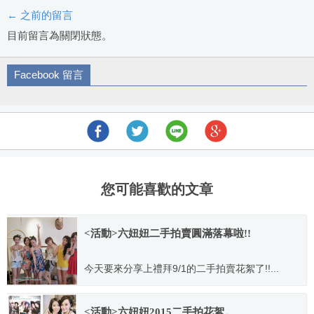
← 之前的留言
評
目前留言為關閉狀態。
論
Facebook 留言
導
航
您可能喜歡的文章
<活動>六妞妞二手拍賣圓滿落幕啦!!
今天要來分享上禮拜9/1的二手拍賣花絮了!!...
2012.09.09
<活動>六妞妞2015二手拍花絮。