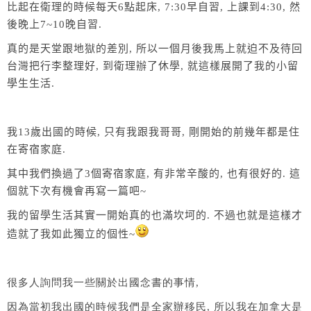
比起在衛理的時候每天
6
點起床
, 7:30
早自習
,
上課到
4:30,
然
後晚上
7~10
晚自習
.
真的是天堂跟地獄的差別
,
所以一個月後我馬上就迫不及待回
台灣把行李整理好
,
到衛理辦了休學
,
就這樣展開了我的小留
學生生活
.
我
13
歲出國的時候
,
只有我跟我哥哥
,
剛開始的前幾年都是住
在寄宿家庭
.
其中我們換過了
3
個寄宿家庭
,
有非常辛酸的
,
也有很好的
.
這
個就下次有機會再寫一篇吧
~
我的留學生活其實一開始真的也滿坎坷的
.
不過也就是這樣才
造就了我如此獨立的個性
~
很多人詢問我一些關於出國念書的事情,
因為當初我出國的時候我們是全家辦移民, 所以我在加拿大是