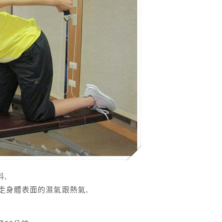
料,
走身體表面的濕氣跟熱氣,