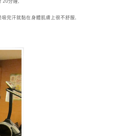
20分鐘,
但是吸完汗就黏在身體肌膚上很不舒服,