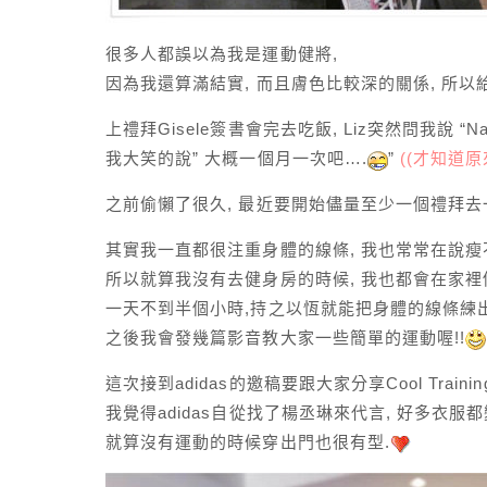
很多人都誤以為我是運動健將,
因為我還算滿結實, 而且膚色比較深的關係, 所以
上禮拜Gisele簽書會完去吃飯, Liz突然問我說 
我大笑的說” 大概一個月一次吧….
”
((才知道
之前偷懶了很久, 最近要開始儘量至少一個禮拜去
其實我一直都很注重身體的線條, 我也常常在說瘦
所以就算我沒有去健身房的時候, 我也都會在家裡
一天不到半個小時,持之以恆就能把身體的線條練
之後我會發幾篇影音教大家一些簡單的運動喔!!
這次接到adidas的邀稿要跟大家分享Cool Training
我覺得adidas自從找了楊丞琳來代言, 好多衣服都
就算沒有運動的時候穿出門也很有型.