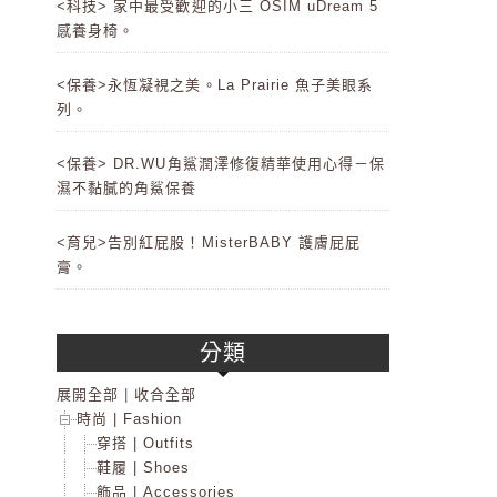
<科技> 家中最受歡迎的小三 OSIM uDream 5
感養身椅。
<保養>永恆凝視之美。La Prairie 魚子美眼系
列。
<保養> DR.WU角鯊潤澤修復精華使用心得－保
濕不黏膩的角鯊保養
<育兒>告別紅屁股！MisterBABY 護膚屁屁
膏。
分類
展開全部
|
收合全部
時尚 | Fashion
穿搭 | Outfits
鞋履 | Shoes
飾品 | Accessories