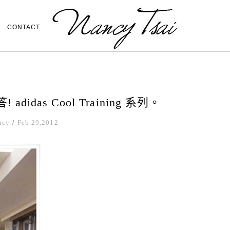
CONTACT
idas Cool Training 系列。
ncy
/
Feb 29,2012