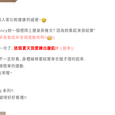
給人家比較健康的感覺~
“Nancy妳一個禮拜上健身房幾次? 因為妳看起來很結實”
原來我看起來是個運動妞啊!!
))
一次了,
這個夏天我要練出腹肌!!
((握拳))
不一定好看, 身體線條要結實穿衣服才撐的起來.
做簡單的運動.
出來喔~
 系列!!
變得好好看喔!!