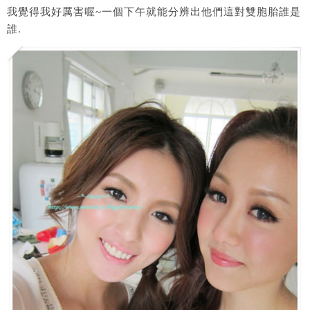
我覺得我好厲害喔~一個下午就能分辨出他們這對雙胞胎誰是
誰.