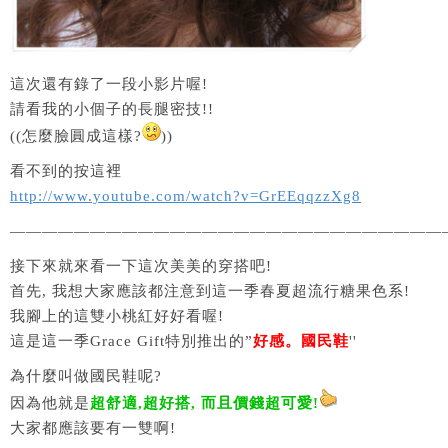
這次還有錄了一段小影片喔!
請看我的小個子的長腿密技!!
((怎麼臉圓成這樣?
))
看不到的按這裡
http://www.youtube.com/watch?v=GrEEqqzzXg8
———————————————————————————
接下來就來看一下這次美美的穿搭吧!
首先, 我想大家應該都注意到這一季春夏超流行糖果色系!
我腳上的這雙小桃紅好好看喔!
這是這一季Grace Gift特別推出的”
好感。國民鞋
''
為什麼叫做國民鞋呢?
因為他就是
超舒適,超好搭, 而且價錢超可愛!
大家都應該要有一雙啊!