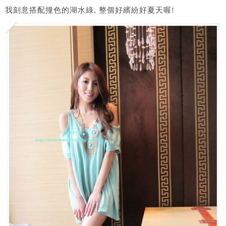
我刻意搭配撞色的湖水綠, 整個好繽紛好夏天喔!