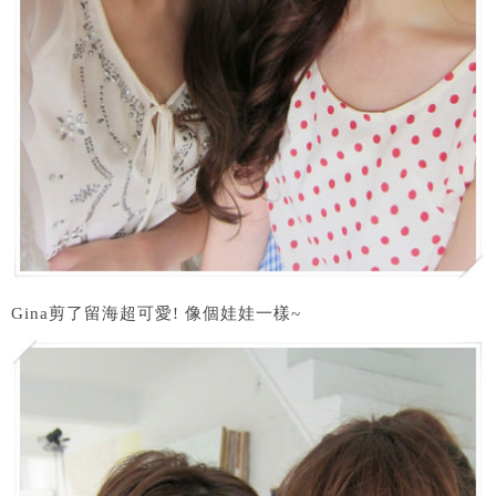
Gina剪了留海超可愛! 像個娃娃一樣~