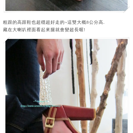
粗跟的高跟鞋也超穩超好走的~這雙大概8公分高.
藏在大喇叭裡面看起來腿就會變超長喔!