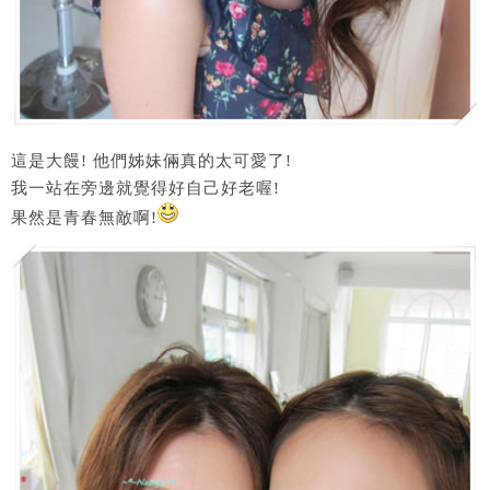
這是大饅! 他們姊妹倆真的太可愛了!
我一站在旁邊就覺得好自己好老喔!
果然是青春無敵啊!