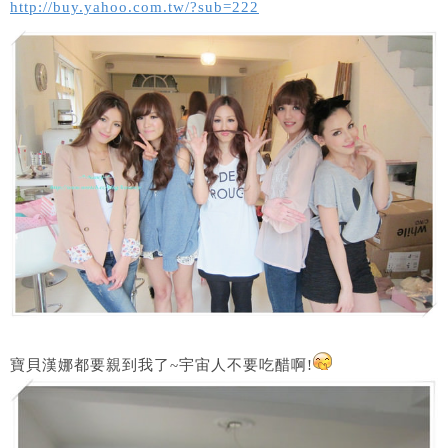
http://buy.yahoo.com.tw/?sub=222
寶貝漢娜都要親到我了~宇宙人不要吃醋啊!