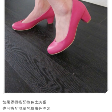
如果覺得搭配撞色太誇張,
也可搭配簡單的粉膚色洋裝,