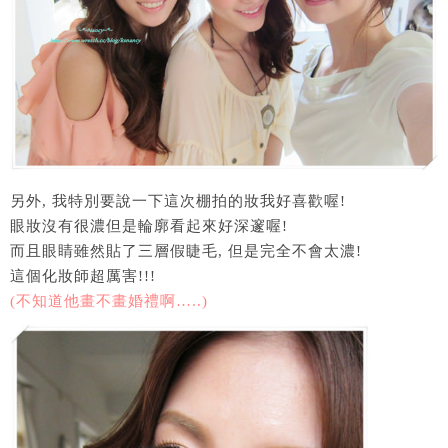
另外, 我特別要說一下這次棚拍的妝我好喜歡喔!
眼妝沒有很濃但是輪廓看起來好深邃喔!
而且眼睛雖然貼了三層假睫毛, 但是完全不會太濃!
這個化妝師超厲害!!!
(不知道他畫不畫婚禮啊…..)