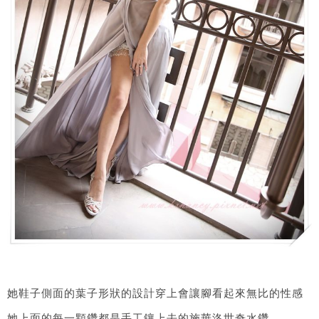
她鞋子側面的葉子形狀的設計穿上會讓腳看起來無比的性感
她上面的每一顆鑽都是手工鑲上去的施華洛世奇水鑽,