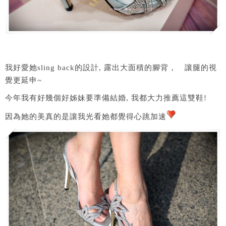
我好愛她sling back的設計, 露出大面積的腳背， 讓腿的視
覺更延申~
今年我有好幾個好姊妹要準備結婚, 我都大力推薦這雙鞋!
因為她的美真的是讓我光看她都覺得心跳加速