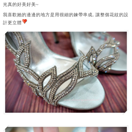
光真的好美好美~
我喜歡她的邊邊的地方是用很細的鍊帶串成, 讓整個花紋的設
計更立體