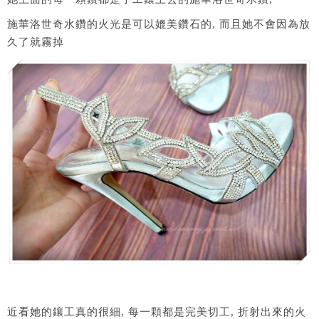
施華洛世奇水鑽的火光是可以媲美鑽石的, 而且她不會因為放
久了就霧掉
近看她的鑲工真的很細, 每一顆都是完美切工, 折射出來的火