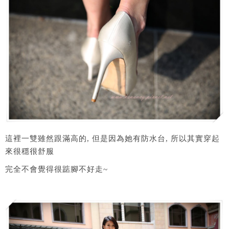
這裡一雙雖然跟滿高的, 但是因為她有防水台, 所以其實穿起
來很穩很舒服
完全不會覺得很踮腳不好走~