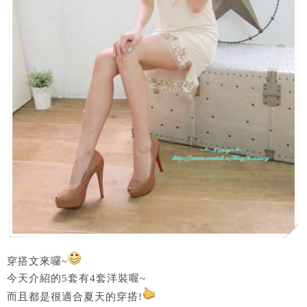
穿搭文來囉~
今天介紹的5套有4套洋裝喔~
而且都是很適合夏天的穿搭!