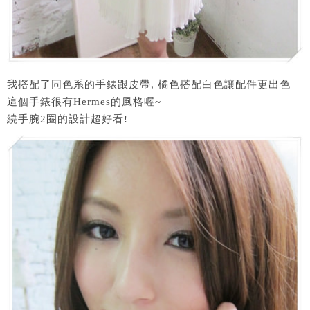
我撘配了同色系的手錶跟皮帶, 橘色搭配白色讓配件更出色
這個手錶很有Hermes的風格喔~
繞手腕2圈的設計超好看!