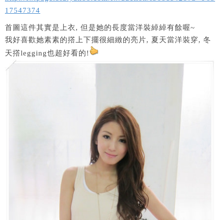
17547374
首圖這件其實是上衣, 但是她的長度當洋裝綽綽有餘喔~
我好喜歡她素素的撘上下擺很細緻的亮片, 夏天當洋裝穿, 冬
天撘legging也超好看的!