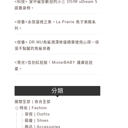
<科技> 家中最受歡迎的小三 OSIM uDream 5
感養身椅。
<保養>永恆凝視之美。La Prairie 魚子美眼系
列。
<保養> DR.WU角鯊潤澤修復精華使用心得－保
濕不黏膩的角鯊保養
<育兒>告別紅屁股！MisterBABY 護膚屁屁
膏。
分類
展開全部
|
收合全部
時尚 | Fashion
穿搭 | Outfits
鞋履 | Shoes
飾品 | Accessories