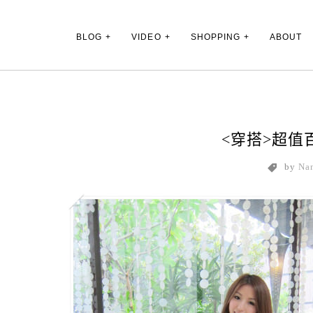
Main Menu
BLOG
VIDEO
SHOPPING
ABOUT
<穿搭>超值
by
Na