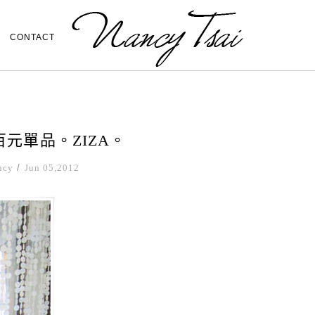
CONTACT
百元單品。ZIZA。
ncy
/
Jun 05,2012