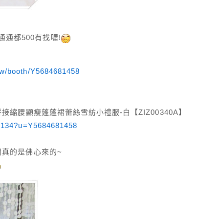
通都500有找喔!
/tw/booth/Y5684681458
絲拼接縮腰顯瘦蓬蓬裙蕾絲雪紡小禮服-白【ZIZ00340A】
712134?u=Y5684681458
老闆真的是佛心來的~