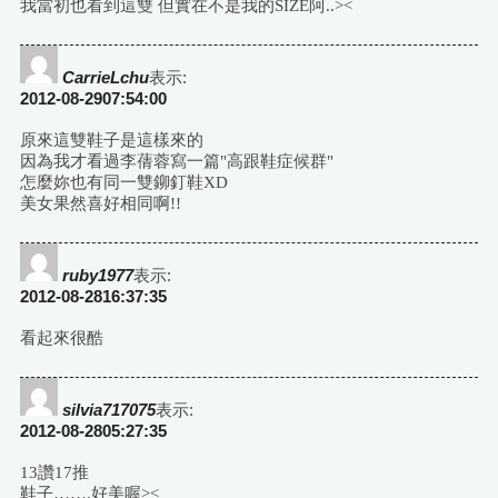
我當初也看到這雙 但實在不是我的SIZE阿..><
CarrieLchu
表示:
2012-08-2907:54:00
原來這雙鞋子是這樣來的
因為我才看過李蒨蓉寫一篇"高跟鞋症候群"
怎麼妳也有同一雙鉚釘鞋XD
美女果然喜好相同啊!!
ruby1977
表示:
2012-08-2816:37:35
看起來很酷
silvia717075
表示:
2012-08-2805:27:35
13讚17推
鞋子…….好美喔><