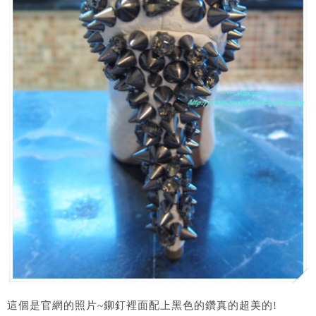
這個是官網的照片~鉚釘裡面配上黑色的鑽真的超美的!