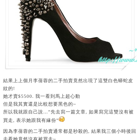
結果上上個月李蒨蓉的二手拍賣竟然出現了這雙白色蟒蛇皮
紋的!
她才賣$5500. 我一看到馬上超心動
但是我其實還是比較想要黑色的~
所以我就跟自己說…”先去寫一篇文章, 如果寫完這雙沒有被
買走, 表示她跟我有緣份”
因為李蒨蓉的二手拍賣通常都是秒殺的, 結果我三個小時後回
去看她竟然沒有被買走~