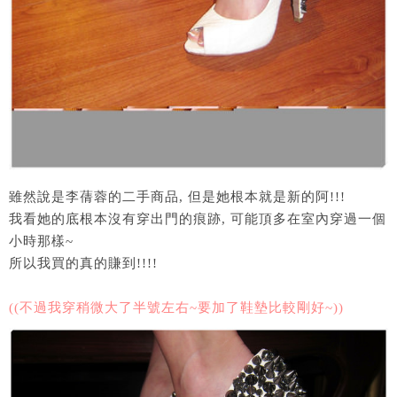
雖然說是李蒨蓉的二手商品, 但是她根本就是新的阿!!!
我看她的底根本沒有穿出門的痕跡, 可能頂多在室內穿過一個
小時那樣~
所以我買的真的賺到!!!!
((不過我穿稍微大了半號左右~要加了鞋墊比較剛好~))