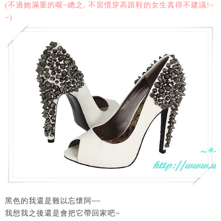
(不過她滿重的喔~總之, 不習慣穿高跟鞋的女生真得不建議!~
~)
黑色的我還是難以忘懷阿~~
我想我之後還是會把它帶回家吧~