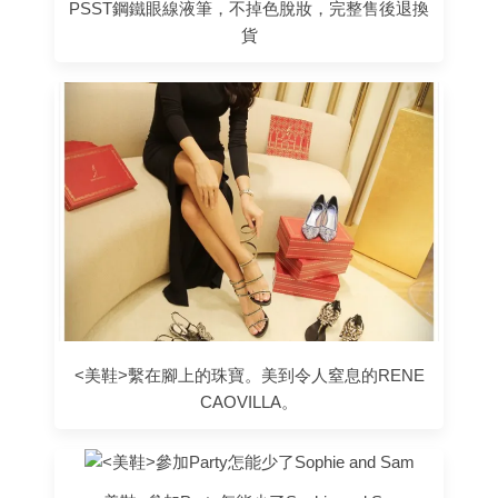
PSST鋼鐵眼線液筆，不掉色脫妝，完整售後退換
貨
<美鞋>繫在腳上的珠寶。美到令人窒息的RENE
CAOVILLA。