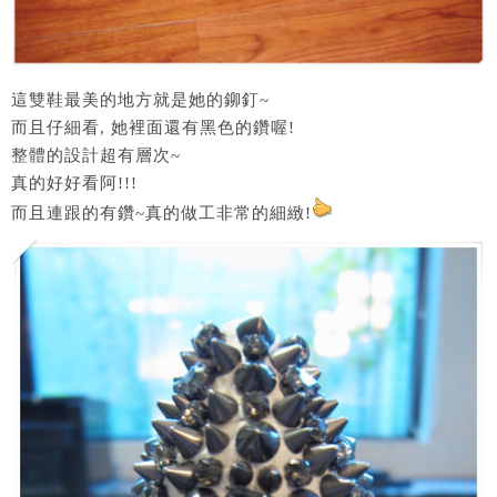
這雙鞋最美的地方就是她的鉚釘~
而且仔細看, 她裡面還有黑色的鑽喔!
整體的設計超有層次~
真的好好看阿!!!
而且連跟的有鑽~真的做工非常的細緻!