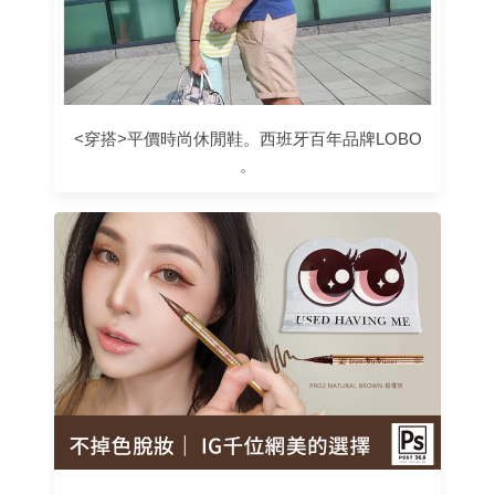
<穿搭>平價時尚休閒鞋。西班牙百年品牌LOBO
。