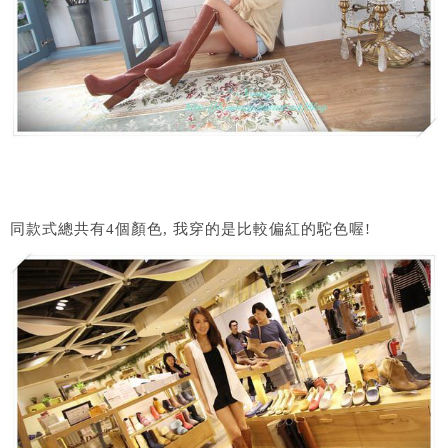
同款式總共有4個顏色, 我穿的是比較偏紅的駝色喔!