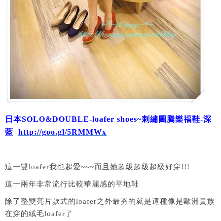
日本SOLO&DOUBLE-loafer shoes~刺繡圖騰樂福鞋-深
藍
http://goo.gl/5RMMWx
這一雙loafer我也超愛~~~而且她超級超級超級好穿!!!
這一兩年非常流行比較華麗感的平地鞋
除了整雙亮片款式的loafer之外最夯的就是這種像是歐洲貴族
在穿的絨毛loafer了