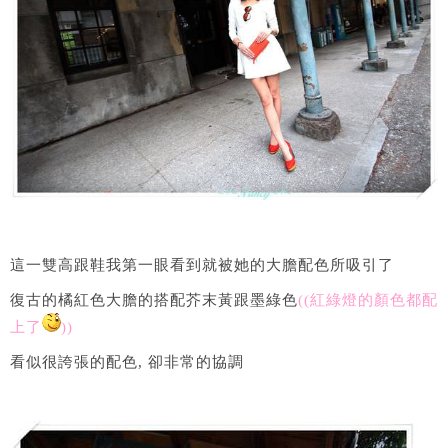
這一雙高跟鞋我第一眼看到就被她的大膽配色所吸引了
復古的橘紅色大膽的搭配芥末黃跟墨綠色
((紅綠燈的顏色都配
上了
))
看似很誇張的配色, 卻非常的協調