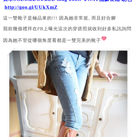
http://goo.gl/UUkXmZ
這一雙靴子是極品來的!!! 因為她非常挺, 而且好合腳
我前幾個禮拜在FB上曝光這次的穿搭照就收到好多私訊詢問
因為她不管從哪個角度看都是一雙完美的靴子