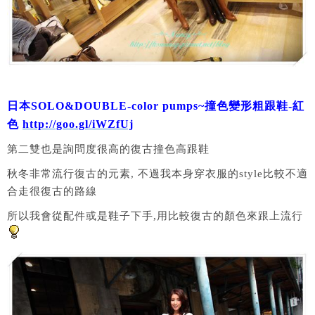
日本SOLO&DOUBLE-color pumps~撞色變形粗跟鞋-紅
色
http://goo.gl/iWZfUj
第二雙也是詢問度很高的復古撞色高跟鞋
秋冬非常流行復古的元素, 不過我本身穿衣服的style比較不適
合走很復古的路線
所以我會從配件或是鞋子下手,用比較復古的顏色來跟上流行