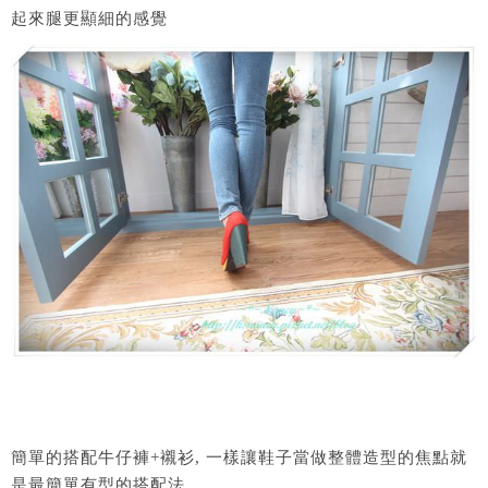
起來腿更顯細的感覺
簡單的搭配牛仔褲+襯衫, 一樣讓鞋子當做整體造型的焦點就
是最簡單有型的搭配法