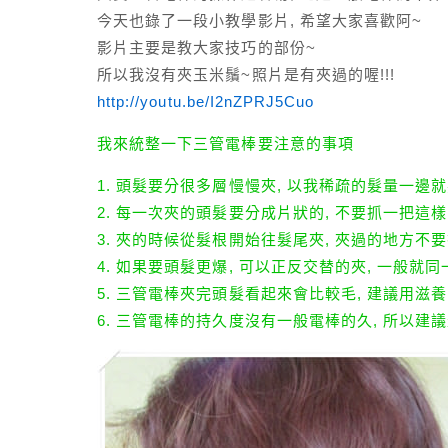
今天也錄了一段小教學影片, 希望大家喜歡阿~
影片主要是教大家技巧的部份~
所以我沒有夾玉米鬚~照片是有夾過的喔!!!
http://youtu.be/I2nZPRJ5Cuo
我來統整一下三管電棒要注意的事項
1. 頭髮要分很多層慢慢夾, 以我稀疏的髮量一邊就
2. 每一次夾的頭髮要分成片狀的, 不要抓一把這樣
3. 夾的時候從髮根開始往髮尾夾, 夾過的地方不
4. 如果要頭髮更爆, 可以正反交替的夾, 一般就
5. 三管電棒夾完頭髮看起來會比較毛, 建議用滋
6. 三管電棒的持久度沒有一般電棒的久, 所以建