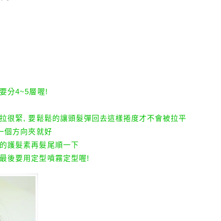
要分4~5層喔!
要拉很緊, 要鬆鬆的讓頭髮彈回去這樣捲度才不會被拉平
同一個方向夾就好
養的護髮素再髮尾順一下
議最後要用定型噴霧定型喔!