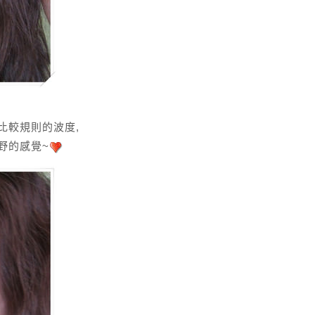
比較規則的波度,
野的感覺~