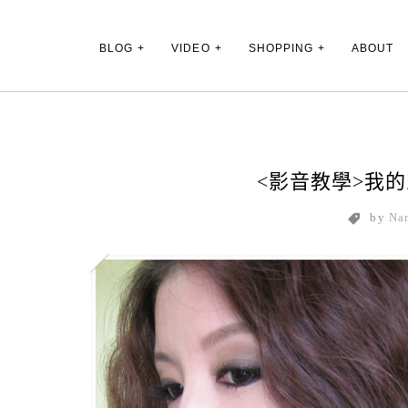
Main Menu
BLOG
VIDEO
SHOPPING
ABOUT
<影音教學>我
by
Na