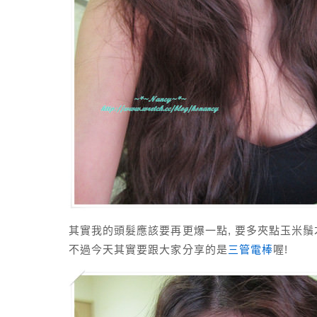
其實我的頭髮應該要再更爆一點, 要多夾點玉米鬚
不過今天其實要跟大家分享的是
三管電棒
喔!