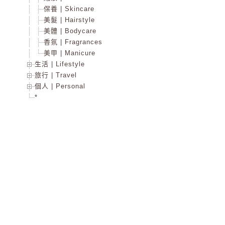
保養 | Skincare
美髮 | Hairstyle
美體 | Bodycare
香氛 | Fragrances
美甲 | Manicure
生活 | Lifestyle
旅行 | Travel
個人 | Personal
*