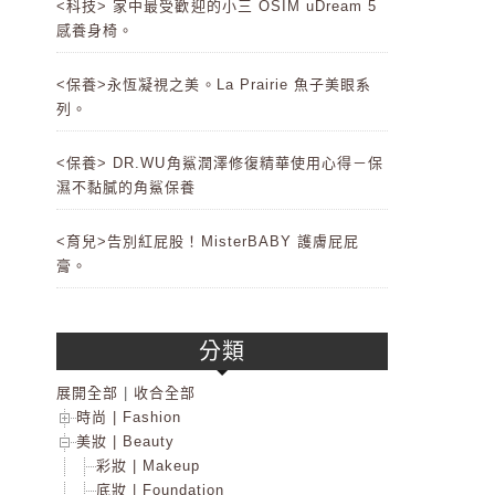
<科技> 家中最受歡迎的小三 OSIM uDream 5
感養身椅。
<保養>永恆凝視之美。La Prairie 魚子美眼系
列。
<保養> DR.WU角鯊潤澤修復精華使用心得－保
濕不黏膩的角鯊保養
<育兒>告別紅屁股！MisterBABY 護膚屁屁
膏。
分類
展開全部
|
收合全部
時尚 | Fashion
美妝 | Beauty
彩妝 | Makeup
底妝 | Foundation