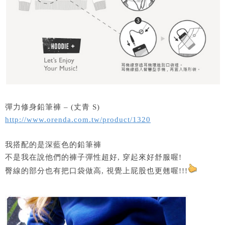
彈力修身鉛筆褲 – (丈青 S)
http://www.orenda.com.tw/product/1320
我搭配的是深藍色的鉛筆褲
不是我在說他們的褲子彈性超好, 穿起來好舒服喔!
臀線的部分也有把口袋做高, 視覺上屁股也更翹喔!!!