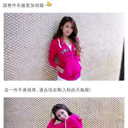
讓整件衣服更加俏麗~
這一件不會很厚, 適合現在剛入秋的天氣喔!