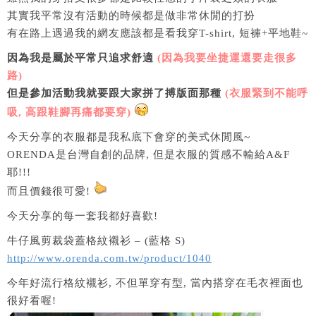
其實我平常沒有活動的時候都是做非常休閒的打扮
有在路上遇過我的網友應該都是看我穿T-shirt, 短褲+平地鞋~
因為我是屬於平常只追求舒適
(因為我要坐捷運還要走很多
路)
但是參加活動我就要跟大家拼了搏版面那種
(衣服緊到不能呼
吸, 高跟鞋腳再痛都要穿)
今天分享的衣服都是我私底下會穿的美式休閒風~
ORENDA是台灣自創的品牌, 但是衣服的質感不輸給A&F
耶!!!
而且價錢很可愛!
今天分享的每一套我都好喜歡!
牛仔風剪裁袋蓋格紋襯衫 – (藍格 S)
http://www.orenda.com.tw/product/1040
今年好流行格紋襯衫, 不但單穿有型, 當內搭穿在毛衣裡面也
很好看喔!