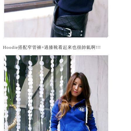
Hoodie搭配窄管褲+過膝靴看起來也很帥氣啊!!!