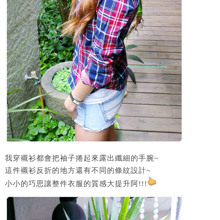
我穿襯衫都會把袖子捲起來露出纖細的手腕~
這件襯衫反折的地方還有不同的條紋設計~
小小的巧思讓整件衣服的質感大提升阿!!!