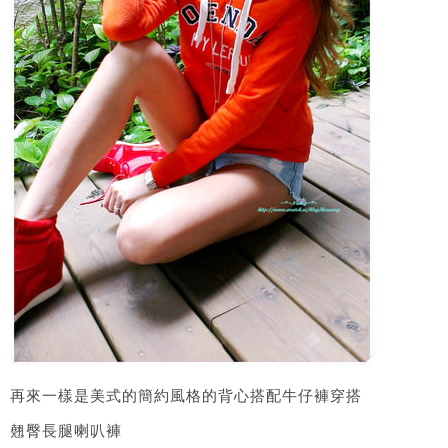
再來一樣是美式的簡約風格的背心搭配牛仔褲穿搭
翹臀長腿喇叭褲