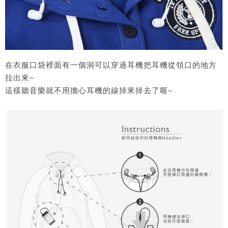
在衣服口袋裡面有一個洞可以穿過耳機把耳機從領口的地方
拉出來~
這樣聽音樂就不用擔心耳機的線掉來掉去了喔~