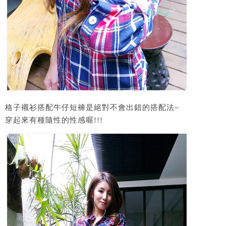
格子襯衫搭配牛仔短褲是絕對不會出錯的搭配法~
穿起來有種隨性的性感喔!!!