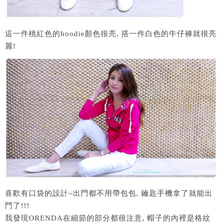
這一件桃紅色的hoodie顏色很亮, 搭一件白色的牛仔褲就很亮
麗!
喜歡有口袋的設計~出門都不用帶包包, 鑰匙手機拿了就能出
門了!!!
我發現ORENDA在細節的部分都很注意, 帽子的內裡是格紋