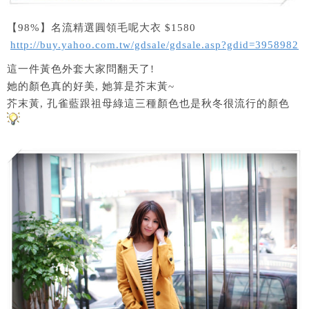
【98%】名流精選圓領毛呢大衣 $1580
http://buy.yahoo.com.tw/gdsale/gdsale.asp?gdid=3958982
這一件黃色外套大家問翻天了!
她的顏色真的好美, 她算是芥末黃~
芥末黃, 孔雀藍跟祖母綠這三種顏色也是秋冬很流行的顏色