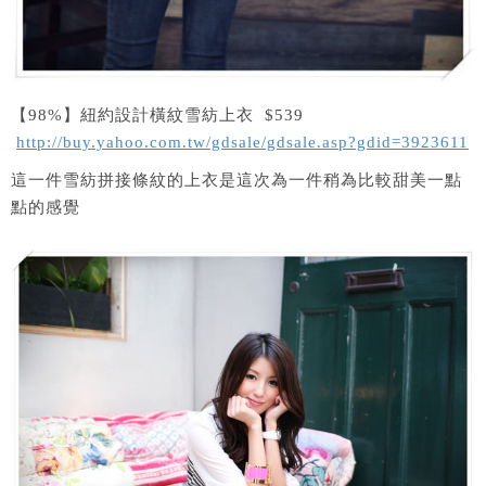
【98%】紐約設計橫紋雪紡上衣 $539
http://buy.yahoo.com.tw/gdsale/gdsale.asp?gdid=3923611
這一件雪紡拼接條紋的上衣是這次為一件稍為比較甜美一點
點的感覺