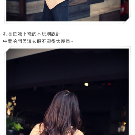
我喜歡她下襬的不規則設計
中間的開叉讓衣服不顯得太厚重~