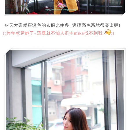
冬天大家就穿深色的衣服比較多, 選擇亮色系就很突出喔!
((跨年就穿她了~這樣就不怕人群中mike找不到我~
))