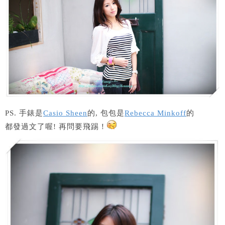
PS. 手錶是
Casio Sheen
的, 包包是
Rebecca Minkoff
的
都發過文了喔! 再問要飛踢！