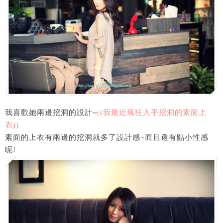
我喜歡她兩邊挖洞的設計~
((我最近瘋狂入手挖洞的素面上
衣))
素面的上衣有兩邊的挖洞就多了設計感~而且還有點小性感
呢!