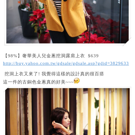
【98%】奢華美人兒金蔥挖洞露肩上衣 $639
http://buy.yahoo.com.tw/gdsale/gdsale.asp?gdid=3829633
挖洞上衣又來了! 我覺得這樣的設計真的很百搭
這一件的古銅色金蔥真的好美~~~