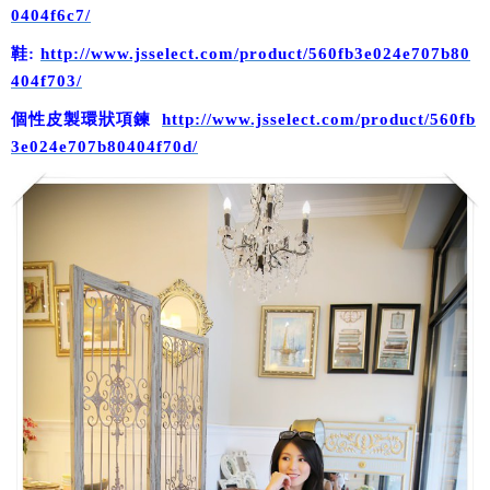
0404f6c7/
鞋:
http://www.jsselect.com/product/560fb3e024e707b80
404f703/
個性皮製環狀項鍊
http://www.jsselect.com/product/560fb
3e024e707b80404f70d/