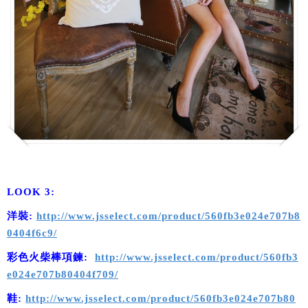
LOOK 3:
洋裝:
http://www.jsselect.com/product/560fb3e024e707b8
0404f6c9/
彩色火柴棒項鍊:
http://www.jsselect.com/product/560fb3
e024e707b80404f709/
鞋:
http://www.jsselect.com/product/560fb3e024e707b80