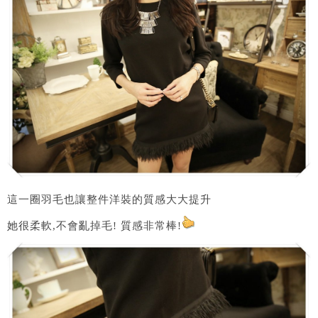
這一圈羽毛也讓整件洋裝的質感大大提升
她很柔軟,不會亂掉毛! 質感非常棒!