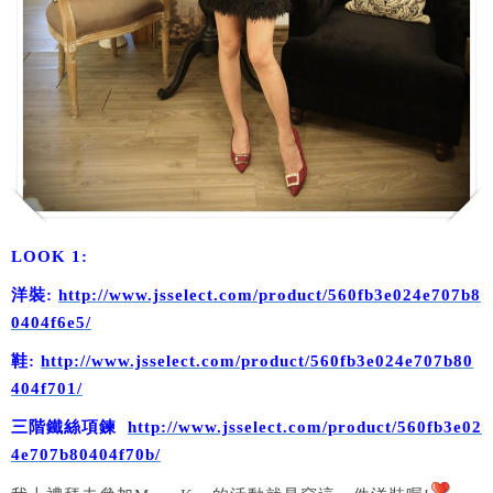
LOOK 1:
洋裝:
http://www.jsselect.com/product/560fb3e024e707b8
0404f6e5/
鞋:
http://www.jsselect.com/product/560fb3e024e707b80
404f701/
三階鐵絲項鍊
http://www.jsselect.com/product/560fb3e02
4e707b80404f70b/