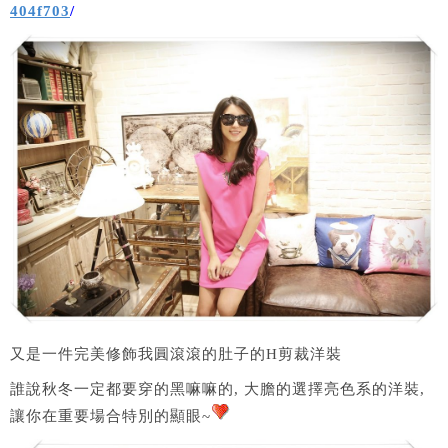
404f703
/
又是一件完美修飾我圓滾滾的肚子的H剪裁洋裝
誰說秋冬一定都要穿的黑嘛嘛的, 大膽的選擇亮色系的洋裝,
讓你在重要場合特別的顯眼~