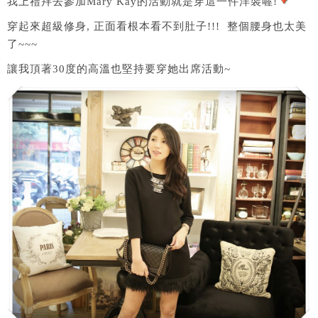
我上禮拜去參加Mary Kay的活動就是穿這一件洋裝喔!
穿起來超級修身, 正面看根本看不到肚子!!! 整個腰身也太美
了~~~
讓我頂著30度的高溫也堅持要穿她出席活動~