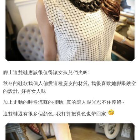
腳上這雙鞋應該很值得讓女孩兒們尖叫!
秋冬的鞋款我個人偏愛這種麂皮的材質, 我很喜歡她腳跟鏤空
的設計, 好有女人味
加上走動的時候流蘇的擺動! 真的讓人眼光忍不住停留~
這雙鞋還有很多個顏色, 我打算把裸色也帶回家!