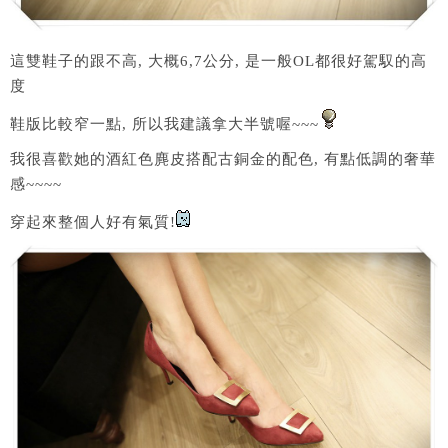
這雙鞋子的跟不高, 大概6,7公分, 是一般OL都很好駕馭的高
度
鞋版比較窄一點, 所以我建議拿大半號喔~~~
我很喜歡她的酒紅色麂皮搭配古銅金的配色, 有點低調的奢華
感~~~~
穿起來整個人好有氣質!