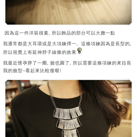
因為這一件洋裝很素, 所以飾品的部分可以大膽一點
我通常都是大耳環或是大項鍊擇一, 這條項鍊因為是長型的,
所以視覺上有延伸脖子線條的效果
我最近懷孕胖了一圈, 臉也圓了, 所以需要這條項鍊的來拉長
我的臉型~看起來比較瘦喔!