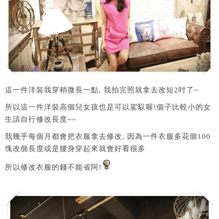
這一件洋裝我穿稍微長一點, 我拍完照就拿去改短2吋了~
所以這一件洋裝高個兒女孩也是可以駕馭喔!個子比較小的女
生請自行修改長度~~
我幾乎每個月都會把衣服拿去修改, 因為一件衣服多花個100
塊改個長度或是腰身穿起來就會好看很多
所以修改衣服的錢不能省阿!