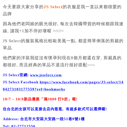
今天要跟大家分享的
JS Select
的衣服是我一直以來都很愛的
品牌
因為他們老闆娘的眼光很好, 每次去韓國帶貨的時候都跟我連
線, 讓我+1加不停好壞喔 >////<
JS Select的服裝風格比較歐美風一點, 都是簡單俐落的剪裁的
單品
他們家的洋裝我從沒有懷孕到現在8個月都還在穿, 剪裁真的
都很好, 而且經典的單品不退流行很好搭配~~~
JS Select官網:
www.jsselect.com
JS Select Facebook
https://www.facebook.com/pages/JS-select/14
04273103177559?ref=bookmarks
10/7 – 10/9新品優惠「滿3000 打9折」喔!
住台北的女孩可以直接去店內逛逛, 有超多款式可以選擇喔!
Address: 台北市大安區大安路一段51巷9號1樓
Tel: 02-27712556