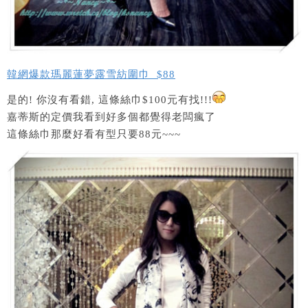
韓網爆款瑪麗蓮夢露雪紡圍巾 $88
是的! 你沒有看錯, 這條絲巾$100元有找!!!
嘉蒂斯的定價我看到好多個都覺得老闆瘋了
這條絲巾那麼好看有型只要88元~~~