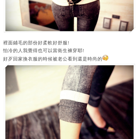
裡面鋪毛的部份好柔軟好舒服!
怕冷的人我覺得也可以當衛生褲穿耶!
好歹回家換衣服的時候被老公看到還是時尚的