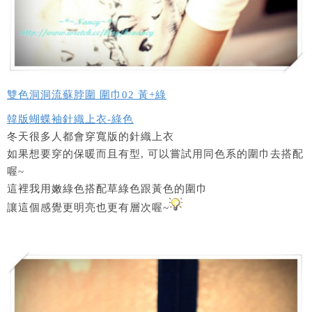
雙色洞洞流蘇脖圍 圍巾02 黃+綠
韓版蝴蝶袖針織上衣-綠色
冬天很多人都會穿寬版的針織上衣
如果想要穿的保暖而且有型, 可以嘗試用同色系的圍巾去搭配
喔~
這裡我用嫩綠色搭配草綠色跟黃色的圍巾
讓這個感覺更明亮也更有層次喔~