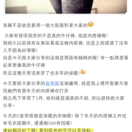
首圖不是故意要用一個大屁股對著大家的
大家有發現我穿的不是真的牛仔褲. 他是內搭褲喔!
我很久以前就有在東區看過這種內搭褲, 但是之前摸過了沒有
入手因為好薄喔!
但是今天跟大家分享的這個是裡面有鋪棉的喔! 有一點厚度看
起來更像真的牛仔褲
而且這幾天寒流來穿了也非常的保暖!
今天要跟大家分享的
嘉蒂斯
這個廠商, 就是我上禮拜逛樂天發
現她們有賣冬天的內搭褲在打折
我立馬下單買了5件, 收到後質感真的不錯, 所以趕快跟大家
分享~
今天的5套穿搭都是保暖的衣物喔! 除了冬天的內搭褲之外也
有毛衣跟圍巾, 通通都500有找喔!
連結都設好了喔! 看到藍色的字可以直接點~