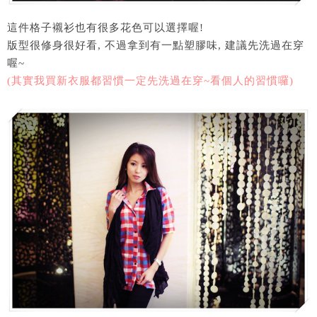
這件格子襯衫也有很多花色可以選擇喔!
版型很修身很好看, 不過拿到有一點塑膠味, 建議先洗過在穿
喔~
(其實我買新衣服都習慣一定先洗過在穿~看個人的習慣囉)