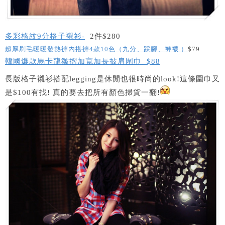
多彩格紋9分格子襯衫-
2件$280
超厚刷毛暖暖發熱褲內搭褲4款10色（九分、踩腳、褲襪 ）
$79
韓國爆款馬卡龍皺摺加寬加長披肩圍巾 $88
長版格子襯衫搭配legging是休閒也很時尚的look!這條圍巾又
是$100有找! 真的要去把所有顏色掃貨一翻!