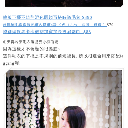
韓版下擺不規則混色圓領百搭時尚毛衣 $390
超厚刷毛暖暖發熱褲內搭褲4款10色（九分、踩腳、褲襪 ）
$79
韓國爆款馬卡龍皺摺加寬加長披肩圍巾 $88
冬天再冷穿毛衣還是要小露香肩
因為這樣才不會顯的很臃腫~
這件毛衣的下擺是不規則的前短後長, 所以很適合用來搭配le
gging喔!