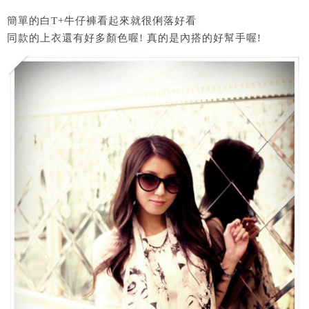
簡單的白T+牛仔褲看起來就很俐落好看
同款的上衣還有好多顏色喔! 真的是內搭的好幫手喔!