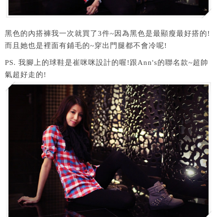
黑色的內搭褲我一次就買了3件~因為黑色是最顯瘦最好搭的!
而且她也是裡面有鋪毛的~穿出門腿都不會冷呢!
PS. 我腳上的球鞋是崔咪咪設計的喔!跟Ann's的聯名款~超帥
氣超好走的!