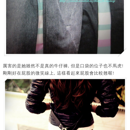
厲害的是她雖然不是真的牛仔褲, 但是口袋的位子也不馬虎!
剛剛好在屁股的微笑線上, 這樣看起來屁股會比較翹喔!