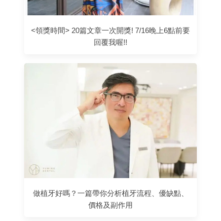
<領獎時間> 20篇文章一次開獎! 7/16晚上6點前要
回覆我喔!!
做植牙好嗎？一篇帶你分析植牙流程、優缺點、
價格及副作用