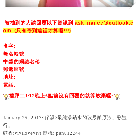
被抽到的人請回覆以下資訊到
ask_nancy@outlook.c
om (只有寄到這裡才算喔!!!)
名字:
無名帳號:
中獎的網誌名稱:
郵遞區號:
地址:
電話:
禮拜二3/12晚上6點前沒有回覆的就算放棄喔~
January 25, 2013<保濕>最純淨鎖水的玻尿酸原液。彩豐
行。
頭香:vivilovevivi 隨機: pan012244