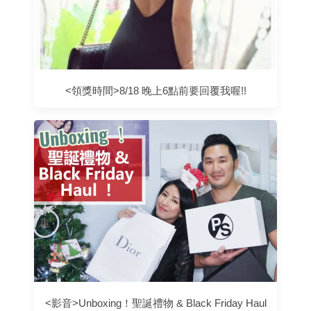
<領獎時間>8/18 晚上6點前要回覆我喔!!
<影音>Unboxing！聖誕禮物 & Black Friday Haul