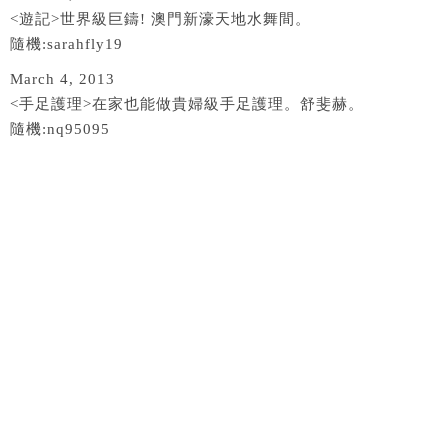
<遊記>世界級巨鑄! 澳門新濠天地水舞間。
隨機:sarahfly19
March 4, 2013
<手足護理>在家也能做貴婦級手足護理。舒斐赫。
隨機:nq95095