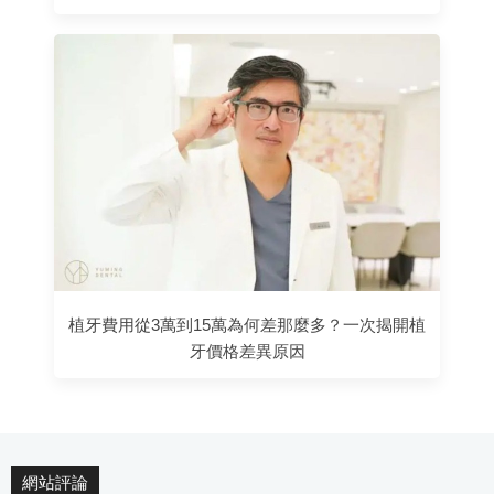
植牙費用從3萬到15萬為何差那麼多？一次揭開植
牙價格差異原因
網站評論