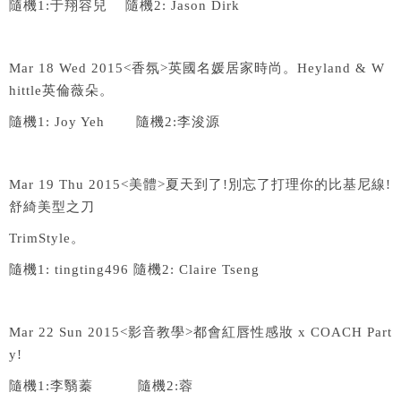
隨機
1:
于翔容兒
隨機
2: Jason Dirk
Mar 18 Wed 2015<
香氛
>
英國名媛居家時尚。
Heyland & W
hittle
英倫薇朵。
隨機
1: Joy Yeh
隨機
2:
李浚源
Mar 19 Thu 2015<
美體
>
夏天到了
!
別忘了打理你的比基尼線
!
舒綺美型之刀
TrimStyle
。
隨機
1: tingting496
隨機
2: Claire Tseng
Mar 22 Sun 2015<
影音教學
>
都會紅唇性感妝
x COACH Part
y!
隨機
1:
李翳蓁
隨機
2:
蓉