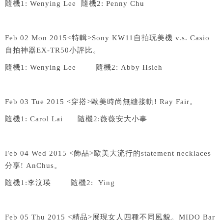
隨機
1: Wenying Lee
隨機
2: Penny Chu
Feb 02 Mon 2015<
特輯
>Sony KW11
自拍玩美機
v.s. Casio
自拍神器
EX-TR50
小評比。
隨機
1: Wenying Lee
隨機
2: Abby Hsieh
Feb 03 Tue 2015 <
穿搭
>
歐美時尚無縫接軌
! Ray Fair
。
隨機
1: Carol Lai
隨機
2:
薇薇安大小事
Feb 04 Wed 2015 <
飾品
>
歐美大流行的
statement necklaces
分享
! AnChus
。
隨機
1:
李汶瑛
隨機
2: Ying
Feb 05 Thu 2015 <
精品
>
展現女人四種不同風貌。
MIDO Bar