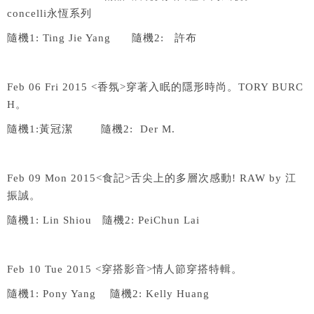
concelli
永恆系列
隨機
1: Ting Jie Yang
隨機
2:
許布
Feb 06 Fri 2015 <
香氛
>
穿著入眠的隱形時尚。
TORY BURC
H
。
隨機
1:
黃冠潔
隨機
2: Der M.
Feb 09 Mon 2015<
食記
>
舌尖上的多層次感動
! RAW by
江
振誠。
隨機
1: Lin Shiou
隨機
2: PeiChun Lai
Feb 10 Tue 2015 <
穿搭影音
>
情人節穿搭特輯。
隨機
1: Pony Yang
隨機
2: Kelly Huang