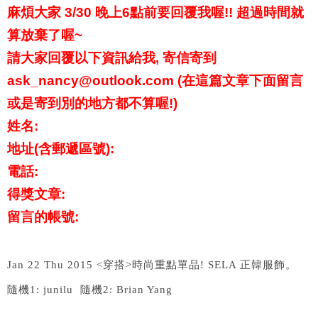
麻煩大家 3/30 晚上6點前要回覆我喔!! 超過時間就
算放棄了喔~
請大家回覆以下資訊給我, 寄信寄到
ask_nancy@outlook.com (在這篇文章下面留言
或是寄到別的地方都不算喔!)
姓名:
地址(含郵遞區號):
電話:
得獎文章:
留言的帳號:
Jan 22 Thu 2015 <
穿搭
>
時尚重點單品
! SELA
正韓服飾。
隨機
1: junilu
隨機
2: Brian Yang