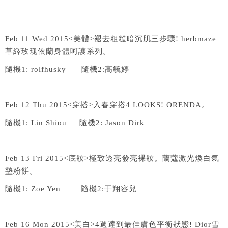
Feb 11 Wed 2015<
美體
>
褪去粗糙暗沉肌三步驟
! herbmaze
草繹玫瑰依蘭身體呵護系列。
隨機
1: rolfhusky
隨機
2:
高毓婷
Feb 12 Thu 2015<
穿搭
>
入春穿搭
4 LOOKS! ORENDA
。
隨機
1: Lin Shiou
隨機
2: Jason Dirk
Feb 13 Fri 2015<
底妝
>
極致透亮發亮裸妝。蘭蔻激光煥白氣
墊粉餅。
隨機
1: Zoe Yen
隨機
2:
于翔容兒
Feb 16 Mon 2015<
美白
>4
週達到最佳膚色平衡狀態
! Dior
雪