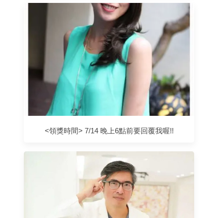
<領獎時間> 7/14 晚上6點前要回覆我喔!!