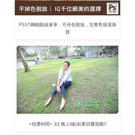
PSST鋼鐵眼線液筆，不掉色脫妝，完整售後退換
貨
<領獎時間> 3/1 晚上6點前要回覆我喔!!