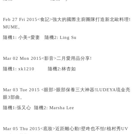
Feb 27 Fri 2015<
食記
>
強大的國際主廚團隊打造新北歐料理
!
MUME
。
隨機
1:
小美
+
愛妻
隨機
2: Ling Su
Mar 02 Mon 2015<
影音
>
二月愛用品分享
!
隨機
1: xk1210
隨機
2:
林杏如
Mar 03 Tue 2015 <
眼部
>
眼部保養三大神器
!LUDEYA
琉金亮
眼
3
部曲。
隨機
1:
張又心
隨機
2: Marsha Lee
Mar 05 Thu 2015<
底妝
>
近距離心動
!
壁咚也不怕
!
植村秀
UV