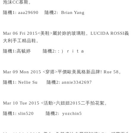
泡沫
CC
慕斯。
隨機
1: aaa29690
隨機
2: Brian Yang
Mar 06 Fri 2015<
美鞋
>
屬於妳的玻璃鞋。
LUCIDA ROSSI
義
大利手工精品鞋。
隨機
1:
高毓婷
隨機
2:
：）ｒｉｔａ
Mar 09 Mon 2015 <
穿搭
>
平價歐美風格新品牌
! Rue 58
。
隨機
1: Nellie Su
隨機
2: annie3342697
Mar 10 Tue 2015 <
活動
>
六妞妞
2015
二手拍花絮。
隨機
1: slin520
隨機
2: yozchin5