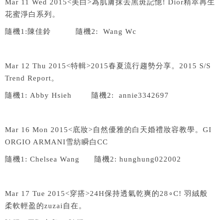
Mar 11 Wed 2015<
美白
>
為肌膚抹去黑斑記憶
! Dior
精萃再生
花蜜淨白系列。
隨機
1:
陳佳鈴
隨機
2: Wang Wc
Mar 12 Thu 2015<
特輯
>2015
春夏流行趨勢分享。
2015 S/S
Trend Report
。
隨機
1: Abby Hsieh
隨機
2: annie3342697
Mar 16 Mon 2015<
底妝
>
自然優雅的白天婚禮妝容教學。
GI
ORGIO ARMANI
雪紡瞬白
CC
隨機
1: Chelsea Wang
隨機
2: hunghung022002
Mar 17 Tue 2015<
穿搭
>24H
保持透氣乾爽的
28
∘
C!
羽絨般
柔軟輕盈的
zuzai
自在。