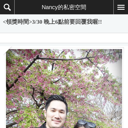
Nancy的私密空間
<領獎時間>3/30 晚上6點前要回覆我喔!!