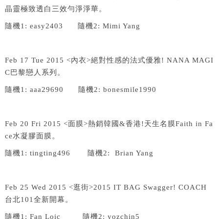
晶靈極致透白三效勻淨淨華。
隨機
1: easy2403
隨機
2: Mimi Yang
Feb 17 Tue 2015 <
內衣
>
絕對性感的法式優雅
! NANA MAGI
C
巴黎戀人系列。
隨機
1: aaa29690
隨機
2: bonesmile1990
Feb 20 Fri 2015 <
面膜
>
熱銷韓國
&
香港
!
天生名膜
Faith in Fa
ce
水凝膠面膜。
隨機
1: tingting496
隨機
2: Brian Yang
Feb 25 Wed 2015 <
逛街
>2015 IT BAG Swagger! COACH
台北
101
全新開幕。
隨機
1: Fan Loic
隨機
2: yozchin5