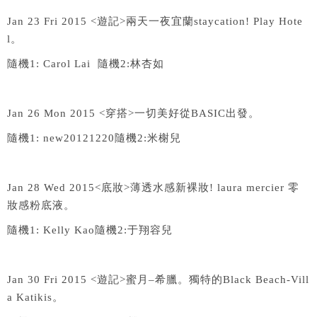
Jan 23 Fri 2015 <
遊記
>
兩天一夜宜蘭
staycation! Play Hote
l
。
隨機
1: Carol Lai
隨機
2:
林杏如
Jan 26 Mon 2015 <
穿搭
>
一切美好從
BASIC
出發。
隨機
1: new20121220
隨機
2:
米榭兒
Jan 28 Wed 2015<
底妝
>
薄透水感新裸妝
! laura mercier
零
妝感粉底液。
隨機
1: Kelly Kao
隨機
2:
于翔容兒
Jan 30 Fri 2015 <
遊記
>
蜜月
–
希臘。獨特的
Black Beach-Vill
a Katikis
。