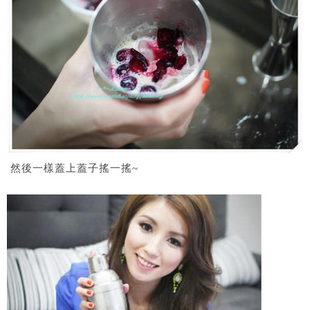
然後一樣蓋上蓋子搖一搖~