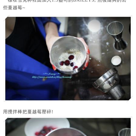
些蔓越莓~
用攪拌棒把蔓越莓壓碎!