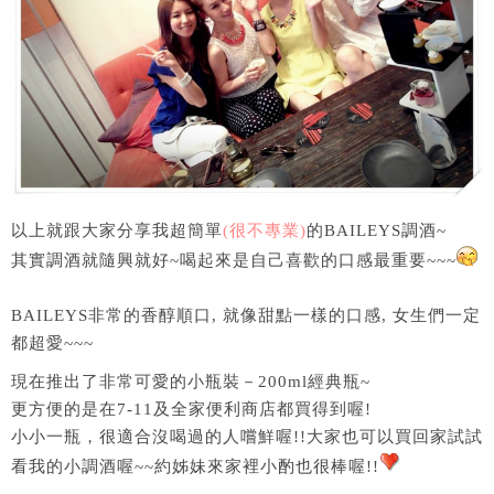
以上就跟大家分享我超簡單
(很不專業)
的BAILEYS調酒~
其實調酒就隨興就好~喝起來是自己喜歡的口感最重要~~~
BAILEYS非常的香醇順口, 就像甜點一樣的口感, 女生們一定
都超愛~~~
現在推出了非常可愛的小瓶裝－200ml經典瓶~
更方便的是在7-11及全家便利商店都買得到喔!
小小一瓶，很適合沒喝過的人嚐鮮喔!!大家也可以買回家試試
看我的小調酒喔~~約姊妹來家裡小酌也很棒喔!!