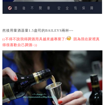
然後用量酒器量1.5盎司的BAILEYS兩杯~~
((不得不說我得調酒用具越來越專業了!
因為我在家裡真
得很喜歡自己調酒~))