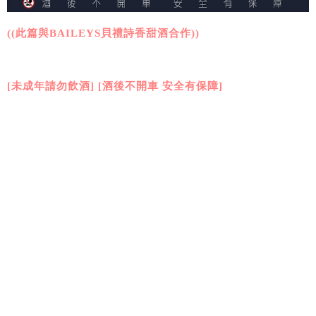
((此篇與BAILEYS貝禮詩香甜酒合作))
[未成年請勿飲酒] [酒後不開車 安全有保障]