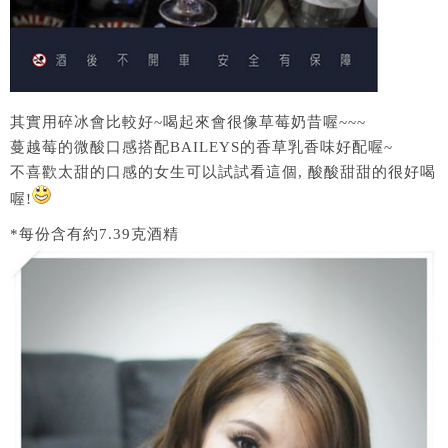
其實用碎冰會比較好~喝起來會很像草莓奶昔喔~~~
蔓越莓的微酸口感搭配BAILEYS的香草乳香味好配喔~
不喜歡太甜的口感的女生可以試試看這個, 酸酸甜甜的很好喝
喔!
*每份含有約7.39克酒精