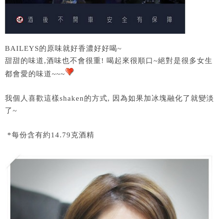
BAILEYS的原味就好香濃好好喝~
甜甜的味道,酒味也不會很重! 喝起來很順口~絕對是很多女生
都會愛的味道~~~
我個人喜歡這樣shaken的方式, 因為如果加冰塊融化了就變淡
了~
*每份含有約14.79克酒精