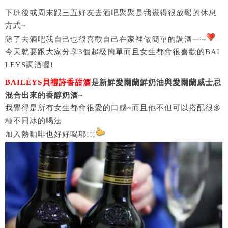
下班後或周末跟三五好友去酒吧聚聚是我覺得很放鬆的休息
方式~
除了去酒吧我自己也很喜歡自己在家裡做簡單的調酒~~~
今天就要跟大家分享3個超級簡單而且女生都會很喜歡的BAI
LEYS調酒喔!
BAILEYS貝禮詩香甜酒
是新鮮愛爾蘭鮮奶油與愛爾蘭威士忌
混合出來的香醇奶酒~
我覺得是所有女生都會很愛的口感~而且他不但可以搭配很多
種不同冰的喝法
加入熱咖啡也好好喝耶!!!