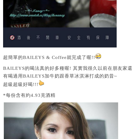
超簡單的BAILEYS & Coffee就完成了喔!!
BAILEYS的喝法真的好多種喔! 其實我很久以前在朋友家還
有喝過用BAILEYS加牛奶跟香草冰淇淋打成的奶昔~
超級超級好喝!!!
*每份含有約4.93克酒精