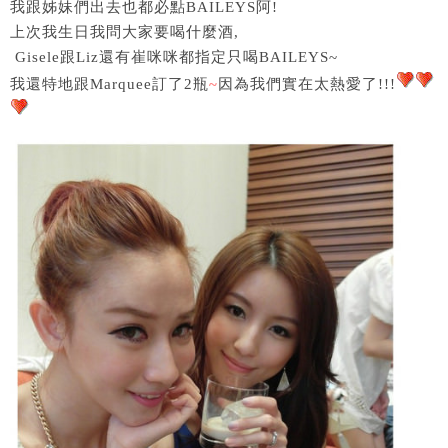
我跟姊妹們出去也都必點BAILEYS阿!
上次我生日我問大家要喝什麼酒,
Gisele跟Liz還有崔咪咪都指定只喝BAILEYS~
我還特地跟Marquee訂了2瓶
~
因為我們實在太熱愛了!!!