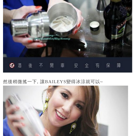
然後稍微搖一下, 讓BAILEYS變得冰涼就可以~