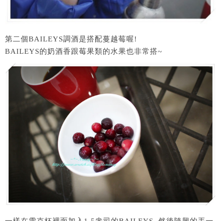
第二個BAILEYS調酒是搭配蔓越莓喔!
BAILEYS的奶酒香跟莓果類的水果也非常搭~
一樣在雪克杯裡面加入1.5盎司的BAILEYS, 然後隨興的丟一