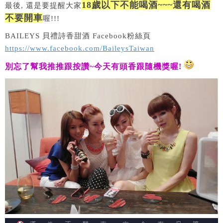
1
8歲以下不能喝酒~~~還有喝酒
最後, 還是要提醒大家
不要開車
喔!!!
BAILEYS
貝禮詩香甜酒 Facebook粉絲頁
https://www.facebook.com/BaileysTaiwan
別忘了幫我推推跟按讚
~
今天有頭香跟隨機獎喔
!