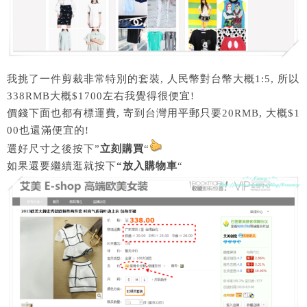
我挑了一件剪裁非常特別的套裝, 人民幣對台幣大概1:5, 所以
338RMB大概$1700左右我覺得很便宜!
價錢下面也都有標運費, 寄到台灣用平郵只要20RMB, 大概$1
00也還滿便宜的!
選好尺寸之後按下”
立刻購買
“
如果還要繼續逛就按下
“放入購物車
“