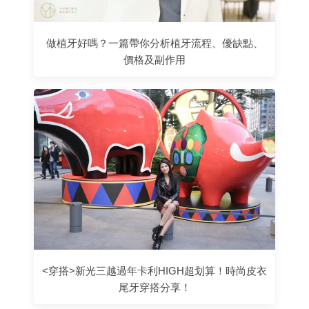
做植牙好嗎？一篇帶你分析植牙流程、優缺點、
價格及副作用
<穿搭>新光三越過年卡利HIGH超划算！時尚皮衣
尾牙穿搭分享！