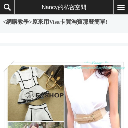
Nancy的私密空間
<網購教學>原來用Visa卡買淘寶那麼簡單!