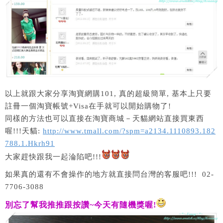
以上就跟大家分享淘寶網購101, 真的超級簡單, 基本上只要
註冊一個淘寶帳號+Visa在手就可以開始購物了!
同樣的方法也可以直接在淘寶商城－天貓網站直接買東西
喔!!!天貓:
http://www.tmall.com/?spm=a2134.1110893.182
788.1.Hkrh91
大家趕快跟我一起淪陷吧!!!
如果真的還有不會操作的地方就直接問台灣的客服吧!!!
02-
7706-3088
別忘了幫我推推跟按讚
~
今天有隨機獎喔
!