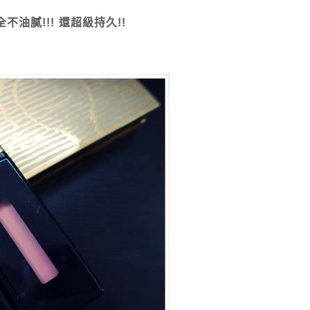
油膩!!! 還超級持久!!