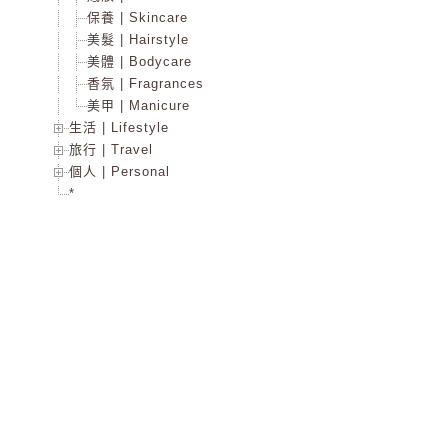
保養 | Skincare
美髮 | Hairstyle
美體 | Bodycare
香氛 | Fragrances
美甲 | Manicure
生活 | Lifestyle
旅行 | Travel
個人 | Personal
*