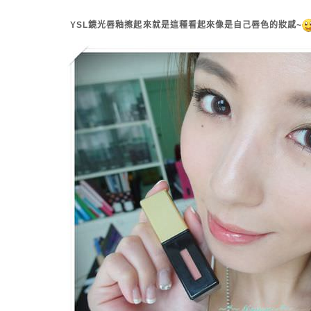
YSL鏡光唇釉擦起來就是這種看起來像是自己唇色的妝感~