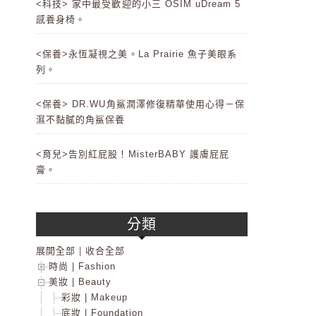
<科技> 家中最受歡迎的小三 OSIM uDream 5
感養身椅。
<保養>永恆凝視之美。La Prairie 魚子美眼系
列。
<保養> DR.WU角鯊潤澤修復精華使用心得－保
濕不黏膩的角鯊保養
<育兒>告別紅屁股！MisterBABY 護膚屁屁
膏。
分類
展開全部
|
收合全部
時尚 | Fashion
美妝 | Beauty
彩妝 | Makeup
底妝 | Foundation