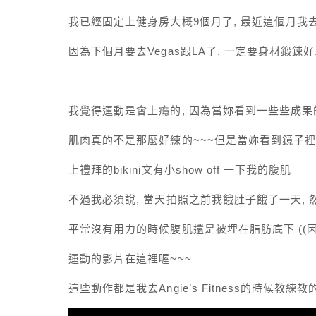
我已經固定上健身房大概9個月了, 最近這個月我
因為下個月要去Vegas跟LA了, 一定要身材鍛鍊好,
我覺得運動是會上癮的, 因為當妳看到一些些成
肌肉真的不是那麼好練的~~~但是當妳看到鏡子裡
上禮拜的bikini文有小show off 一下我的腹肌
不過我必須說, 當天拍照之前我餓肚子餓了一天,
平常沒有用力的時候腹肌還是被埋在脂肪底下 ((因為
運動的影片在這裡喔~~~
這些動作都是我去Angie’s Fitness的時候