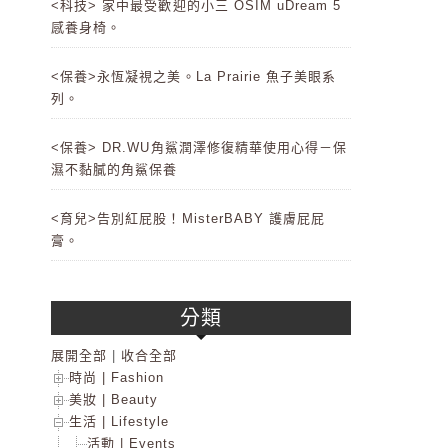
<科技> 家中最受歡迎的小三 OSIM uDream 5
感養身椅。
<保養>永恆凝視之美。La Prairie 魚子美眼系
列。
<保養> DR.WU角鯊潤澤修復精華使用心得－保
濕不黏膩的角鯊保養
<育兒>告別紅屁股！MisterBABY 護膚屁屁
膏。
分類
展開全部
|
收合全部
時尚 | Fashion
美妝 | Beauty
生活 | Lifestyle
活動 | Events