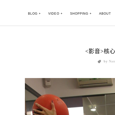
Main Menu
BLOG
VIDEO
SHOPPING
ABOUT
<影音>核
by
Na