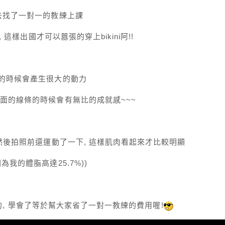
去找了一對一的教練上課
 這樣出國才可以囂張的穿上bikini阿!!
果的時候會產生很大的動力
面的線條的時候會有無比的成就感~~~
 然後拍照前還運動了一下, 這樣肌肉看起來才比較明顯
我的體脂高達25.7%))
教練教的, 學會了等於幫大家省了一對一教練的費用喔!