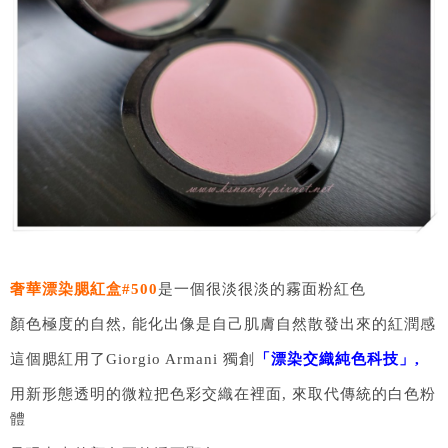
奢華漂染腮紅盒#500
是一個很淡很淡的霧面粉紅色
顏色極度的自然, 能化出像是自己肌膚自然散發出來的紅潤感
這個腮紅用了Giorgio Armani 獨創
「漂染交織純色科技」,
用新形態透明的微粒把色彩交織在裡面, 來取代傳統的白色粉
體