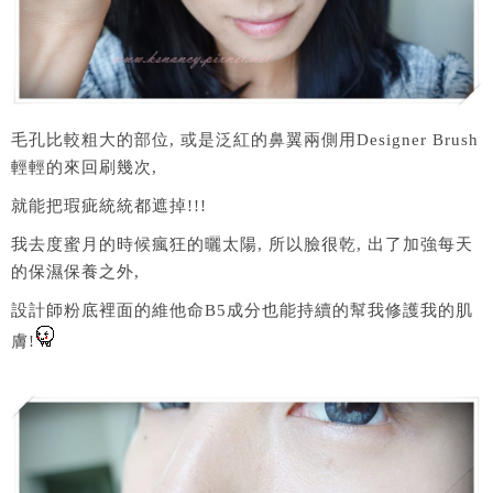
毛孔比較粗大的部位, 或是泛紅的鼻翼兩側用Designer Brush
輕輕的來回刷幾次,
就能把瑕疵統統都遮掉!!!
我去度蜜月的時候瘋狂的曬太陽, 所以臉很乾, 出了加強每天
的保濕保養之外,
設計師粉底裡面的維他命B5成分也能持續的幫我修護我的肌
膚!