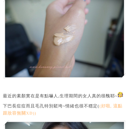
最近的素顏實在是有點嚇人,生理期間的女人真的很醜耶~
下巴長痘痘而且毛孔特別鬆垮~情緒也很不穩定(
(好啦, 這點
跟妝容無關XD))