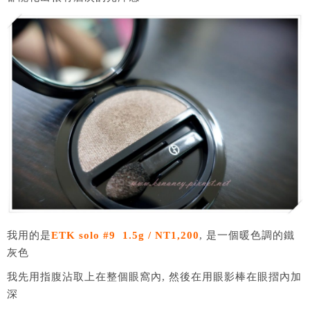
我用的是
ETK solo #9 1.5g / NT1,200
, 是一個暖色調的鐵
灰色
我先用指腹沾取上在整個眼窩內, 然後在用眼影棒在眼摺內加
深