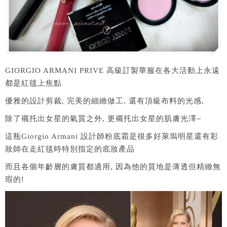
GIORGIO ARMANI PRIVE 高級訂製華服在各大活動上永遠
都是紅毯上焦點
優雅的設計剪裁, 完美的細緻做工, 還有頂級布料的光感,
除了襯托出女星的氣質之外, 更襯托出女星的肌膚光澤~
這瓶Giorgio Armani 設計師粉底霜是很多好萊塢明星還有彩
妝師在走紅毯時特別指定的底妝產品
而且各個年齡層的膚質都適用, 因為他的質地是薄透但精緻無
瑕的!