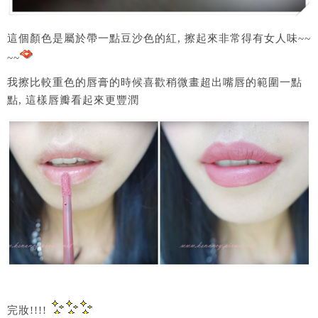
這個顏色是屬於帶一點豆沙色的紅, 擦起來非常得有女人味~~
~~
我擦比較重色的唇膏的時候喜歡稍微畫超出嘴唇的範圍一點
點, 這樣唇瓣看起來更豐潤
完妝!!!!