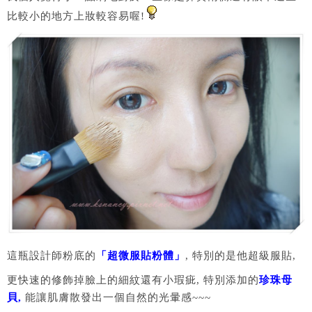
比較小的地方上妝較容易喔!
這瓶設計師粉底的
「超微服貼粉體」
, 特別的是他超級服貼,
更快速的修飾掉臉上的細紋還有小瑕疵, 特別添加的
珍珠母
貝,
能讓肌膚散發出一個自然的光暈感~~~