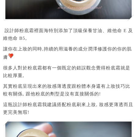
設計師粉底霜裡面海特別添加了頂級保養甘油、維他命 E 及
維他命 B5,
讓你在上妝的同時,持續的用滋養的成分潤澤修護你的你的肌
膚
很多人對於粉底霜都有一個既定的錯誤觀念覺得粉底霜就是
比較厚重,
其實粉底呈現出來的妝感薄透度跟粉體本身還有上妝技巧比
較有關係, 跟他粉底的劑型是沒有直接關係的!
這瓶設計師粉底霜我建議搭配粉底刷來上妝, 妝感更薄透而且
更完美無瑕!