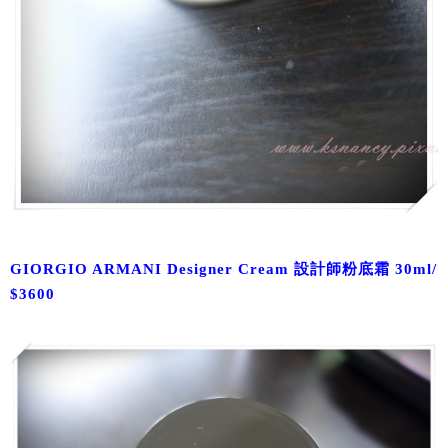
GIORGIO ARMANI Designer Cream 設計師粉底霜 30ml/
$3600