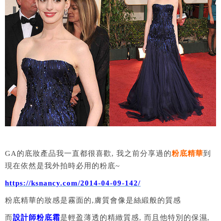
GA的底妝產品我一直都很喜歡, 我之前分享過的
粉底精華
到
現在依然是我外拍時必用的粉底~
https://ksnancy.com/2014-04-09-142/
粉底精華的妝感是霧面的,膚質會像是絲緞般的質感
而
設計師粉底霜
是輕盈薄透的精緻質感, 而且他特別的保濕,