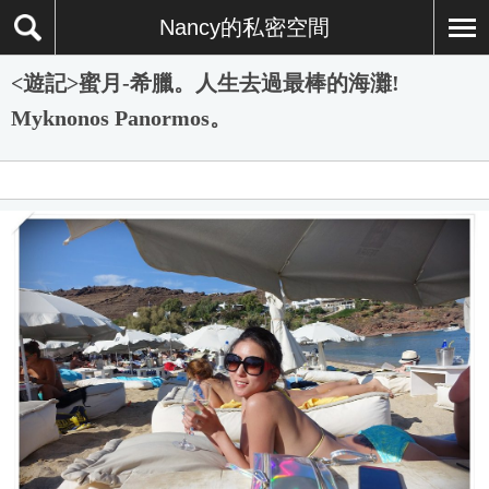
Nancy的私密空間
<遊記>蜜月-希臘。人生去過最棒的海灘!
Myknonos Panormos。