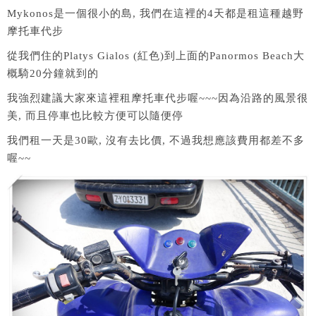
Mykonos是一個很小的島, 我們在這裡的4天都是租這種越野
摩托車代步
從我們住的Platys Gialos (紅色)到上面的Panormos Beach大
概騎20分鐘就到的
我強烈建議大家來這裡租摩托車代步喔~~~因為沿路的風景很
美, 而且停車也比較方便可以隨便停
我們租一天是30歐, 沒有去比價, 不過我想應該費用都差不多
喔~~