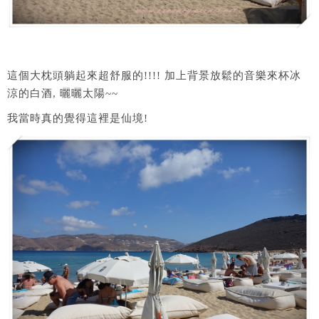
這個大枕頭躺起來超舒服的!!!! 加上背景放鬆的音樂來杯冰
涼的白酒, 曬曬太陽~~
我當時真的覺得這裡是仙境!