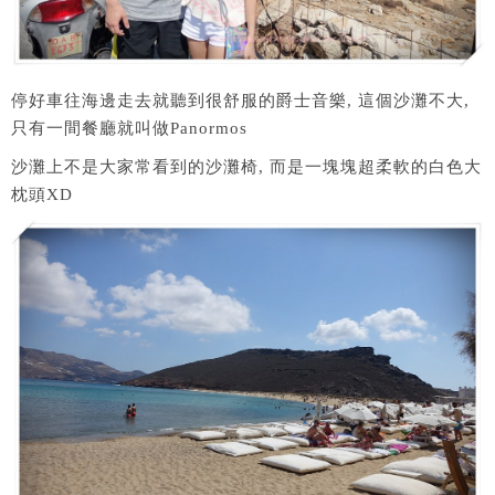
停好車往海邊走去就聽到很舒服的爵士音樂, 這個沙灘不大,
只有一間餐廳就叫做Panormos
沙灘上不是大家常看到的沙灘椅, 而是一塊塊超柔軟的白色大
枕頭XD