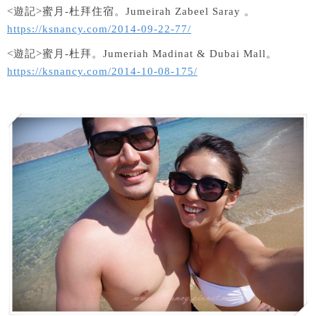
<遊記>蜜月-杜拜住宿。Jumeirah Zabeel Saray 。
https://ksnancy.com/2014-09-22-77/
<遊記>蜜月-杜拜。Jumeriah Madinat & Dubai Mall。
https://ksnancy.com/2014-10-08-175/