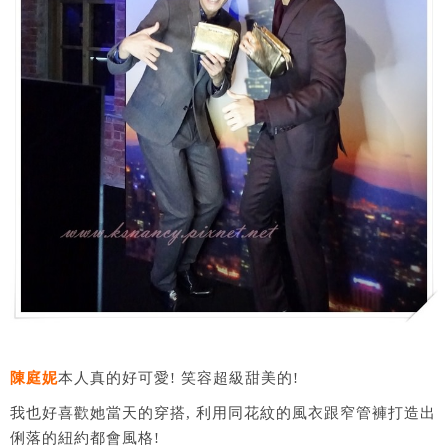
陳庭妮
本人真的好可愛! 笑容超級甜美的!
我也好喜歡她當天的穿搭, 利用同花紋的風衣跟窄管褲打造出
俐落的紐約都會風格!