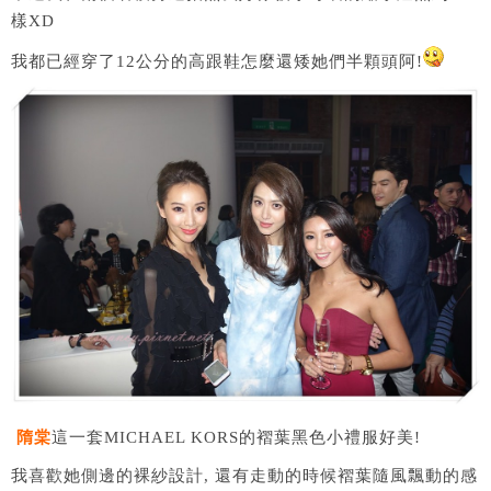
樣XD
我都已經穿了12公分的高跟鞋怎麼還矮她們半顆頭阿!
隋棠
這一套MICHAEL KORS的褶葉黑色小禮服好美!
我喜歡她側邊的裸紗設計, 還有走動的時候褶葉隨風飄動的感