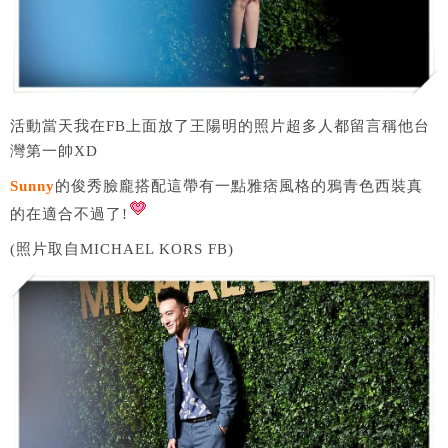
活動當天我在FB上面放了王陽明的照片超多人都留言稱他台
灣第一帥XD
Sunny
的俊秀臉龐搭配這帶有一點雅痞風格的鴉青色西裝真
的在適合不過了!
(照片取自MICHAEL KORS FB)