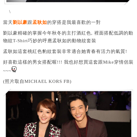
\
當天
劉以豪
跟
孟耿如
的穿搭是我最喜歡的一對
劉以豪精確的掌握今年秋冬的主打酒紅色, 裡面搭配低調的動
物紋T-Shirt巧妙的呼應孟耿如的動物紋套裝
孟耿如這套桃紅色豹紋套裝非常適合她青春有活力的氣質!
好喜歡這樣的男女搭配喔!!! 我也好想買這套跟Mike穿情侶裝
~~~
(照片取自MICHAEL KORS FB)