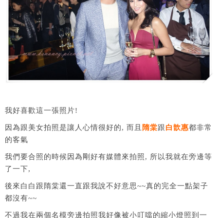
我好喜歡這一張照片!
因為跟美女拍照是讓人心情很好的, 而且
隋棠
跟
白歆惠
都非常
的客氣
我們要合照的時候因為剛好有媒體來拍照, 所以我就在旁邊等
了一下,
後來白白跟隋棠還一直跟我說不好意思~~真的完全一點架子
都沒有~~
不過我在兩個名模旁邊拍照我好像被小叮噹的縮小燈照到一