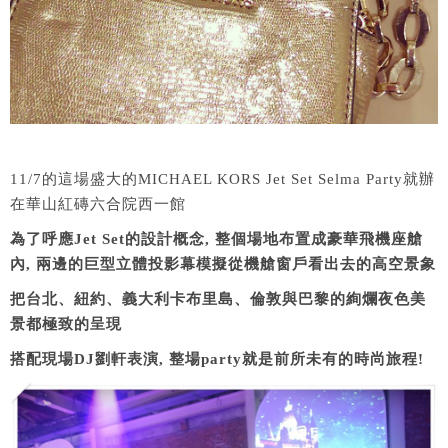
11/7的這場盛大的MICHAEL KORS Jet Set Selma Party就辦
在華山紅磚六合院西一館
為了呼應Jet Set的設計概念, 整個場地布置成豪華飛機座艙
內, 兩邊的巨型立體投影幕模擬從機艙窗戶看出去的高空景象
把台北、紐約、義大利卡布里島、倫敦與巴黎的絢爛夜色美
景都極致的呈現
搭配現場DJ劉軒表演, 整場party就是前所未有的時尚旅程!