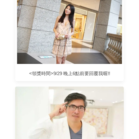
<領獎時間>9/29 晚上6點前要回覆我喔!!