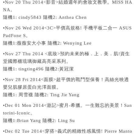
•Nov 20 Thu 2014<影音>結婚週年約會妝文教學。MISS HA
NA。
隨機1: cindy5843 隨機2: Anthea Chen
•Nov 26 Wed 2014<3C>平價高規格! 手機平板二合一 ASUS
PadFone S。
隨機1:薇薇安大小事 隨機2: Wenying Lee
•Nov 27 Thu 2014 <底妝>預約未來的極．上．美．肌!資生
堂國際櫃琉璃御藏高亮采系列。
隨機1: tingting496 隨機2:黃冠潔
•Nov 28 Fri 2014<面膜>超平價的戰鬥型保養！高絲光映透
嬰兒肌膠原蛋白光澤面膜。
隨機1: 周雪襪 隨機2: Ting Jie Yang
•Dec 01 Mon 2014<遊記>蜜月-希臘。一生難忘的美景！San
torini-Iconic。
隨機1:Brian Yang 隨機2: Ling Su
•Dec 02 Tue 2014<穿搭>義式的精緻性感風情! Pierre Manto