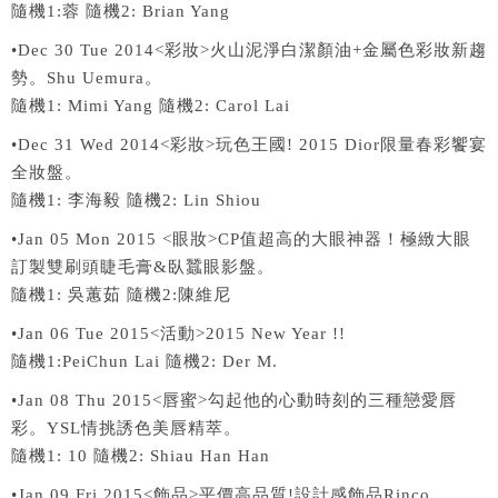
隨機1:蓉 隨機2: Brian Yang
•Dec 30 Tue 2014<彩妝>火山泥淨白潔顏油+金屬色彩妝新趨
勢。Shu Uemura。
隨機1: Mimi Yang 隨機2: Carol Lai
•Dec 31 Wed 2014<彩妝>玩色王國! 2015 Dior限量春彩饗宴
全妝盤。
隨機1: 李海毅 隨機2: Lin Shiou
•Jan 05 Mon 2015 <眼妝>CP值超高的大眼神器！極緻大眼
訂製雙刷頭睫毛膏&臥蠶眼影盤。
隨機1: 吳蕙茹 隨機2:陳維尼
•Jan 06 Tue 2015<活動>2015 New Year !!
隨機1:PeiChun Lai 隨機2: Der M.
•Jan 08 Thu 2015<唇蜜>勾起他的心動時刻的三種戀愛唇
彩。YSL情挑誘色美唇精萃。
隨機1: 10 隨機2: Shiau Han Han
•Jan 09 Fri 2015<飾品>平價高品質!設計感飾品Rinco。