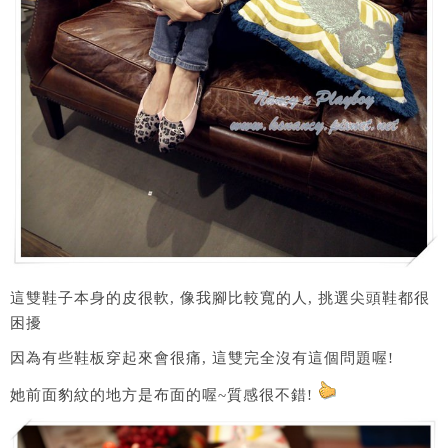
這雙鞋子本身的皮很軟, 像我腳比較寬的人, 挑選尖頭鞋都很
困擾
因為有些鞋板穿起來會很痛, 這雙完全沒有這個問題喔!
她前面豹紋的地方是布面的喔~質感很不錯!