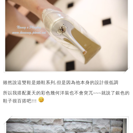
雖然說這雙鞋是婚鞋系列,但是因為他本身的設計很低調
所以我搭配夏天的彩色幾何洋裝也不會突兀~~~就說了銀色的
鞋子很百搭吧!!!