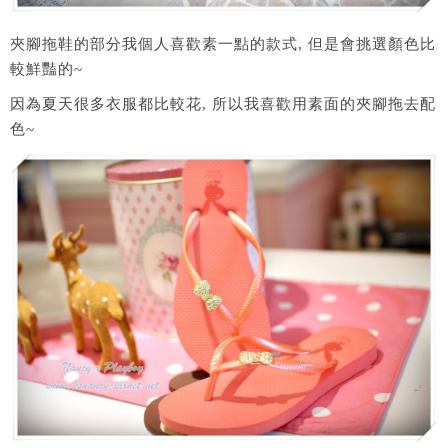
夾腳拖鞋的部分我個人喜歡素一點的款式, 但是會挑選顏色比
較鮮豔的~
因為夏天很多衣服都比較花, 所以我喜歡用素面的夾腳拖去配
色~