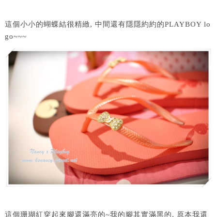
這個小小的蝴蝶結很精緻, 中間還有隱隱約約的PLAYBOY lo
go~~~
這個珊瑚紅穿起來腳還滿亮的~我的腳其實滿黑的, 原本我還