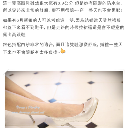
這一雙高跟鞋雖然跟大概有8,9公分,但是她有隱形的防水台,
所以穿起來非常的舒服, 腳不用很踮~~穿一整天也不會累耶!
如果有6月新娘的人可以考慮這一雙,因為結婚當天雖然禮服
都蓋下來看不到鞋子, 但是走路的時候拉裙襬還是會不經意的
露出高跟鞋
銀色搭配白紗非常的適合, 而且這雙鞋那麼舒服, 婚禮一整天
下來也不會讓腿有太多負擔~