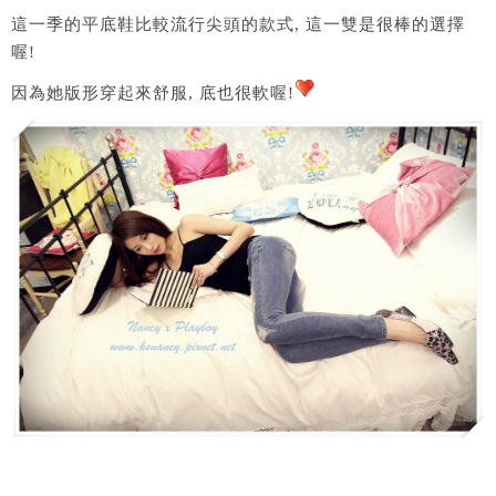
這一季的平底鞋比較流行尖頭的款式, 這一雙是很棒的選擇
喔!
因為她版形穿起來舒服, 底也很軟喔!