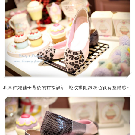
我喜歡她鞋子背後的拼接設計, 蛇紋搭配銀灰色很有整體感~