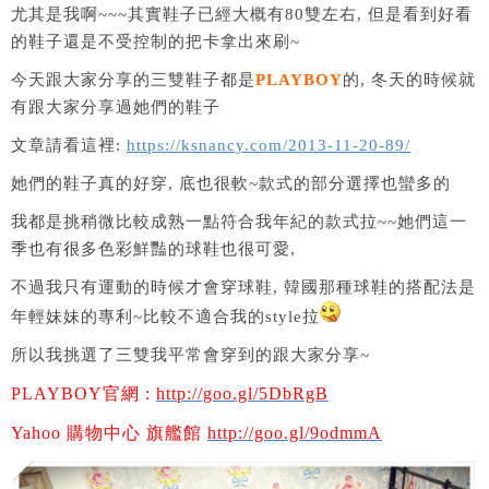
尤其是我啊~~~其實鞋子已經大概有80雙左右, 但是看到好看
的鞋子還是不受控制的把卡拿出來刷~
今天跟大家分享的三雙鞋子都是
PLAYBOY
的, 冬天的時候就
有跟大家分享過她們的鞋子
文章請看這裡:
https://ksnancy.com/2013-11-20-89/
她們的鞋子真的好穿, 底也很軟~款式的部分選擇也蠻多的
我都是挑稍微比較成熟一點符合我年紀的款式拉~~她們這一
季也有很多色彩鮮豔的球鞋也很可愛,
不過我只有運動的時候才會穿球鞋, 韓國那種球鞋的搭配法是
年輕妹妹的專利~比較不適合我的style拉
所以我挑選了三雙我平常會穿到的跟大家分享~
PLAYBOY官網 :
http://goo.gl/5DbRgB
Yahoo 購物中心 旗艦館
http://goo.gl/9odmmA