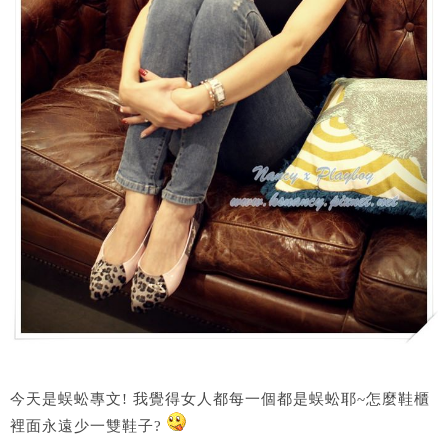
今天是蜈蚣專文! 我覺得女人都每一個都是蜈蚣耶~怎麼鞋櫃
裡面永遠少一雙鞋子?