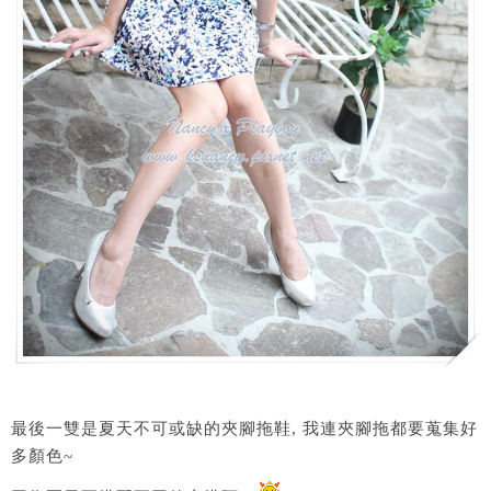
最後一雙是夏天不可或缺的夾腳拖鞋, 我連夾腳拖都要蒐集好
多顏色~