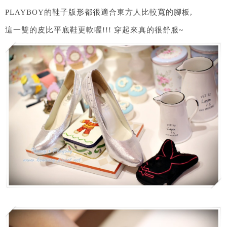
PLAYBOY的鞋子版形都很適合東方人比較寬的腳板,
這一雙的皮比平底鞋更軟喔!!! 穿起來真的很舒服~