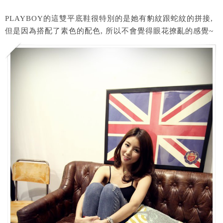
PLAYBOY的這雙平底鞋很特別的是她有豹紋跟蛇紋的拼接,
但是因為搭配了素色的配色, 所以不會覺得眼花撩亂的感覺~