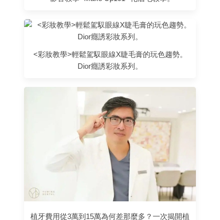
<彩妝教學>輕鬆駕馭眼線X睫毛膏的玩色趨勢。
Dior癮誘彩妝系列。
植牙費用從3萬到15萬為何差那麼多？一次揭開植