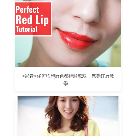
<影音>任何強烈唇色都輕鬆駕馭！完美紅唇教
學。