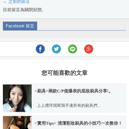
← 之前的留言
評
目前留言為關閉狀態。
論
Facebook 留言
導
航
您可能喜歡的文章
<刷具>兩款C/P值爆表的底妝刷具分享!。
上上禮拜我幫我手邊所有的刷具們...
2015.05.06
<實用Tips> 清潔彩妝刷具的小技巧一次教你！