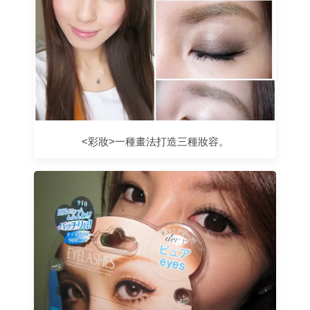
<彩妝>一種畫法打造三種妝容。