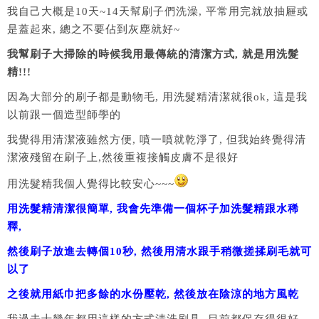
我自己大概是10天~14天幫刷子們洗澡, 平常用完就放抽屜或
是蓋起來, 總之不要佔到灰塵就好~
我幫刷子大掃除的時候我用最傳統的清潔方式, 就是用洗髮
精!!!
因為大部分的刷子都是動物毛, 用洗髮精清潔就很ok, 這是我
以前跟一個造型師學的
我覺得用清潔液雖然方便, 噴一噴就乾淨了, 但我始終覺得清
潔液殘留在刷子上,然後重複接觸皮膚不是很好
用洗髮精我個人覺得比較安心~~~
用洗髮精清潔很簡單, 我會先準備一個杯子加洗髮精跟水稀
釋,
然後刷子放進去轉個10秒, 然後用清水跟手稍微搓揉刷毛就可
以了
之後就用紙巾把多餘的水份壓乾, 然後放在陰涼的地方風乾