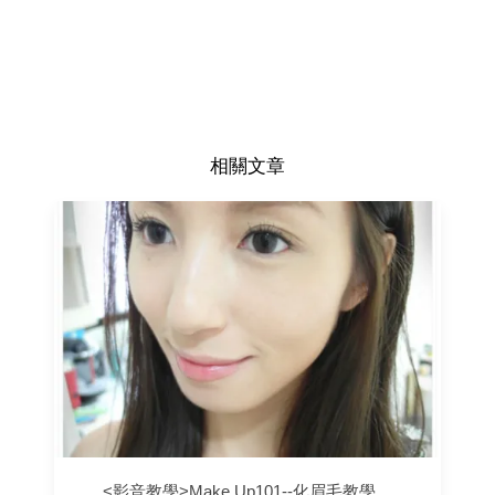
相關文章
<影音教學>Make Up101--化眉毛教學。