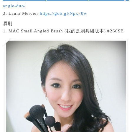
angle-duo/
3. Laura Mercier
https://goo.gl/Npx78w
眉刷
1. MAC Small Angled Brush (我的是刷具組版本) #266SE