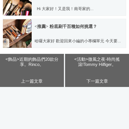
Hi 大家好！又是我！南哥家的...
2018.05.24
<推薦> 粉底刷千百種如何挑選？
哈囉大家好 歡迎回來小編的小專欄單元 今天要...
2018.10.12
<飾品>近期的飾品們20款分
<活動>微風之夜-時尚搖
享。Rinco。
滾!Tommy Hilfiger。
上一篇文章
下一篇文章