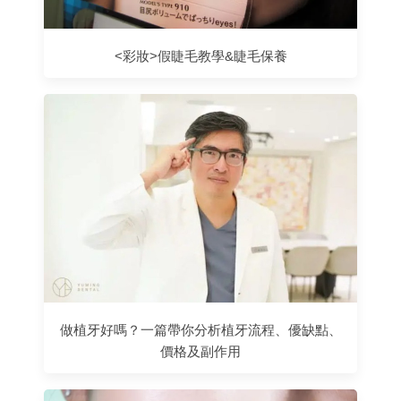
<彩妝>假睫毛教學&睫毛保養
做植牙好嗎？一篇帶你分析植牙流程、優缺點、
價格及副作用