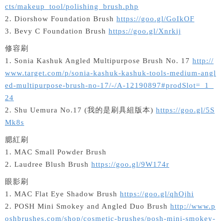
cts/makeup_tool/polishing_brush.php
2. Diorshow Foundation Brush
https://goo.gl/GoIkOF
3. Bevy C Foundation Brush
https://goo.gl/Xnrkij
修容刷
1. Sonia Kashuk Angled Multipurpose Brush No. 17
http://
www.target.com/p/sonia-kashuk-kashuk-tools-medium-angl
ed-multipurpose-brush-no-17/-/A-12190897#prodSlot=_1_
24
2. Shu Uemura No.17 (我的是刷具組版本)
https://goo.gl/5S
Mk8s
腮紅刷
1. MAC Small Powder Brush
2. Laudree Blush Brush
https://goo.gl/9W174r
眼影刷
1. MAC Flat Eye Shadow Brush
https://goo.gl/qhOjhi
2. POSH Mini Smokey and Angled Duo Brush
http://www.p
oshbrushes.com/shop/cosmetic-brushes/posh-mini-smokey-