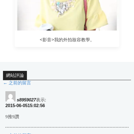
<影音>我的外拍妝容教學。
網站評論
← 之前的留言
評
論
s8959027
表示:
2015-06-0515:02:56
導
9推9讚
航