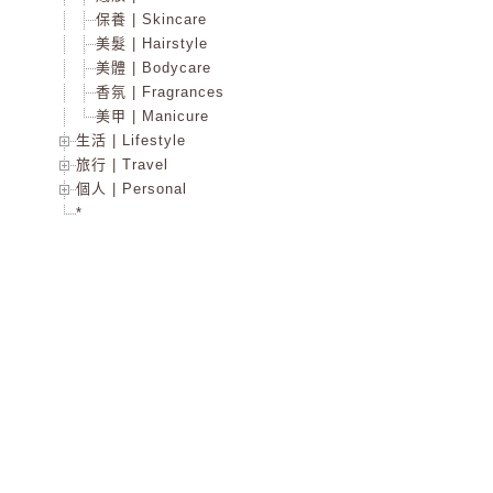
保養 | Skincare
美髮 | Hairstyle
美體 | Bodycare
香氛 | Fragrances
美甲 | Manicure
生活 | Lifestyle
旅行 | Travel
個人 | Personal
*