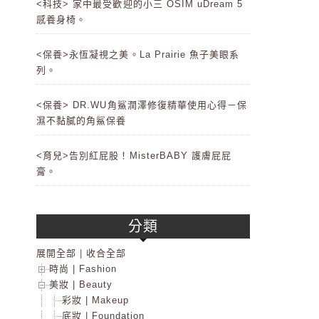
<科技> 家中最受歡迎的小三 OSIM uDream 5
感養身椅。
<保養>永恆凝視之美。La Prairie 魚子美眼系
列。
<保養> DR.WU角鯊潤澤修復精華使用心得－保
濕不黏膩的角鯊保養
<育兒>告別紅屁股！MisterBABY 護膚屁屁
膏。
分類
展開全部
|
收合全部
時尚 | Fashion
美妝 | Beauty
彩妝 | Makeup
底妝 | Foundation