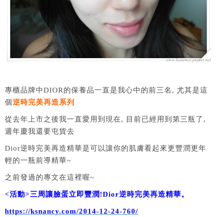
專櫃品牌中DIOR的保養品一直是我心中的前三名, 尤其是這
個
逆時完美再造系列
從去年上市之後我一直愛用到現在, 目前已經用到第三瓶了,
週年慶我還要屯貨去
Dior逆時完美再造精華是可以讓你的肌膚看起來更豐潤更年
輕的一瓶前導精華~
之前發過的專文在這裡喔~
<活動>三周讓臉蛋立即豐潤!Dior逆時完美再造精華。
https://ksnancy.com/2014-12-24-760/