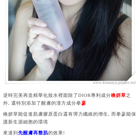
逆時完美再造精華化妝水裡面除了DIOR專利成分
喚妍草
之
外, 還特別添加了醒膚的漢方成分拳
蔘
喚妍草能促進肌膚膠原蛋白還有彈力纖維的增生, 而拳蔘能保
護新生源細胞的環境
來達到
先醒膚再整肌
的效果!