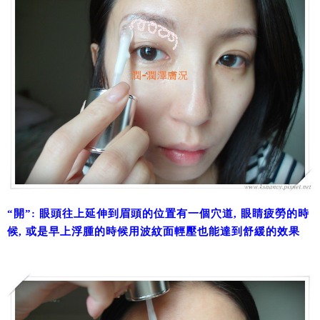
“開”: 眼頭往上延伸到眉頭的位置有一個穴道, 眼睛疲勞的時
候, 或是早上浮腫的時候用波紋面輕壓也能達到舒緩的效果