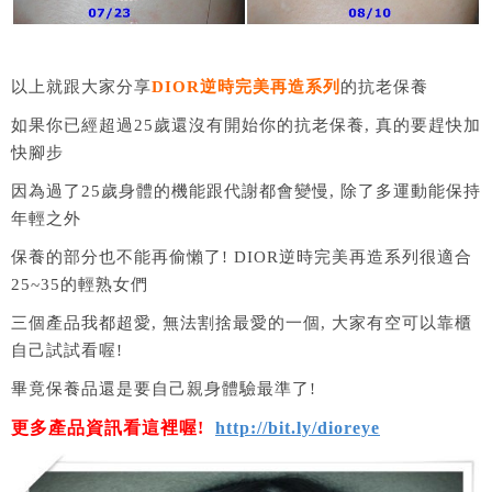
以上就跟大家分享
DIOR逆時完美再造系列
的抗老保養
如果你已經超過25歲還沒有開始你的抗老保養, 真的要趕快加
快腳步
因為過了25歲身體的機能跟代謝都會變慢, 除了多運動能保持
年輕之外
保養的部分也不能再偷懶了! DIOR逆時完美再造系列很適合
25~35的輕熟女們
三個產品我都超愛, 無法割捨最愛的一個, 大家有空可以靠櫃
自己試試看喔!
畢竟保養品還是要自己親身體驗最準了!
更多產品資訊看這裡喔!
http://bit.ly/dioreye