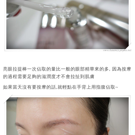
亮眼拉提棒一次佔取的量比一般的眼部精華來的多, 因為按摩
的過程需要足夠的滋潤度才不會拉扯到肌膚
如果當天沒有要按摩的話,就輕點在手背上用指腹佔取~