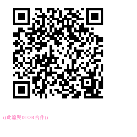
((此篇與DIOR合作))