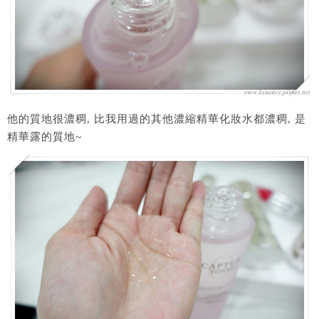
他的質地很濃稠, 比我用過的其他濃縮精華化妝水都濃稠, 是
精華露的質地~