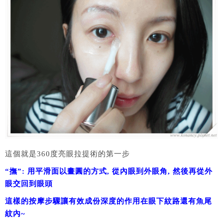
這個就是360度亮眼拉提術的第一步
“撫”: 用平滑面以畫圓的方式, 從內眼到外眼角, 然後再從外
眼交回到眼頭
這樣的按摩步驟讓有效成份深度的作用在眼下紋路還有魚尾
紋內~