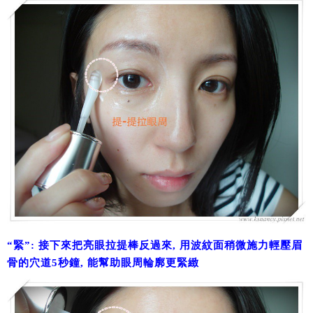
“緊”: 接下來把亮眼拉提棒反過來, 用波紋面稍微施力輕壓眉
骨的穴道5秒鐘, 能幫助眼周輪廓更緊緻