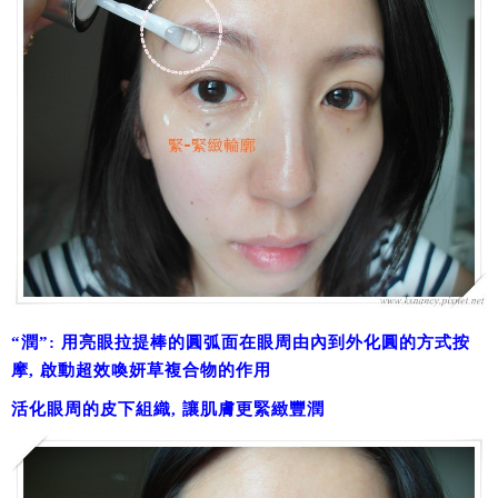
“潤”: 用亮眼拉提棒的圓弧面在眼周由內到外化圓的方式按
摩, 啟動超效喚妍草複合物的作用
活化眼周的皮下組織, 讓肌膚更緊緻豐潤