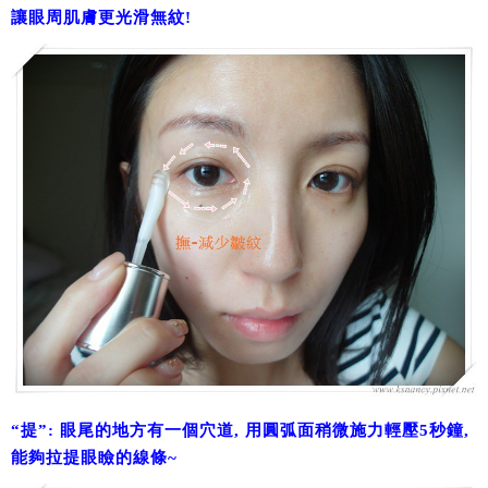
讓眼周肌膚更光滑無紋!
“提”: 眼尾的地方有一個穴道, 用圓弧面稍微施力輕壓5秒鐘,
能夠拉提眼瞼的線條~