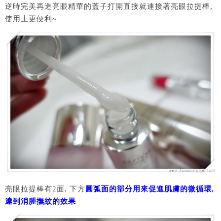
逆時完美再造亮眼精華的蓋子打開直接就連接著亮眼拉提棒,
使用上更便利~
亮眼拉提棒有2面, 下方
圓弧面的部分用來促進肌膚的微循環,
達到消腫撫紋的效果