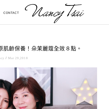
CONTACT
還原肌齡保養！朵茉麗蔻全效８點。
ncy
/
Mar 29,2018