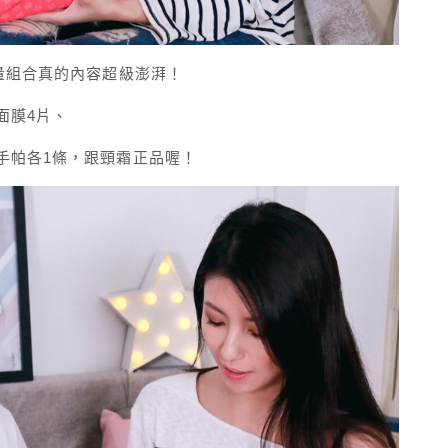
量組合真的內容超級澎湃！
面膜4片、
手帕各1條，跟頸霜正品喔！