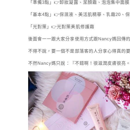
「準備3點」👉卸妝凝露、潔顏霜、泡泡集中面膜
「基本4點」👉保濕液、美活肌精華、乳霜20、
「光對策」👉光對策美肌修護霜
後面會一一跟大家分享使用方式跟Nancy媽回傳
不得不說，要一個不是部落客的人分享心得真的要
不然Nancy媽只說：『不錯啊！很滋潤皮膚很亮。