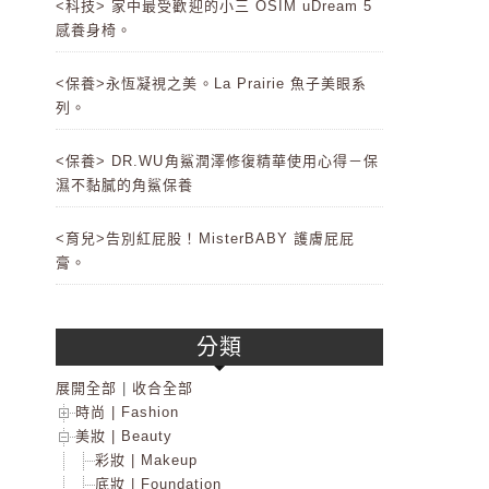
<科技> 家中最受歡迎的小三 OSIM uDream 5
感養身椅。
<保養>永恆凝視之美。La Prairie 魚子美眼系
列。
<保養> DR.WU角鯊潤澤修復精華使用心得－保
濕不黏膩的角鯊保養
<育兒>告別紅屁股！MisterBABY 護膚屁屁
膏。
分類
展開全部
|
收合全部
時尚 | Fashion
美妝 | Beauty
彩妝 | Makeup
底妝 | Foundation