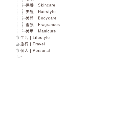
保養 | Skincare
美髮 | Hairstyle
美體 | Bodycare
香氛 | Fragrances
美甲 | Manicure
生活 | Lifestyle
旅行 | Travel
個人 | Personal
*