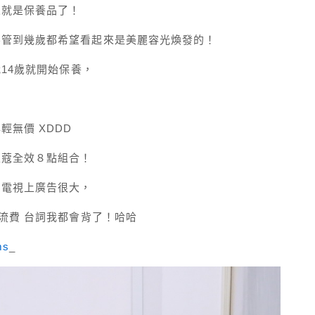
來就是保養品了！
不管到幾歲都希望看起來是美麗容光煥發的！
我14歲就開始保養，
無價 XDDD
麗蔻全效８點組合！
為電視上廣告很大，
流費 台詞我都會背了！哈哈
ms
_