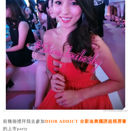
前幾個禮拜我去參加
DIOR ADDICT 全新迪奧癮誘超模唇膏
的上市party