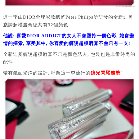
這一季由DIOR全球彩妝總監Peter Philips所研發的全新迪奧
癮誘超模唇膏總共有32個顏色
他說: 喜愛DIOR ADDICT的女人不會堅持一個色彩, 她會盡
情的探索, 享受其中, 你喜愛的癮誘超模唇膏不會只有一支!
全新迪奧癮誘超模唇膏不只是顏色誘人, 包裝也是非常時尚的
配件
帶有鏡面光澤的設計, 呼應這一季流行的
鏡光閃耀趨勢
!