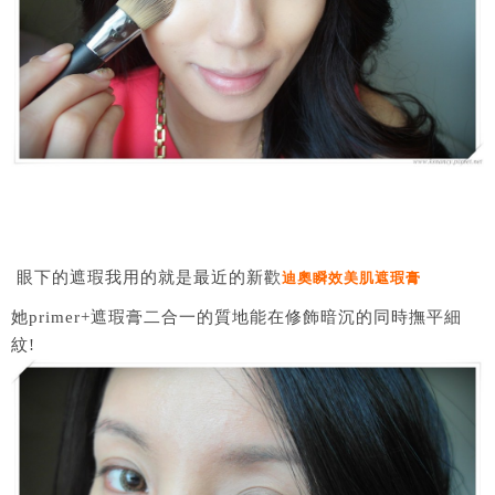
眼下的遮瑕我用的就是最近的新歡
迪奧瞬效美肌遮瑕膏
她primer+遮瑕膏二合一的質地能在修飾暗沉的同時撫平細
紋!