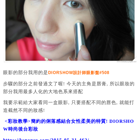
眼影的部分我用的是
DIORSHOW設計師眼影盤#508
步驟的部分之前發過文了喔! 今天的主角是唇膏, 所以眼妝的
部分我用最多人化的大地色系來搭配
我要示範給大家看同一盒眼影, 只要搭配不同的唇色, 就能打
造截然不同的妝感!
<彩妝教學>簡約的俐落感結合女性柔美的特質! DIORSHO
W時尚後台彩妝