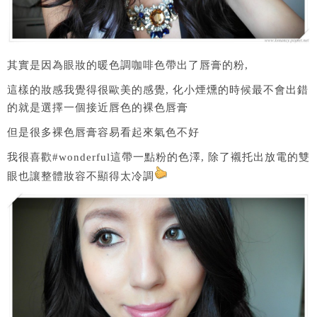
其實是因為眼妝的暖色調咖啡色帶出了唇膏的粉,
這樣的妝感我覺得很歐美的感覺, 化小煙燻的時候最不會出錯
的就是選擇一個接近唇色的裸色唇膏
但是很多裸色唇膏容易看起來氣色不好
我很喜歡#wonderful這帶一點粉的色澤, 除了襯托出放電的雙
眼也讓整體妝容不顯得太冷調