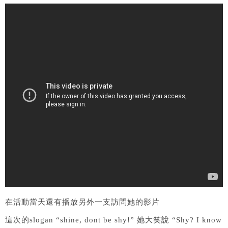
在活動當天還有播放另外一支訪問她的影片
這次的slogan “shine, dont be shy!” 她大笑說 “Shy? I know