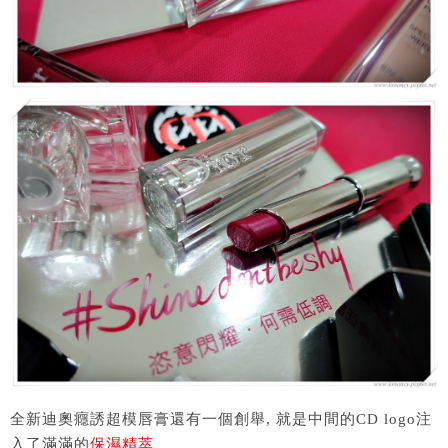
全新迪奧癮誘超模唇膏還有一個創舉, 就是中間的CD logo注
入了滿滿的
保濕精萃