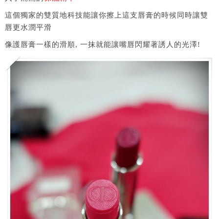
這個獨家的雙質地科技能讓你擦上這支唇膏的時候同時讓雙
唇更水潤平滑
像護唇膏一樣的滑順, 一抹就能讓嘴唇閃耀著誘人的光澤!