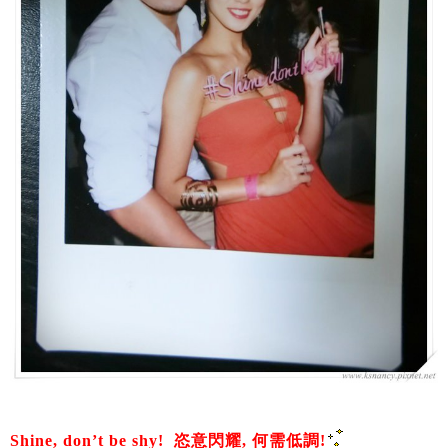
Shine, don’t be shy! 恣意閃耀, 何需低調!