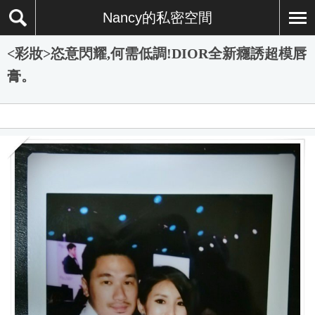
Nancy的私密空間
<彩妝>恣意閃耀,何需低調!DIOR全新癮誘超模唇
膏。