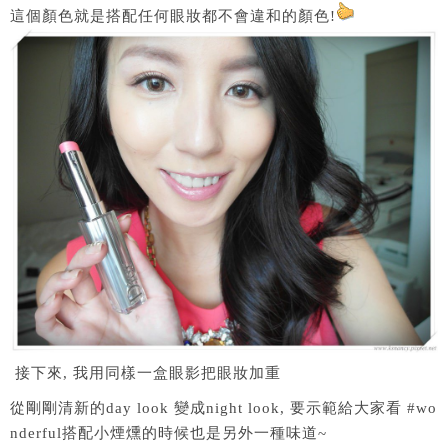
這個顏色就是搭配任何眼妝都不會違和的顏色!
接下來, 我用同樣一盒眼影把眼妝加重
從剛剛清新的day look 變成night look, 要示範給大家看 #wo
nderful搭配小煙燻的時候也是另外一種味道~