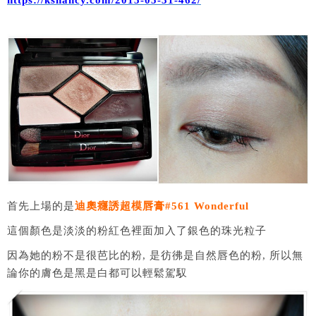
https://ksnancy.com/2015-05-31-462/
首先上場的是
迪奧癮誘超模唇膏#561 Wonderful
這個顏色是淡淡的粉紅色裡面加入了銀色的珠光粒子
因為她的粉不是很芭比的粉, 是彷彿是自然唇色的粉, 所以無
論你的膚色是黑是白都可以輕鬆駕馭