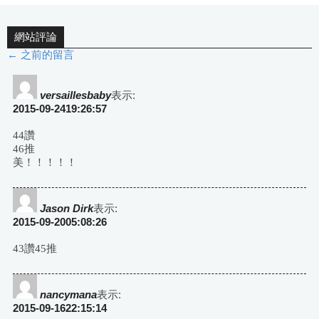
網站評論
← 之前的留言
評
論
versaillesbaby
表示:
2015-09-2419:26:57
導
44讚
46推
航
美！！！！！
Jason Dirk
表示:
2015-09-2005:08:26
43讚45推
nancymana
表示:
2015-09-1622:15:14