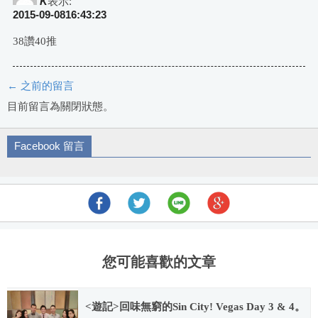
K
表示:
2015-09-0816:43:23
38讚40推
← 之前的留言
評
目前留言為關閉狀態。
論
Facebook 留言
導
航
您可能喜歡的文章
<遊記>回味無窮的Sin City! Vegas Day 3 & 4。