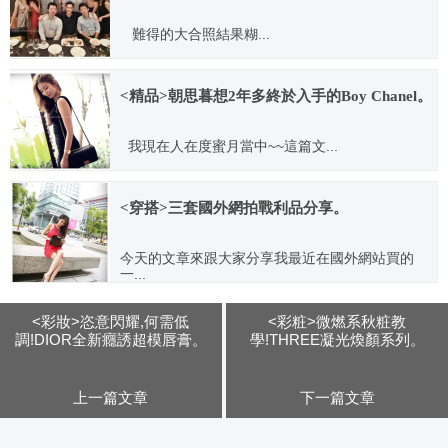
難得的大合照結果糊...
2014.07.31
<精品>朝思暮想2年多終於入手的Boy Chanel。
我現在人在度蜜月當中~~這篇文...
2014.09.11
<穿搭>三套國外網拍戰利品分享。
今天的文章來跟大家分享我最近在國外網站買的
一...
2015.10.01
<彩妝>恣意閃耀,何需低
<彩粧>微燃系秋粧教
調!DIOR全新癮誘超模唇膏。
學!THREE凝光煥顏系列。
上一篇文章
下一篇文章