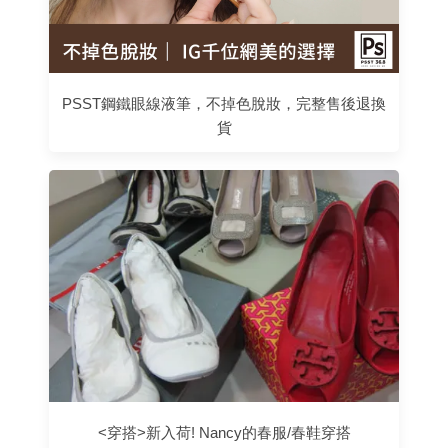
PSST鋼鐵眼線液筆，不掉色脫妝，完整售後退換
貨
<穿搭>新入荷! Nancy的春服/春鞋穿搭