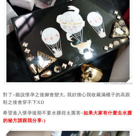
對了~聽說懷孕之後腳會變大, 我好擔心我收藏滿櫃子的高跟
鞋之後會穿不下XD
希望進入懷孕後期不要水腫得太厲害~
如果大家有什麼去水腫
的秘方請跟我分享:)