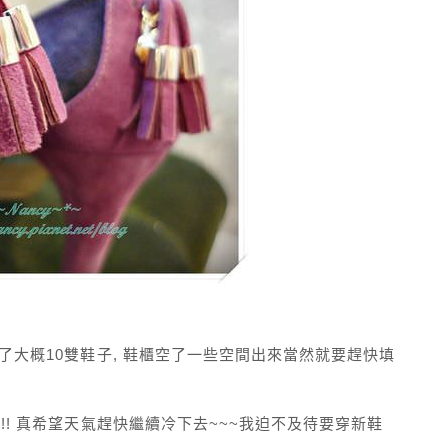
出了大概10雙鞋子, 鞋櫃空了一些空間出來當然就要趕快填
!! 真希望天氣趕快繼續冷下去~~~我迫不及待要穿新鞋