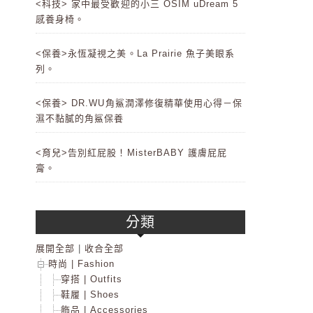
<科技> 家中最受歡迎的小三 OSIM uDream 5
感養身椅。
<保養>永恆凝視之美。La Prairie 魚子美眼系
列。
<保養> DR.WU角鯊潤澤修復精華使用心得－保
濕不黏膩的角鯊保養
<育兒>告別紅屁股！MisterBABY 護膚屁屁
膏。
分類
展開全部
|
收合全部
時尚 | Fashion
穿搭 | Outfits
鞋履 | Shoes
飾品 | Accessories