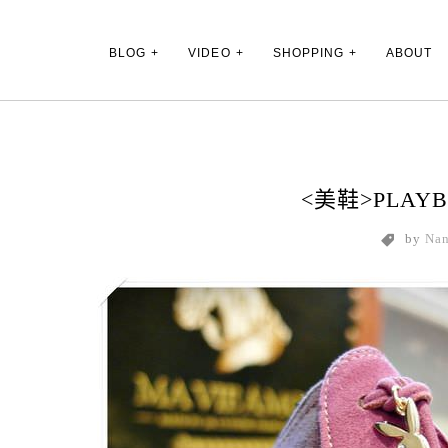
Main Menu
BLOG
VIDEO
SHOPPING
ABOUT
<美鞋>PLA
by
Na