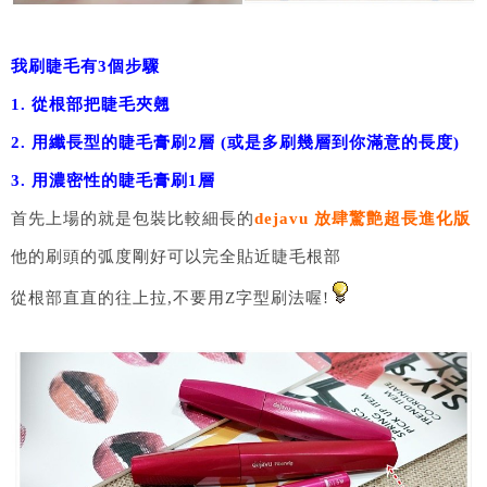
我刷睫毛有3個步驟
1. 從根部把睫毛夾翹
2. 用纖長型的睫毛膏刷2層 (或是多刷幾層到你滿意的長度)
3. 用濃密性的睫毛膏刷1層
首先上場的就是包裝比較細長的
dejavu 放肆驚艶超長進化版
他的刷頭的弧度剛好可以完全貼近睫毛根部
從根部直直的往上拉,不要用Z字型刷法喔!