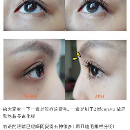
給大家看一下一邊是沒有刷睫毛, 一邊是刷了2層dejavu 放肆
驚艶超長進化版
右邊的眼睛已經瞬間變得有神很多! 而且睫毛根根分明!