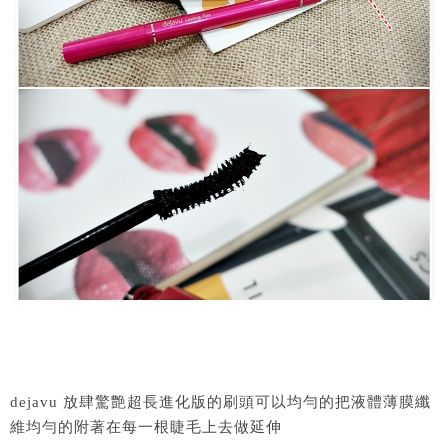
dejavu 放肆驚艶超長進化版的刷頭可以均勻的把液體薄膜纖
維均勻的附著在每一根睫毛上去做延伸