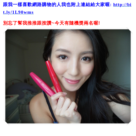
跟我一樣喜歡網路購物的人我也附上連結給大家喔:
http://bi
t.ly/1L90wms
別忘了幫我推推跟按讚~今天有隨機獎兩名喔!