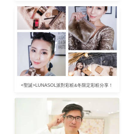
<聖誕>LUNASOL派對彩粧&冬限定彩粧分享！