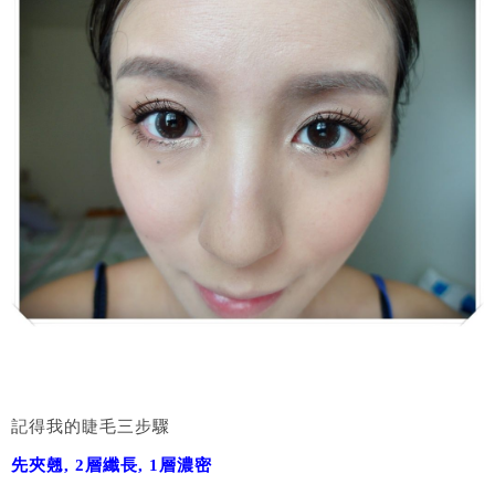
記得我的睫毛三步驟
先夾翹, 2層纖長, 1層濃密