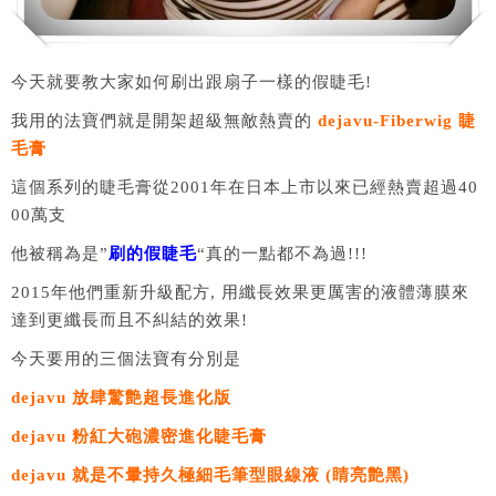
今天就要教大家如何刷出跟扇子一樣的假睫毛!
我用的法寶們就是開架超級無敵熱賣的
dejavu-Fiberwig 睫
毛膏
這個系列的睫毛膏從2001年在日本上市以來已經熱賣超過40
00萬支
他被稱為是”
刷的假睫毛
“真的一點都不為過!!!
2015年他們重新升級配方, 用纖長效果更厲害的液體薄膜來
達到更纖長而且不糾結的效果!
今天要用的三個法寶有分別是
dejavu 放肆驚艶超長進化版
dejavu 粉紅大砲濃密進化睫毛膏
dejavu 就是不暈持久極細毛筆型眼線液 (睛亮艶黑)