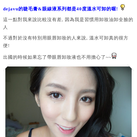
dejavu的睫毛膏&眼線液系列都是40度溫水可卸的喔!
這一點對我來說比較沒有差, 因為我是習慣用卸妝油卸全臉的
人
不過對於沒有特別用眼唇卸妝的人來說, 溫水可卸真的很方
便!
出國的時候如果忘了帶眼唇卸妝液也不用擔心了~~