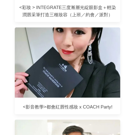
<彩妝 > INTEGRATE三度漸層光綻眼影盒＋輕染
潤唇采筆打造三種妝容（上班／約會／派對）
<影音教學>都會紅唇性感妝 x COACH Party!