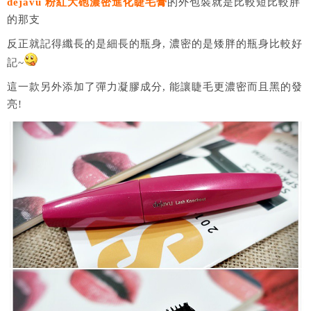
dejavu 粉紅大砲濃密進化睫毛膏
的外包裝就是比較短比較胖
的那支
反正就記得纖長的是細長的瓶身, 濃密的是矮胖的瓶身比較好
記~
這一款另外添加了彈力凝膠成分, 能讓睫毛更濃密而且黑的發
亮!