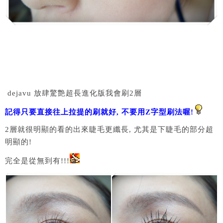
dejavu 放肆驚艶超長進化版我會刷2層
記得只要直接往上拉提的刷就好, 不要用Z字型刷法喔!
2層就很明顯的看的出來睫毛更纖長, 尤其是下睫毛的部分超
明顯的!
完全是從無到有!!!