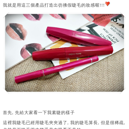
我就是用這三個產品打造出彷彿假睫毛的妝感喔!!!
首先, 先給大家看一下我素睫的樣子
這裡我睫毛已經用睫毛夾夾過了, 我的睫毛算長, 但是很稀疏,