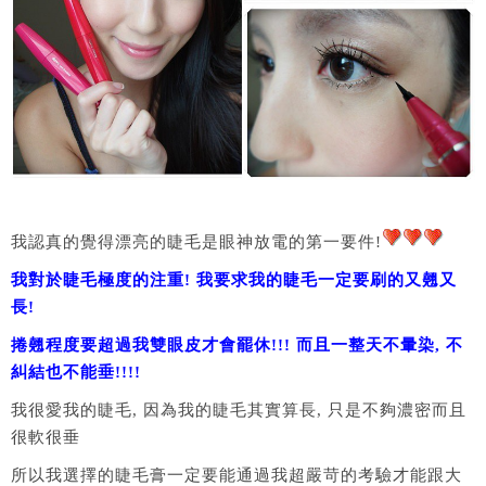
我認真的覺得漂亮的睫毛是眼神放電的第一要件!
我對於睫毛極度的注重! 我要求我的睫毛一定要刷的又翹又
長!
捲翹程度要超過我雙眼皮才會罷休!!! 而且一整天不暈染, 不
糾結也不能垂!!!!
我很愛我的睫毛, 因為我的睫毛其實算長, 只是不夠濃密而且
很軟很垂
所以我選擇的睫毛膏一定要能通過我超嚴苛的考驗才能跟大