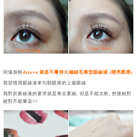
同場加映
dejavu 就是不暈持久極細毛筆型眼線液 (睛亮艶黑)
我習慣用眼線液來勾勒眼尾的上揚眼線
我對於眼線液的要求就是筆尖要細, 但是不能太軟, 然後絕對
絕對不能暈染!!!