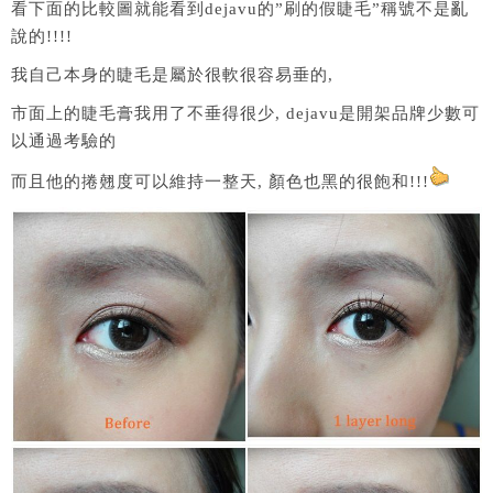
看下面的比較圖就能看到dejavu的”刷的假睫毛”稱號不是亂
說的!!!!
我自己本身的睫毛是屬於很軟很容易垂的,
市面上的睫毛膏我用了不垂得很少, dejavu是開架品牌少數可
以通過考驗的
而且他的捲翹度可以維持一整天, 顏色也黑的很飽和!!!