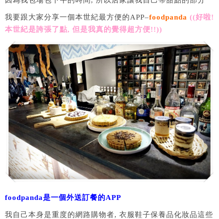
因為我包場包下午的時間, 所以店家讓我自己帶甜點的部分
我要跟大家分享一個本世紀最方便的APP–
foodpanda
((好啦!
本世紀是誇張了點, 但是我真的覺得超方便!!))
foodpanda是一個外送訂餐的APP
我自己本身是重度的網路購物者, 衣服鞋子保養品化妝品這些