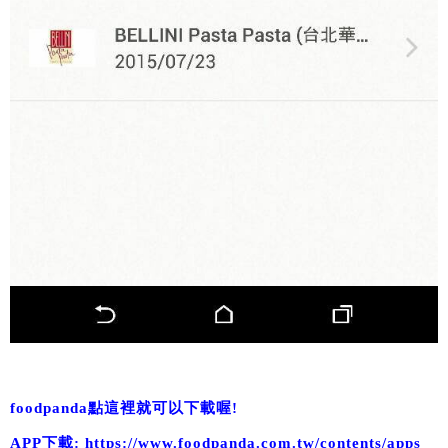
foodpanda點這裡就可以下載喔!
APP下載:
https://www.foodpanda.com.tw/contents/apps