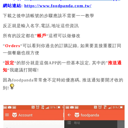
網站連結:
https://www.foodpanda.com.tw/
下載之後申請帳號的步驟應該不需要一一教學
反正就是輸入名字,電話,地址這些資訊
所有的設定都在”
帳戶
“這裡可以做修改
“
Orders
“可以看到你過去的訂購記錄, 如果要直接重覆訂同
一個餐廳也很方便
“
設定
“的部分就是這個APP的一些基本設定, 其中的”
推送通
知
“我建議打開喔!
因為foodpanda常常會不定時給優惠碼, 推送通知要開才收的
到!