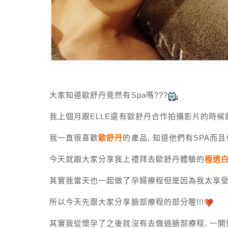
大家知道歐舒丹竟然有Spa嗎???
我上個月跟ELLE還有歐舒丹合作拍攝影片的時候
我一直很喜歡
歐舒丹
的產品, 知道他們有SPA而
今天就跟大家分享我上禮拜去歐舒丹體驗的
極透
其實我當天也一起做了孕婦療程但是因為我太享
所以今天先跟大家分享臉部療程的部分喔!!!
其實我從懷孕了之後就沒有去做過臉部療程, 一