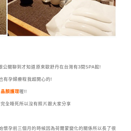
跟公關聊到才知道原來歐舒丹在台灣有3間SPA館!
且也有孕婦療程我超開心的!
白晶顏護理
喔!!
受完全睡死所以沒有照片跟大家分享
開始懷孕前三個月的時候因為荷爾蒙變化的關係所以長了很