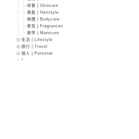
保養 | Skincare
美髮 | Hairstyle
美體 | Bodycare
香氛 | Fragrances
美甲 | Manicure
生活 | Lifestyle
旅行 | Travel
個人 | Personal
*