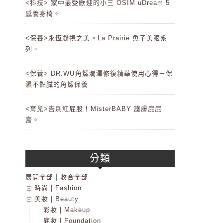
<科技> 家中最受歡迎的小三 OSIM uDream 5
感養身椅。
<保養>永恆凝視之美。La Prairie 魚子美眼系
列。
<保養> DR.WU角鯊潤澤修復精華使用心得－保
濕不黏膩的角鯊保養
<育兒>告別紅屁股！MisterBABY 護膚屁屁
膏。
分類
展開全部
|
收合全部
時尚 | Fashion
美妝 | Beauty
彩妝 | Makeup
底妝 | Foundation