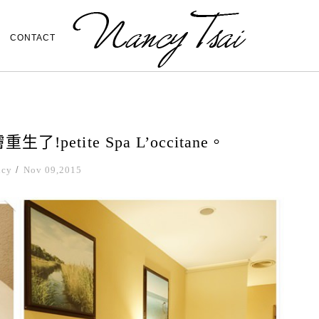
CONTACT
etite Spa L’occitane。
ncy
/
Nov 09,2015