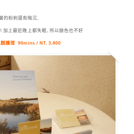
層的粉刺還有暗沉,
! 加上最近晚上都失眠, 所以臉色也不好
晶顏護理
90mins / NT. 3,800