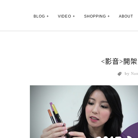
Main Menu
BLOG
VIDEO
SHOPPING
ABOUT
<影音>開
by
Na