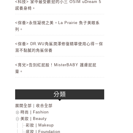
<科技> 家中最受歡迎的小三 OSIM uDream 5
感養身椅。
<保養>永恆凝視之美。La Prairie 魚子美眼系
列。
<保養> DR.WU角鯊潤澤修復精華使用心得－保
濕不黏膩的角鯊保養
<育兒>告別紅屁股！MisterBABY 護膚屁屁
膏。
分類
展開全部
|
收合全部
時尚 | Fashion
美妝 | Beauty
彩妝 | Makeup
底妝 | Foundation