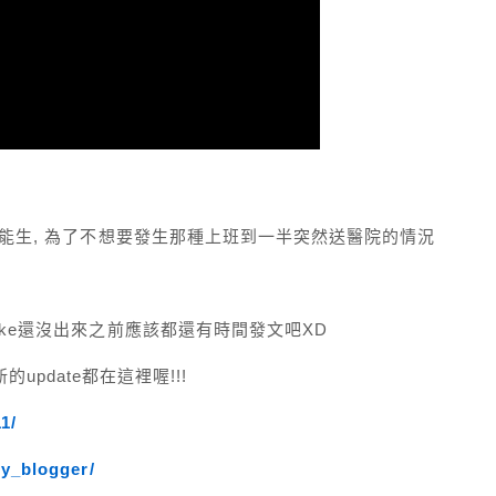
可能生, 為了不想要發生那種上班到一半突然送醫院的情況
ike還沒出來之前應該都還有時間發文吧XD
新的update都在這裡喔!!!
1/
y_blogger/