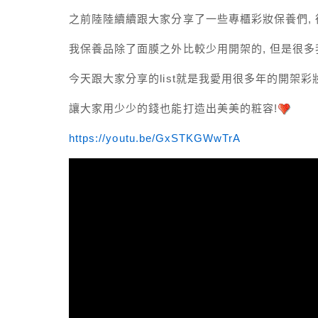
之前陸陸續續跟大家分享了一些專櫃彩妝保養們,
我保養品除了面膜之外比較少用開架的, 但是很
今天跟大家分享的list就是我愛用很多年的開架彩
讓大家用少少的錢也能打造出美美的粧容!
https://youtu.be/GxSTKGWwTrA