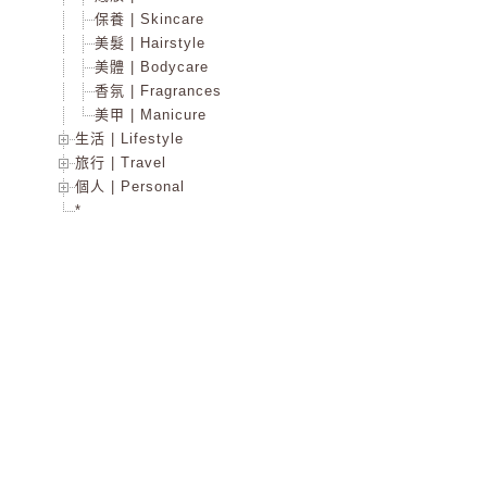
保養 | Skincare
美髮 | Hairstyle
美體 | Bodycare
香氛 | Fragrances
美甲 | Manicure
生活 | Lifestyle
旅行 | Travel
個人 | Personal
*